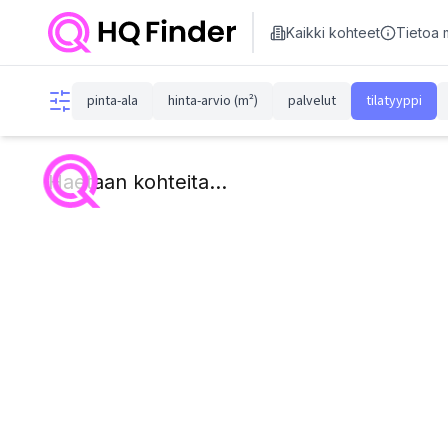
Kaikki kohteet
Tietoa 
pinta-ala
hinta-arvio (m²)
palvelut
tilatyyppi
Haetaan kohteita...