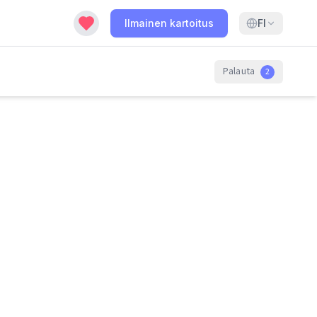
Ilmainen kartoitus
FI
Palauta
2