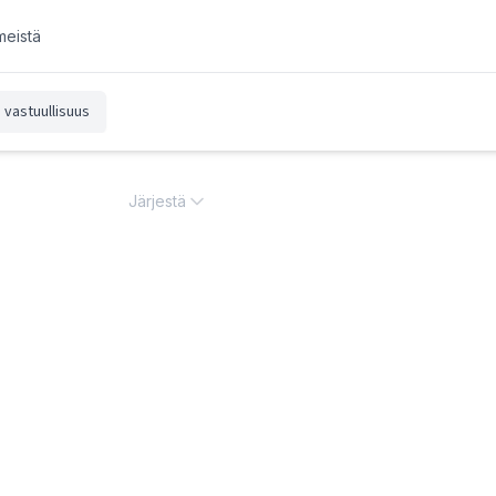
meistä
vastuullisuus
Järjestä