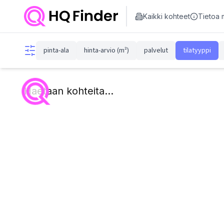
Kaikki kohteet
Tietoa 
pinta-ala
hinta-arvio (m²)
palvelut
tilatyyppi
Haetaan kohteita...