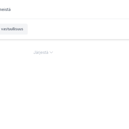
meistä
vastuullisuus
Järjestä