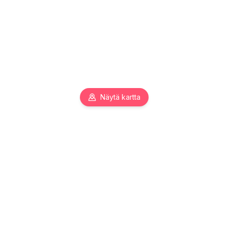
Näytä kartta
Pääkaupunkiseudun toimitilojen asiantuntija. Autamme