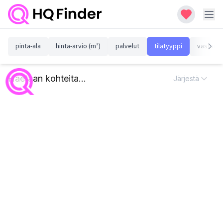
pinta-ala
hinta-arvio (m²)
palvelut
tilatyyppi
vastuull
Haetaan kohteita...
Järjestä