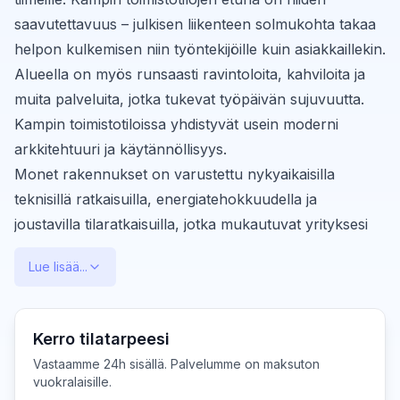
saavutettavuus – julkisen liikenteen solmukohta takaa
helpon kulkemisen niin työntekijöille kuin asiakkaillekin.
Alueella on myös runsaasti ravintoloita, kahviloita ja
muita palveluita, jotka tukevat työpäivän sujuvuutta.
Kampin toimistotiloissa yhdistyvät usein moderni
arkkitehtuuri ja käytännöllisyys.
Monet rakennukset on varustettu nykyaikaisilla
teknisillä ratkaisuilla, energiatehokkuudella ja
joustavilla tilaratkaisuilla, jotka mukautuvat yrityksesi
tarpeisiin. HQ Finderin asiantuntijat auttavat sinua
Lue lisää...
vertailemaan eri vaihtoehtoja ja löytämään
kustannustehokkaan ratkaisun, joka tukee
liiketoimintasi kasvua ja kehitystä. Olemme neuvotelleet
Kerro tilatarpeesi
kiinteistönomistajien kanssa kilpailukykyiset hinnat ja
Vastaamme 24h sisällä. Palvelumme on maksuton
joustavat sopimusehdot. Kampissa on tarjolla myös
vuokralaisille.
coworking-tiloja ja toimistohotelleja, jotka sopivat