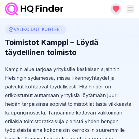
VALIKOIDUT KOHTEET
Toimistot Kamppi – Löydä
täydellinen toimisto
Kampin alue tarjoaa yrityksille keskeisen sijainnin
Helsingin sydämessä, missä liikenneyhteydet ja
palvelut kohtaavat täydellisesti. HQ Finder on
erikoistunut auttamaan yrityksiä löytämään juuri
heidän tarpeisiinsa sopivat toimistotilat tästä vilkkaasta
kaupunginosasta. Tarjoamme kattavan valikoiman
erilaisia toimistoratkaisuja pienistä yhden hengen
työpisteistä aina kokonaisiin kerroksiin suuremmille
tiimeille. Kampin toimistotilojen etuna on niiden