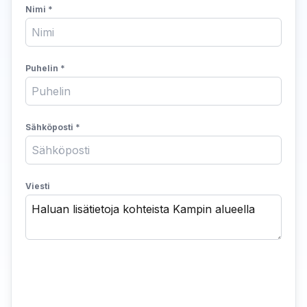
Nimi
*
erityisesti kasvuyrityksille ja projektiluontoiseen
työskentelyyn.
Näin voit skaalata toimintaasi tarpeiden mukaan ilman
Puhelin
*
pitkiä sitoutumisia. Ota yhteyttä HQ Finderiin ja kerro
tarpeistasi – autamme sinua löytämään täydellisen
toimistotilan Kampista nopeasti ja vaivattomasti.
Sähköposti
*
Viesti