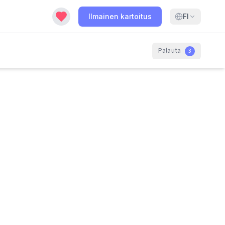
Ilmainen kartoitus
FI
Palauta
3