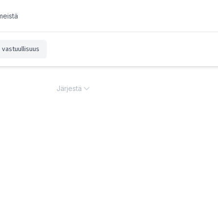
meistä
vastuullisuus
Järjestä