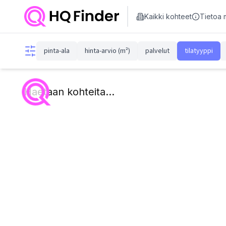
Kaikki kohteet
Tietoa 
pinta-ala
hinta-arvio (m²)
palvelut
tilatyyppi
Haetaan kohteita...