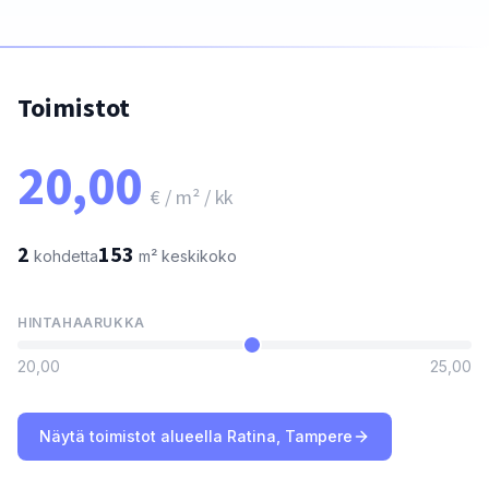
Toimistot
20,00
€ / m² / kk
2
153
kohdetta
m²
keskikoko
HINTAHAARUKKA
20,00
25,00
Näytä toimistot alueella Ratina, Tampere