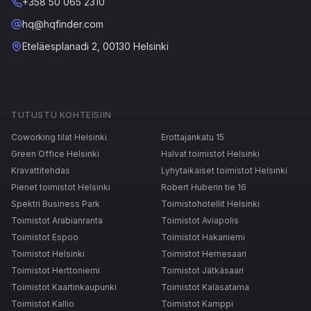
+358 50 065 2310
hq@hqfinder.com
Eteläesplanadi 2, 00130 Helsinki
TUTUSTU KOHTEISIIN
Coworking tilat Helsinki
Erottajankatu 15
Green Office Helsinki
Halvat toimistot Helsinki
Kravattitehdas
Lyhytaikaiset toimistot Helsinki
Pienet toimistot Helsinki
Robert Huberin tie 16
Spektri Business Park
Toimistohotellit Helsinki
Toimistot Arabianranta
Toimistot Aviapolis
Toimistot Espoo
Toimistot Hakaniemi
Toimistot Helsinki
Toimistot Hernesaari
Toimistot Herttoniemi
Toimistot Jätkäsaari
Toimistot Kaartinkaupunki
Toimistot Kalasatama
Toimistot Kallio
Toimistot Kamppi