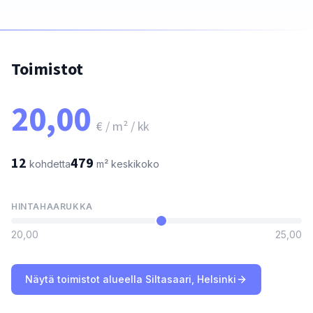
Toimistot
20,00
€ / m² / kk
12
479
kohdetta
m²
keskikoko
HINTAHAARUKKA
20,00
25,00
Näytä toimistot alueella Siltasaari, Helsinki