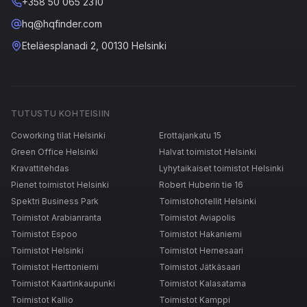
+358 50 065 2310
hq@hqfinder.com
Eteläesplanadi 2, 00130 Helsinki
TUTUSTU KOHTEISIIN
Coworking tilat Helsinki
Erottajankatu 15
Green Office Helsinki
Halvat toimistot Helsinki
Kravattitehdas
Lyhytaikaiset toimistot Helsinki
Pienet toimistot Helsinki
Robert Huberin tie 16
Spektri Business Park
Toimistohotellit Helsinki
Toimistot Arabianranta
Toimistot Aviapolis
Toimistot Espoo
Toimistot Hakaniemi
Toimistot Helsinki
Toimistot Hernesaari
Toimistot Herttoniemi
Toimistot Jätkäsaari
Toimistot Kaartinkaupunki
Toimistot Kalasatama
Toimistot Kallio
Toimistot Kamppi