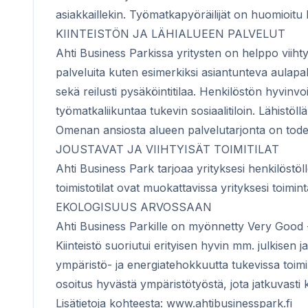
asiakkaillekin. Työmatkapyöräilijät on huomioitu 
KIINTEISTÖN JA LÄHIALUEEN PALVELUT
Ahti Business Parkissa yritysten on helppo viihtyä.
palveluita kuten esimerkiksi asiantunteva aulapalv
sekä reilusti pysäköintitilaa. Henkilöstön hyvinv
työmatkaliikuntaa tukevin sosiaalitiloin. Lähistöl
Omenan ansiosta alueen palvelutarjonta on todel
JOUSTAVAT JA VIIHTYISÄT TOIMITILAT
Ahti Business Park tarjoaa yrityksesi henkilöstö
toimistotilat ovat muokattavissa yrityksesi toimint
EKOLOGISUUS ARVOSSAAN
Ahti Business Parkille on myönnetty Very Good
Kiinteistö suoriutui erityisen hyvin mm. julkisen
ympäristö- ja energiatehokkuutta tukevissa toimin
osoitus hyvästä ympäristötyöstä, jota jatkuvasti k
Lisätietoja kohteesta:
www.ahtibusinesspark.fi