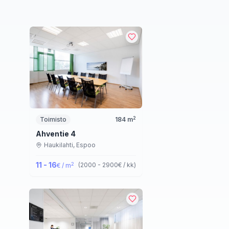
2
Toimisto
184
m
Ahventie 4
Haukilahti,
Espoo
11 - 16
2
(
2000 - 2900
€ / kk
)
€ / m