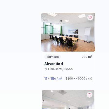
2
Toimisto
289
m
Ahventie 4
Haukilahti,
Espoo
11 - 16
2
(
3200 - 4600
€ / kk
)
€ / m