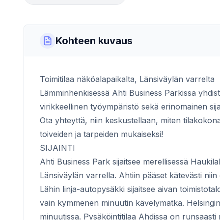
Kohteen kuvaus
Toimitilaa näköalapaikalta, Länsiväylän varrelta
Lämminhenkisessä Ahti Business Parkissa yhdisty
virikkeellinen työympäristö sekä erinomainen sija
Ota yhteyttä, niin keskustellaan, miten tilakokon
toiveiden ja tarpeiden mukaiseksi!
SIJAINTI
Ahti Business Park sijaitsee merellisessä Haukila
Länsiväylän varrella. Ahtiin pääset kätevästi niin o
Lähin linja-autopysäkki sijaitsee aivan toimisto
vain kymmenen minuutin kävelymatka. Helsingin k
minuutissa. Pysäköintitilaa Ahdissa on runsaasti n