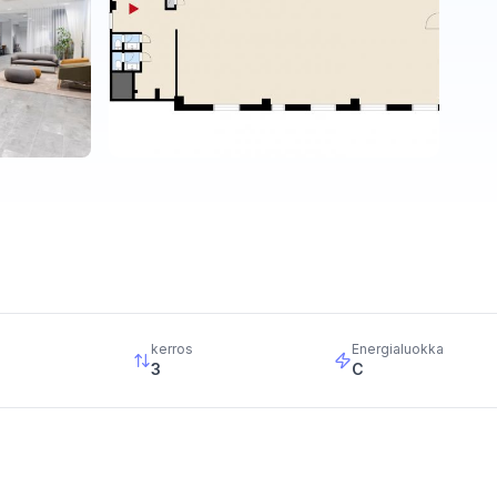
kerros
Energialuokka
3
C