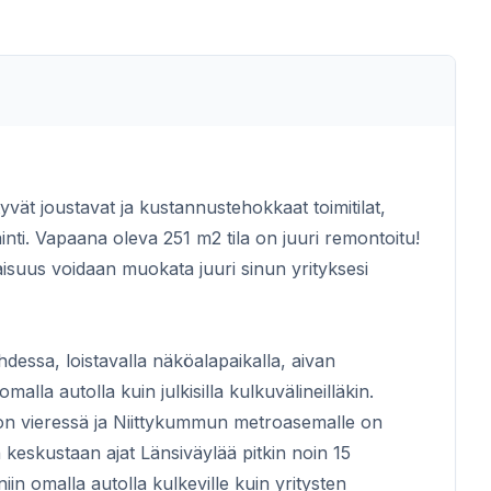
vät joustavat ja kustannustehokkaat toimitilat,
inti. Vapaana oleva 251 m2 tila on juuri remontoitu!
aisuus voidaan muokata juuri sinun yrityksesi
hdessa, loistavalla näköalapaikalla, aivan
malla autolla kuin julkisilla kulkuvälineilläkin.
talon vieressä ja Niittykummun metroasemalle on
eskustaan ajat Länsiväylää pitkin noin 15
iin omalla autolla kulkeville kuin yritysten