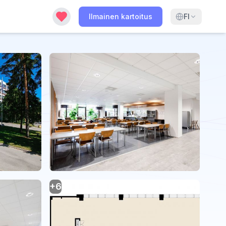
Ilmainen kartoitus
FI
+
6