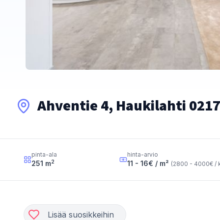
Ahventie 4, Haukilahti 021
pinta-ala
hinta-arvio
2
251
m
11 - 16
€ / m²
(
2800 - 4000
€ / 
Lisää suosikkeihin