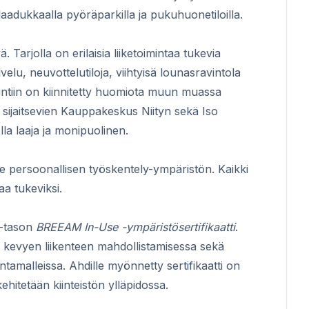
laadukkaalla pyöräparkilla ja pukuhuonetiloilla.
 Tarjolla on erilaisia liiketoimintaa tukevia
elu, neuvottelutiloja, viihtyisä lounasravintola
ointiin on kiinnitetty huomiota muun muassa
lä sijaitsevien Kauppakeskus Niityn sekä Iso
la laaja ja monipuolinen.
lle persoonallisen työskentely-ympäristön. Kaikki
aa tukeviksi.
 -tason
BREEAM In-Use -ympäristösertifikaatti
.
 ja kevyen liikenteen mahdollistamisessa sekä
tamalleissa. Ahdille myönnetty sertifikaatti on
ehitetään kiinteistön ylläpidossa.