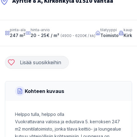
Äyritie 8 A, Kirkonkylä 01510 Vantaa
pinta-ala
hinta-arvio
tilatyyppi
kaupun
2
247
m
20 - 25
€ / m²
Toimisto
Kirko
(
4900 - 6200
€ / kk
)
Lisää suosikkeihin
Kohteen kuvaus
Helppo tulla, helppo olla
Vuokrattavana valoisa ja edustava 5. kerroksen 247
m2 monitilatoimisto, jonka tilava keittiö- ja loungealue
kutsuu yhteisöllisiin kohtaamisiin. Loungessa on