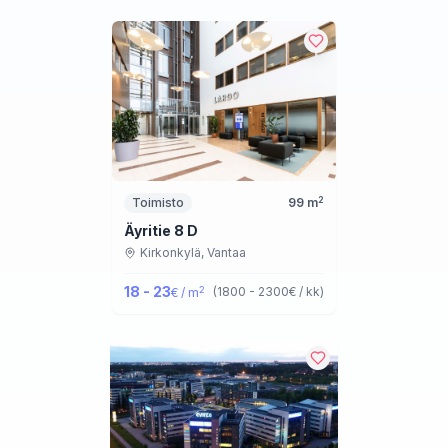
2
Toimisto
99
m
Äyritie 8 D
Kirkonkylä,
Vantaa
18 - 23
2
(
1800 - 2300
€ / kk
)
€ / m