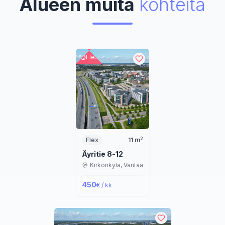
Alueen muita
kohteita
Flex
2
Flex
11
m
Äyritie 8-12
Kirkonkylä,
Vantaa
450
€ / kk