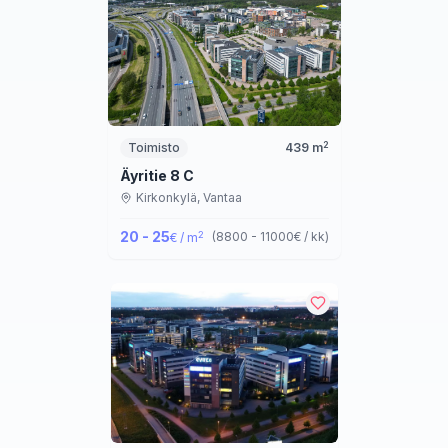
2
Toimisto
439
m
Äyritie 8 C
Kirkonkylä,
Vantaa
20 - 25
2
(
8800 - 11000
€ / kk
)
€ / m