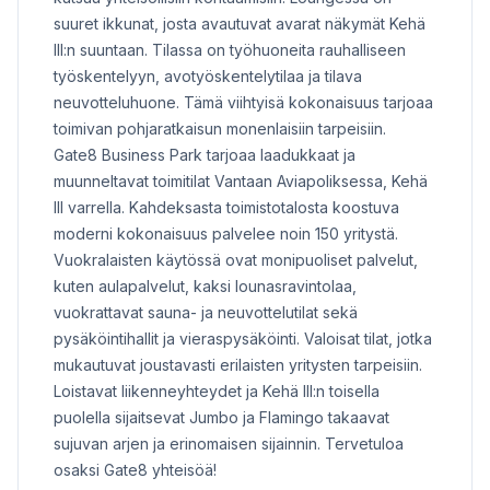
suuret ikkunat, josta avautuvat avarat näkymät Kehä
III:n suuntaan. Tilassa on työhuoneita rauhalliseen
työskentelyyn, avotyöskentelytilaa ja tilava
neuvotteluhuone. Tämä viihtyisä kokonaisuus tarjoaa
toimivan pohjaratkaisun monenlaisiin tarpeisiin.
Gate8 Business Park tarjoaa laadukkaat ja
muunneltavat toimitilat Vantaan Aviapoliksessa, Kehä
III varrella. Kahdeksasta toimistotalosta koostuva
moderni kokonaisuus palvelee noin 150 yritystä.
Vuokralaisten käytössä ovat monipuoliset palvelut,
kuten aulapalvelut, kaksi lounasravintolaa,
vuokrattavat sauna- ja neuvottelutilat sekä
pysäköintihallit ja vieraspysäköinti. Valoisat tilat, jotka
mukautuvat joustavasti erilaisten yritysten tarpeisiin.
Loistavat liikenneyhteydet ja Kehä III:n toisella
puolella sijaitsevat Jumbo ja Flamingo takaavat
sujuvan arjen ja erinomaisen sijainnin. Tervetuloa
osaksi Gate8 yhteisöä!