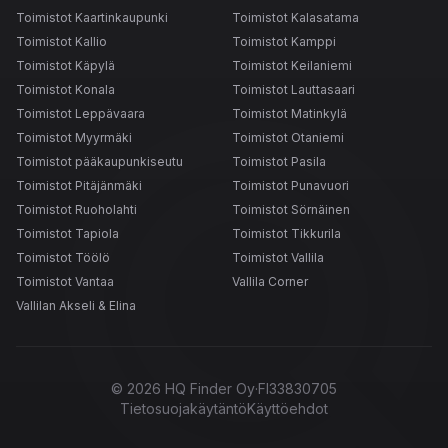
Toimistot Kaartinkaupunki
Toimistot Kalasatama
Toimistot Kallio
Toimistot Kamppi
Toimistot Käpylä
Toimistot Keilaniemi
Toimistot Konala
Toimistot Lauttasaari
Toimistot Leppävaara
Toimistot Matinkylä
Toimistot Myyrmäki
Toimistot Otaniemi
Toimistot pääkaupunkiseutu
Toimistot Pasila
Toimistot Pitäjänmäki
Toimistot Punavuori
Toimistot Ruoholahti
Toimistot Sörnäinen
Toimistot Tapiola
Toimistot Tikkurila
Toimistot Töölö
Toimistot Vallila
Toimistot Vantaa
Vallila Corner
Vallilan Akseli & Elina
©
2026
HQ Finder Oy
·
FI33830705
Tietosuojakäytäntö
Käyttöehdot