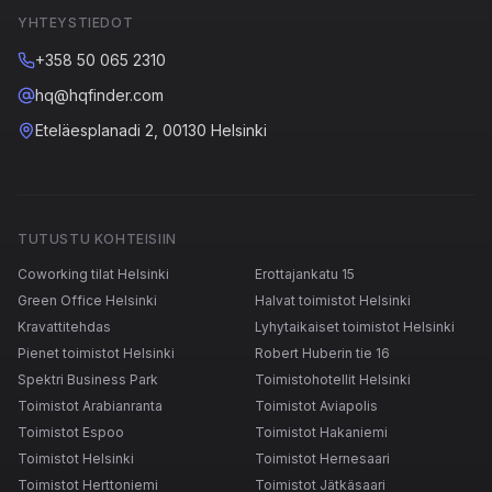
YHTEYSTIEDOT
+358 50 065 2310
hq@hqfinder.com
Eteläesplanadi 2, 00130 Helsinki
TUTUSTU KOHTEISIIN
Coworking tilat Helsinki
Erottajankatu 15
Green Office Helsinki
Halvat toimistot Helsinki
Kravattitehdas
Lyhytaikaiset toimistot Helsinki
Pienet toimistot Helsinki
Robert Huberin tie 16
Spektri Business Park
Toimistohotellit Helsinki
Toimistot Arabianranta
Toimistot Aviapolis
Toimistot Espoo
Toimistot Hakaniemi
Toimistot Helsinki
Toimistot Hernesaari
Toimistot Herttoniemi
Toimistot Jätkäsaari