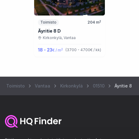
2
Toimisto
204
m
Äyritie 8 D
Kirkonkylä,
Vantaa
18 - 23
2
(
3700 - 4700
€ / kk
)
€ / m
Toimisto
Vantaa
Kirkonkylä
01510
Äyritie 8 A