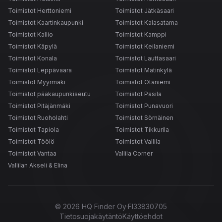
Toimistot Herttoniemi
Toimistot Jätkäsaari
Toimistot Kaartinkaupunki
Toimistot Kalasatama
Toimistot Kallio
Toimistot Kamppi
Toimistot Käpylä
Toimistot Keilaniemi
Toimistot Konala
Toimistot Lauttasaari
Toimistot Leppävaara
Toimistot Matinkylä
Toimistot Myyrmäki
Toimistot Otaniemi
Toimistot pääkaupunkiseutu
Toimistot Pasila
Toimistot Pitäjänmäki
Toimistot Punavuori
Toimistot Ruoholahti
Toimistot Sörnäinen
Toimistot Tapiola
Toimistot Tikkurila
Toimistot Töölö
Toimistot Vallila
Toimistot Vantaa
Vallila Corner
Vallilan Akseli & Elina
©
2026
HQ Finder Oy
·
FI33830705
Tietosuojakäytäntö
Käyttöehdot