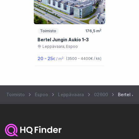
2
Toimisto
176,5
m
Bertel Jungin Aukio 1–3
Leppävaara,
Espoo
20 - 25
2
(
3500 - 4400
€ / kk
)
€ / m
Toimisto
Espoo
Leppävaara
02600
Bertel Ju