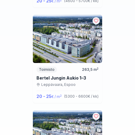
20 - 25
2
(
4600 - 5700
€ / kk
)
€ / m
2
Toimisto
263,5
m
Bertel Jungin Aukio 1–3
Leppävaara,
Espoo
20 - 25
2
(
5300 - 6600
€ / kk
)
€ / m