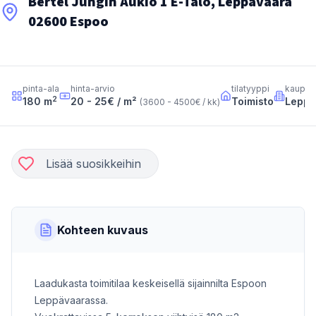
Bertel Jungin Aukio 1 E-Talo, Leppävaara
02600 Espoo
pinta-ala
hinta-arvio
tilatyyppi
kaupun
2
180
m
20 - 25
€ / m²
Toimisto
Leppä
(
3600 - 4500
€ / kk
)
Lisää suosikkeihin
Kohteen kuvaus
Laadukasta toimitilaa keskeisellä sijainnilta Espoon
Leppävaarassa.