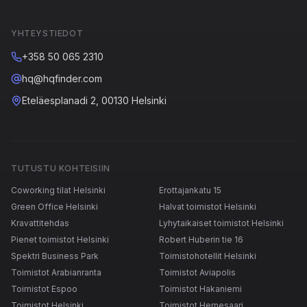
YHTEYSTIEDOT
+358 50 065 2310
hq@hqfinder.com
Eteläesplanadi 2, 00130 Helsinki
TUTUSTU KOHTEISIIN
Coworking tilat Helsinki
Erottajankatu 15
Green Office Helsinki
Halvat toimistot Helsinki
Kravattitehdas
Lyhytaikaiset toimistot Helsinki
Pienet toimistot Helsinki
Robert Huberin tie 16
Spektri Business Park
Toimistohotellit Helsinki
Toimistot Arabianranta
Toimistot Aviapolis
Toimistot Espoo
Toimistot Hakaniemi
Toimistot Helsinki
Toimistot Hernesaari