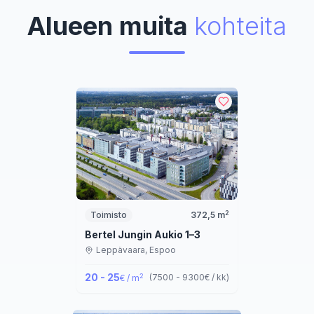
Alueen muita
kohteita
2
Toimisto
372,5
m
Bertel Jungin Aukio 1–3
Leppävaara,
Espoo
20 - 25
2
(
7500 - 9300
€ / kk
)
€ / m