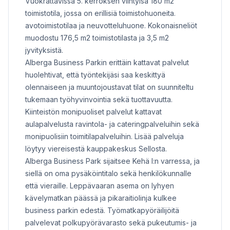
Vuokrattavissa 5. kerroksen viihtyisä 180 m2
toimistotila, jossa on erillisiä toimistohuoneita.
avotoimistotilaa ja neuvotteluhuone. Kokonaisneliöt
muodostu 176,5 m2 toimistotilasta ja 3,5 m2
jyvityksistä.
Alberga Business Parkin erittäin kattavat palvelut
huolehtivat, että työntekijäsi saa keskittyä
olennaiseen ja muuntojoustavat tilat on suunniteltu
tukemaan työhyvinvointia sekä tuottavuutta.
Kiinteistön monipuoliset palvelut kattavat
aulapalvelusta ravintola- ja cateringpalveluihin sekä
monipuolisiin toimitilapalveluihin. Lisää palveluja
löytyy viereisestä kauppakeskus Sellosta.
Alberga Business Park sijaitsee Kehä I:n varressa, ja
siellä on oma pysäköintitalo sekä henkilökunnalle
että vieraille. Leppävaaran asema on lyhyen
kävelymatkan päässä ja pikaraitiolinja kulkee
business parkin edestä. Työmatkapyöräilijöitä
palvelevat polkupyörävarasto sekä pukeutumis- ja