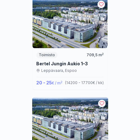
2
Toimisto
709,5
m
Bertel Jungin Aukio 1–3
Leppävaara,
Espoo
20 - 25
2
(
14200 - 17700
€ / kk
)
€ / m