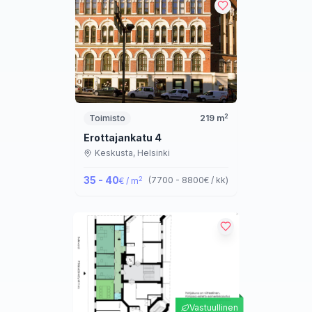
2
Toimisto
219
m
Erottajankatu 4
Keskusta,
Helsinki
35 - 40
2
(
7700 - 8800
€ / kk
)
€ / m
Vastuullinen