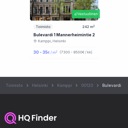
Vastuullinen
2
Toimisto
242
m
Bulevardi 1 Mannerheimintie 2
Kamppi,
Helsinki
30 - 35
2
(
7300 - 8500
€ / kk
)
€ / m
Toimisto
Helsinki
Kamppi
00120
Bulevardi 4