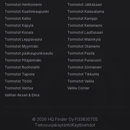
Toimistot Herttoniemi
Toimistot Jätkäsaari
Toimistot Kaartinkaupunki
Toimistot Kalasatama
Toimistot Kallio
Toimistot Kamppi
Toimistot Käpylä
Toimistot Keilaniemi
Toimistot Konala
Toimistot Lauttasaari
Toimistot Leppävaara
Toimistot Matinkylä
Toimistot Myyrmäki
Toimistot Otaniemi
Toimistot pääkaupunkiseutu
Toimistot Pasila
Toimistot Pitäjänmäki
Toimistot Punavuori
Toimistot Ruoholahti
Toimistot Sörnäinen
Toimistot Tapiola
Toimistot Tikkurila
Toimistot Töölö
Toimistot Vallila
Toimistot Vantaa
Vallila Corner
Vallilan Akseli & Elina
©
2026
HQ Finder Oy
·
FI33830705
Tietosuojakäytäntö
Käyttöehdot