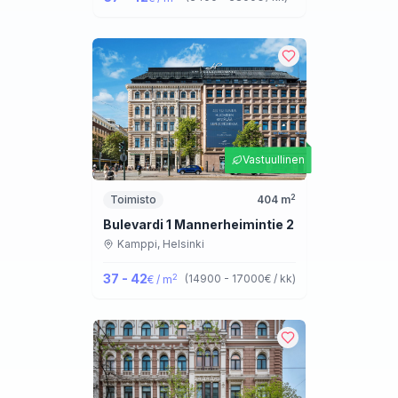
Vastuullinen
2
Toimisto
404
m
Bulevardi 1 Mannerheimintie 2
Kamppi,
Helsinki
37 - 42
2
(
14900 - 17000
€ / kk
)
€ / m