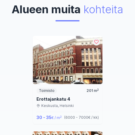
Alueen muita
kohteita
2
Toimisto
201
m
Erottajankatu 4
Keskusta,
Helsinki
30 - 35
2
(
6000 - 7000
€ / kk
)
€ / m