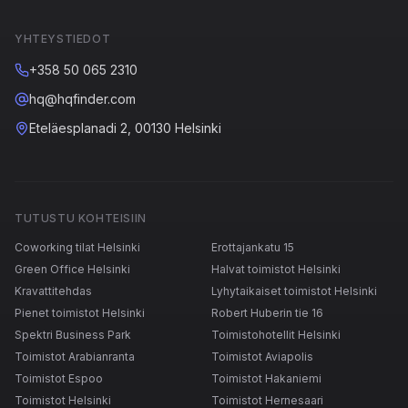
YHTEYSTIEDOT
+358 50 065 2310
hq@hqfinder.com
Eteläesplanadi 2, 00130 Helsinki
TUTUSTU KOHTEISIIN
Coworking tilat Helsinki
Erottajankatu 15
Green Office Helsinki
Halvat toimistot Helsinki
Kravattitehdas
Lyhytaikaiset toimistot Helsinki
Pienet toimistot Helsinki
Robert Huberin tie 16
Spektri Business Park
Toimistohotellit Helsinki
Toimistot Arabianranta
Toimistot Aviapolis
Toimistot Espoo
Toimistot Hakaniemi
Toimistot Helsinki
Toimistot Hernesaari