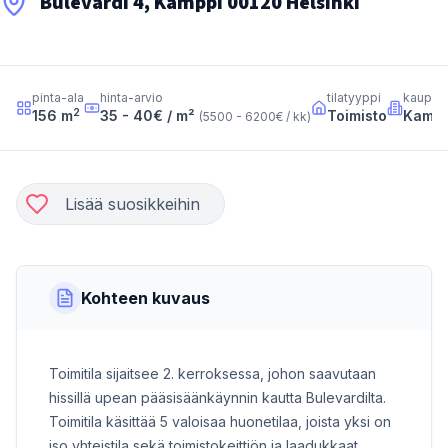
Bulevardi 4, Kamppi 00120 Helsinki
pinta-ala
hinta-arvio
tilatyyppi
kaupun
2
156
m
35 - 40
€ / m²
Toimisto
Kampp
(
5500 - 6200
€ / kk
)
Lisää suosikkeihin
Kohteen kuvaus
Toimitila sijaitsee 2. kerroksessa, johon saavutaan
hissillä upean pääsisäänkäynnin kautta Bulevardilta.
Toimitila käsittää 5 valoisaa huonetilaa, joista yksi on
iso yhteistila sekä toimistokeittiön ja laadukkaat