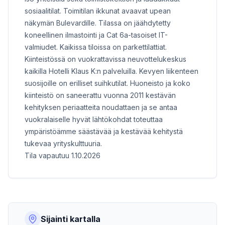
sosiaalitilat. Toimitilan ikkunat avaavat upean
näkymän Bulevardille. Tilassa on jäähdytetty
koneellinen ilmastointi ja Cat 6a-tasoiset IT-
valmiudet. Kaikissa tiloissa on parkettilattiat.
Kiinteistössä on vuokrattavissa neuvottelukeskus
kaikilla Hotelli Klaus K:n palveluilla. Kevyen liikenteen
suosijoille on erilliset suihkutilat. Huoneisto ja koko
kiinteistö on saneerattu vuonna 2011 kestävän
kehityksen periaatteita noudattaen ja se antaa
vuokralaiselle hyvät lähtökohdat toteuttaa
ympäristöämme säästävää ja kestävää kehitystä
tukevaa yrityskulttuuria.
Tila vapautuu 1.10.2026
Sijainti kartalla