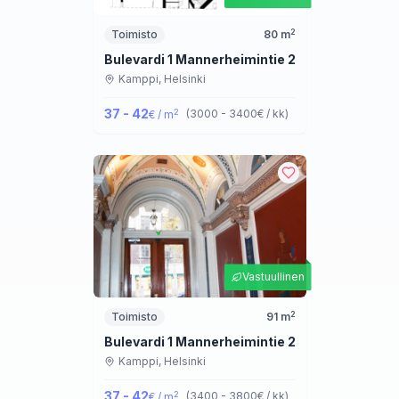
2
Toimisto
80
m
Bulevardi 1 Mannerheimintie 2
Kamppi,
Helsinki
37 - 42
2
(
3000 - 3400
€ / kk
)
€ / m
Vastuullinen
2
Toimisto
91
m
Bulevardi 1 Mannerheimintie 2
Kamppi,
Helsinki
37 - 42
2
(
3400 - 3800
€ / kk
)
€ / m