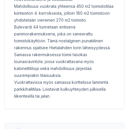
Mahdollisuus vuokrata yhteensä 450 m2 toimistotilaa
kiinteistön 4. kerroksesta, jolloin 180 m2 toimistoon
yhdistetään viereinen 270 m2 toimisto.
Bulevardi 44 tunnetaan entisenä
panimorakennuksena, joka on saneerattu
toimistokäyttöön. Tämä nostalginen punatiilinen
rakennus sijaitsee Hietalahden torin läheisyydessä.
Samassa rakennuksessa toimii tasokas
lounasravintola. jossa vuokrattavana myös
kabinettitiloja sekä mahdollisuus järjestää
suurempiakin tilaisuuksia.
Vuokrattavissa myös samassa korttelissa lämmintä
parkkihallitilaa. Loistavat kulkuyhteyden julkisella
liikenteellä tai jalan.