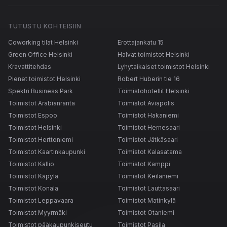
TUTUSTU KOHTEISIIN
Coworking tilat Helsinki
Erottajankatu 15
Green Office Helsinki
Halvat toimistot Helsinki
Kravattitehdas
Lyhytaikaiset toimistot Helsinki
Pienet toimistot Helsinki
Robert Huberin tie 16
Spektri Business Park
Toimistohotellit Helsinki
Toimistot Arabianranta
Toimistot Aviapolis
Toimistot Espoo
Toimistot Hakaniemi
Toimistot Helsinki
Toimistot Hernesaari
Toimistot Herttoniemi
Toimistot Jätkäsaari
Toimistot Kaartinkaupunki
Toimistot Kalasatama
Toimistot Kallio
Toimistot Kamppi
Toimistot Käpylä
Toimistot Keilaniemi
Toimistot Konala
Toimistot Lauttasaari
Toimistot Leppävaara
Toimistot Matinkylä
Toimistot Myyrmäki
Toimistot Otaniemi
Toimistot pääkaupunkiseutu
Toimistot Pasila