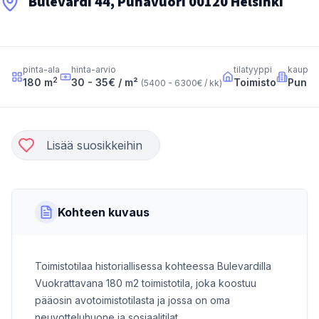
Bulevardi 44, Punavuori 00120 Helsinki
pinta-ala
hinta-arvio
tilatyyppi
kaupun
2
180
m
30 - 35
€ / m²
Toimisto
Punav
(
5400 - 6300
€ / kk
)
Lisää suosikkeihin
Kohteen kuvaus
Toimistotilaa historiallisessa kohteessa Bulevardilla
Vuokrattavana 180 m2 toimistotila, joka koostuu
pääosin avotoimistotilasta ja jossa on oma
neuvotteluhuone ja sosiaalitilat.