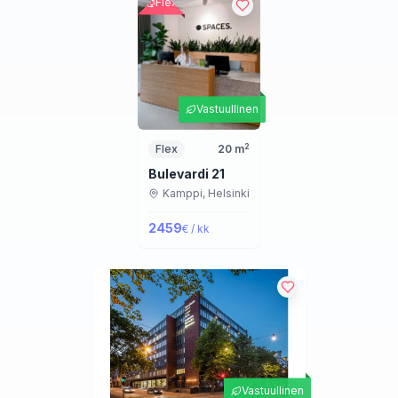
Flex
Vastuullinen
2
Flex
20
m
Bulevardi 21
Kamppi,
Helsinki
2459
€ / kk
Vastuullinen