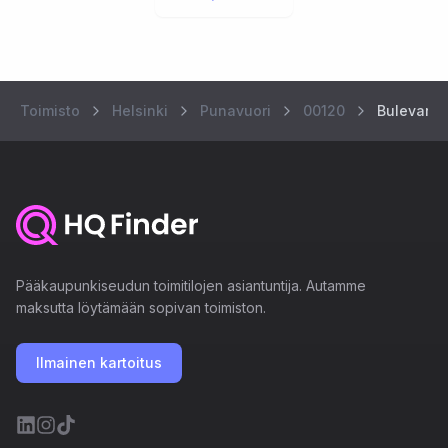
Toimisto
Helsinki
Punavuori
00120
Bulevardi
Pääkaupunkiseudun toimitilojen asiantuntija. Autamme
maksutta löytämään sopivan toimiston.
Ilmainen kartoitus