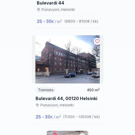
Bulevardi 44
Punavuori,
Helsinki
25 - 30
2
(
6800 - 8100
€ / kk
)
€ / m
2
Toimisto
450
m
Bulevardi 44, 00120 Helsinki
Punavuori,
Helsinki
25 - 30
2
(
11300 - 13500
€ / kk
)
€ / m