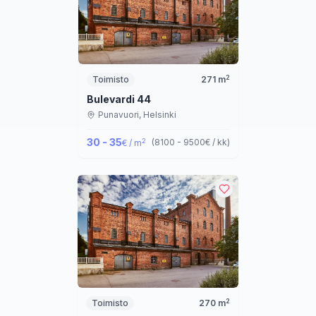
2
Toimisto
271
m
Bulevardi 44
Punavuori,
Helsinki
30 - 35
2
(
8100 - 9500
€ / kk
)
€ / m
2
Toimisto
270
m