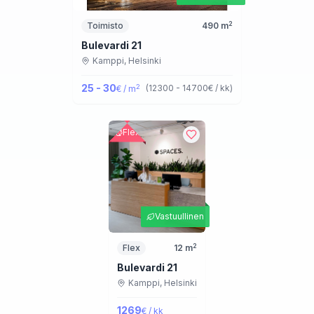
2
Toimisto
490
m
Bulevardi 21
Kamppi,
Helsinki
25 - 30
2
(
12300 - 14700
€ / kk
)
€ / m
Flex
Vastuullinen
2
Flex
12
m
Bulevardi 21
Kamppi,
Helsinki
1269
€ / kk