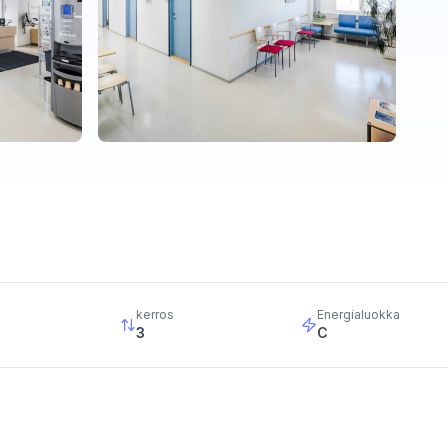
kerros
Energialuokka
3
C