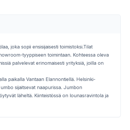
aa, joka sopii ensisijaisesti toimistoksi.Tilat
 showroom-tyyppiseen toimintaan. Kohteessa oleva
issiä palvelevat erinomaisesti yrityksiä, joilla on
aalla paikalla Vantaan Elannontiellä. Helsinki-
Jumbo sijaitsevat naapurissa. Jumbon
öytyvät läheltä. Kiinteistössä on lounasravintola ja