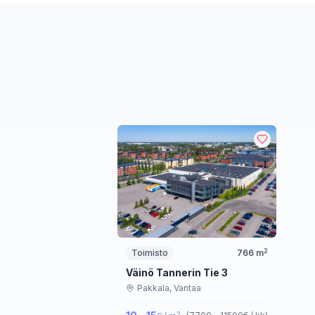
2
Toimisto
766
m
Väinö Tannerin Tie 3
Pakkala,
Vantaa
2