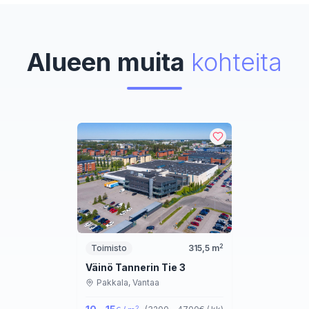
Alueen muita
kohteita
2
Toimisto
315,5
m
Väinö Tannerin Tie 3
Pakkala,
Vantaa
2