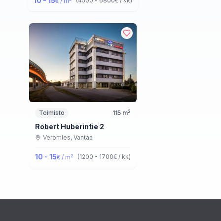
10 - 15
(
4500 - 6800
€ / kk
)
€ / m
2
Toimisto
115
m
Robert Huberintie 2
Veromies,
Vantaa
10 - 15
2
(
1200 - 1700
€ / kk
)
€ / m