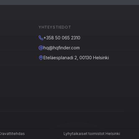
YHTEYSTIEDOT
+358 50 065 2310
hq@hqfinder.com
Eteläesplanadi 2, 00130 Helsinki
Kravattitehdas
Lyhytaikaiset toimistot Helsinki