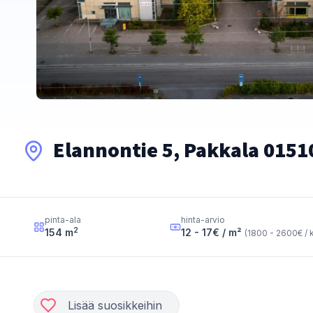
Elannontie 5, Pakkala 0151
pinta-ala
hinta-arvio
2
154
m
12 - 17
€ / m²
(
1800 - 2600
€ / 
Lisää suosikkeihin