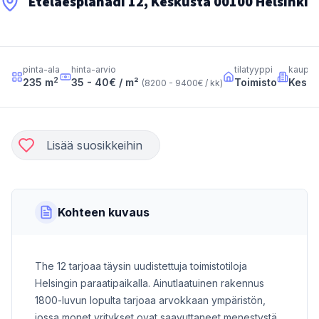
Eteläesplanadi 12, Keskusta 00100 Helsinki
pinta-ala
hinta-arvio
tilatyyppi
kaupun
2
235
m
35 - 40
€ / m²
Toimisto
Kesku
(
8200 - 9400
€ / kk
)
Lisää suosikkeihin
Kohteen kuvaus
The 12 tarjoaa täysin uudistettuja toimistotiloja
Helsingin paraatipaikalla. Ainutlaatuinen rakennus
1800-luvun lopulta tarjoaa arvokkaan ympäristön,
jossa monet yritykset ovat saavuttaneet menestystä