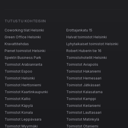
TUTUSTU KOHTEISIIN
Coworking tilat Helsinki
Erottajankatu 15
Green Office Helsinki
Halvat toimistot Helsinki
Kravattitehdas
Lyhytaikaiset toimistot Helsinki
Pienet toimistot Helsinki
Robert Huberin tie 16
Spektri Business Park
Toimistohotellit Helsinki
Toimistot Arabianranta
Toimistot Aviapolis
Toimistot Espoo
Toimistot Hakaniemi
Toimistot Helsinki
Toimistot Hernesaari
Toimistot Herttoniemi
Toimistot Jätkäsaari
Toimistot Kaartinkaupunki
Toimistot Kalasatama
Toimistot Kallio
Toimistot Kamppi
Toimistot Käpylä
Toimistot Keilaniemi
Toimistot Konala
Toimistot Lauttasaari
Toimistot Leppävaara
Toimistot Matinkylä
Toimistot Myyrmäki
Toimistot Otaniemi