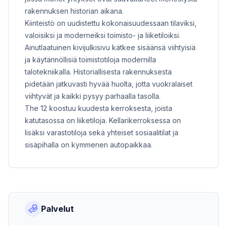
rakennuksen historian aikana.
Kiinteistö on uudistettu kokonaisuudessaan tilaviksi,
valoisiksi ja moderneiksi toimisto- ja liiketiloiksi.
Ainutlaatuinen kivijulkisivu kätkee sisäänsä viihtyisiä
ja käytännöllisiä toimistotiloja modernilla
talotekniikalla. Historiallisesta rakennuksesta
pidetään jatkuvasti hyvää huolta, jotta vuokralaiset
viihtyvät ja kaikki pysyy parhaalla tasolla.
The 12 koostuu kuudesta kerroksesta, joista
katutasossa on liiketiloja. Kellarikerroksessa on
lisäksi varastotiloja sekä yhteiset sosiaalitilat ja
sisäpihalla on kymmenen autopaikkaa.
Palvelut