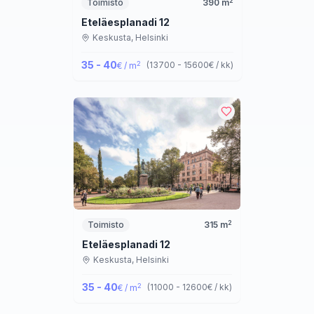
2
Toimisto
390
m
Eteläesplanadi 12
Keskusta,
Helsinki
35 - 40
2
(
13700 - 15600
€ / kk
)
€ / m
2
Toimisto
315
m
Eteläesplanadi 12
Keskusta,
Helsinki
35 - 40
2
(
11000 - 12600
€ / kk
)
€ / m