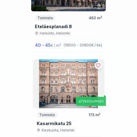
2
Toimisto
462
m
Eteläesplanadi 8
Helsinki,
Helsinki
40 - 45
2
(
18500 - 20800
€ / kk
)
€ / m
Vastuullinen
2
Toimisto
175
m
Kasarmikatu 25
Keskusta,
Helsinki