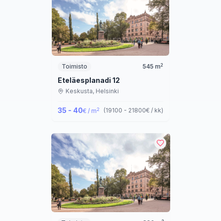
2
Toimisto
545
m
Eteläesplanadi 12
Keskusta,
Helsinki
35 - 40
2
(
19100 - 21800
€ / kk
)
€ / m