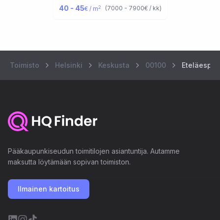
40 - 45
2
(
7000 - 7900
€ / kk
)
€ / m
Toimisto
Helsinki
Keskusta
00100
Eteläespla
Pääkaupunkiseudun toimitilojen asiantuntija. Autamme
maksutta löytämään sopivan toimiston.
Ilmainen kartoitus