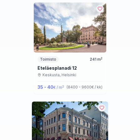
2
Toimisto
241
m
Eteläesplanadi 12
Keskusta,
Helsinki
35 - 40
2
(
8400 - 9600
€ / kk
)
€ / m