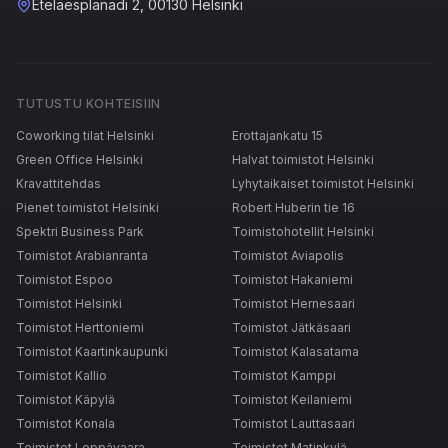
Eteläesplanadi 2, 00130 Helsinki
TUTUSTU KOHTEISIIN
Coworking tilat Helsinki
Erottajankatu 15
Green Office Helsinki
Halvat toimistot Helsinki
Kravattitehdas
Lyhytaikaiset toimistot Helsinki
Pienet toimistot Helsinki
Robert Huberin tie 16
Spektri Business Park
Toimistohotellit Helsinki
Toimistot Arabianranta
Toimistot Aviapolis
Toimistot Espoo
Toimistot Hakaniemi
Toimistot Helsinki
Toimistot Hernesaari
Toimistot Herttoniemi
Toimistot Jätkäsaari
Toimistot Kaartinkaupunki
Toimistot Kalasatama
Toimistot Kallio
Toimistot Kamppi
Toimistot Käpylä
Toimistot Keilaniemi
Toimistot Konala
Toimistot Lauttasaari
Toimistot Leppävaara
Toimistot Matinkylä