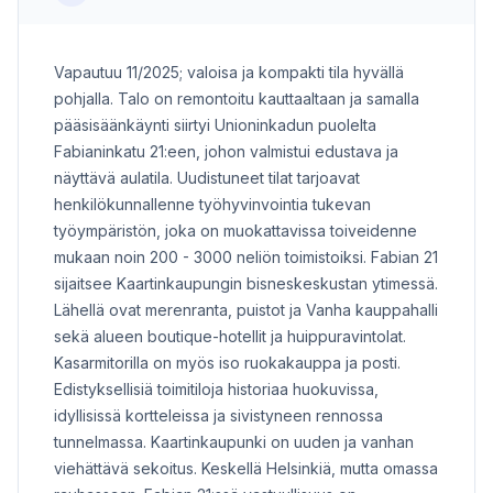
Vapautuu 11/2025; valoisa ja kompakti tila hyvällä
pohjalla. Talo on remontoitu kauttaaltaan ja samalla
pääsisäänkäynti siirtyi Unioninkadun puolelta
Fabianinkatu 21:een, johon valmistui edustava ja
näyttävä aulatila. Uudistuneet tilat tarjoavat
henkilökunnallenne työhyvinvointia tukevan
työympäristön, joka on muokattavissa toiveidenne
mukaan noin 200 - 3000 neliön toimistoiksi. Fabian 21
sijaitsee Kaartinkaupungin bisneskeskustan ytimessä.
Lähellä ovat merenranta, puistot ja Vanha kauppahalli
sekä alueen boutique-hotellit ja huippuravintolat.
Kasarmitorilla on myös iso ruokakauppa ja posti.
Edistyksellisiä toimitiloja historiaa huokuvissa,
idyllisissä kortteleissa ja sivistyneen rennossa
tunnelmassa. Kaartinkaupunki on uuden ja vanhan
viehättävä sekoitus. Keskellä Helsinkiä, mutta omassa