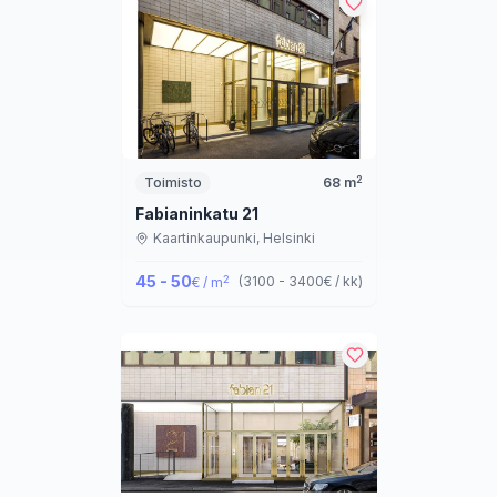
2
Toimisto
68
m
Fabianinkatu 21
Kaartinkaupunki,
Helsinki
45 - 50
2
(
3100 - 3400
€ / kk
)
€ / m