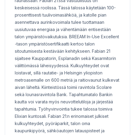
rauhassaan. Fabian 21:ssä vastuullisuus on
keskeisessä roolissa. Tässä talossa käytetään 100-
prosenttisesti tuulivoimasähköä, ja katolle pian
asennettava aurinkovoimala tulee tuottamaan
uusiutuvaa energiaa ja vähentämään entisestään
talon ympäristövaikutuksia. BREEAM In-Use Excellent
-tason ympäristösertifikaatti kertoo talon
sitoutumisesta kestävään kehitykseen. Fabian 21
sijaitsee Kauppatorin, Esplanadin sekä Kasarmitorin
välittömässä läheisyydessä. Kulkuyhteydet ovat
loistavat, sillä rautatie- ja Helsingin yliopiston
metroasemalle on 600 metriä ja raitiovaunut kulkevat
aivan läheltä. Kiinteistössä toimii ravintola Scolare
sekä lounasravintola Bank. Tapahtumatalo Bankin
kautta voi varata myös neuvottelutiloja ja järjestää
tapahtumia. Työhyvinvointia tukee talossa toimiva
Elixian kuntosali. Fabian 21:n erinomaiset julkiset
kulkuyhteydet, pyöräparkit, talon oma
kaupunkipyörä, sähköautojen latauspisteet ja