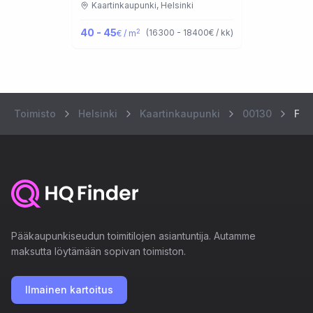
Kaartinkaupunki,
Helsinki
40 - 45
2
(
16300 - 18400
€ / kk
)
€ / m
Toimisto
Helsinki
Kaartinkaupunki
00130
Fab
Pääkaupunkiseudun toimitilojen asiantuntija. Autamme
maksutta löytämään sopivan toimiston.
Ilmainen kartoitus