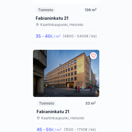
2
Toimisto
136
m
Fabianinkatu 21
Kaartinkaupunki,
Helsinki
35 - 40
2
(
4800 - 5400
€ / kk
)
€ / m
2
Toimisto
33
m
Fabianinkatu 21
Kaartinkaupunki,
Helsinki
45 - 50
2
(
1500 - 1700
€ / kk
)
€ / m