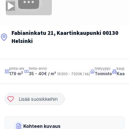
Fabianinkatu 21, Kaartinkaupunki 00130
Helsinki
pinta-ala
hinta-arvio
tilatyyppi
kaupun
2
179
m
35 - 40
€ / m²
Toimisto
Kaart
(
6300 - 7200
€ / kk
)
Lisää suosikkeihin
Kohteen kuvaus