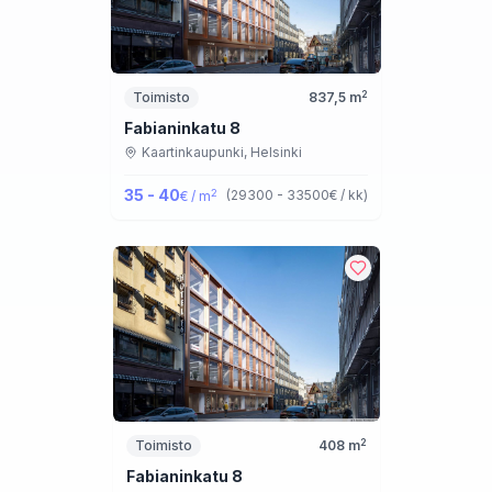
2
Toimisto
837,5
m
Fabianinkatu 8
Kaartinkaupunki,
Helsinki
35 - 40
2
(
29300 - 33500
€ / kk
)
€ / m
2
Toimisto
408
m
Fabianinkatu 8