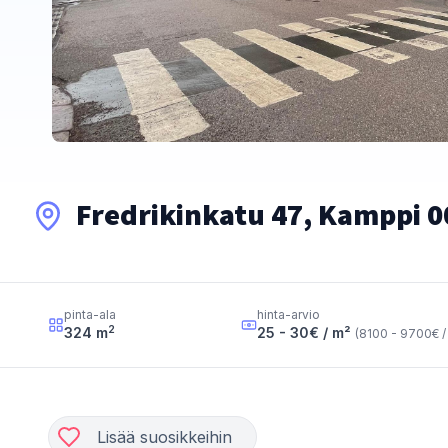
Fredrikinkatu 47, Kamppi 0
pinta-ala
hinta-arvio
2
324
m
25 - 30
€ / m²
(
8100 - 9700
€ /
Lisää suosikkeihin