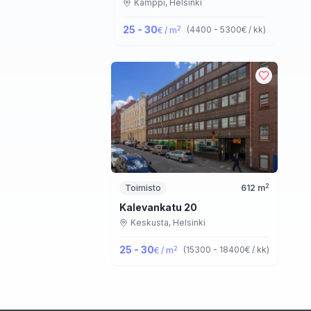
Kamppi,
Helsinki
25 - 30
2
(
4400 - 5300
€ / kk
)
€ / m
2
Toimisto
612
m
Kalevankatu 20
Keskusta,
Helsinki
25 - 30
2
(
15300 - 18400
€ / kk
)
€ / m