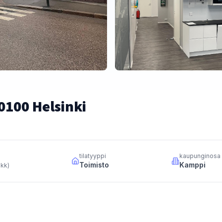
0100 Helsinki
tilatyyppi
kaupunginosa
Toimisto
Kamppi
 kk
)