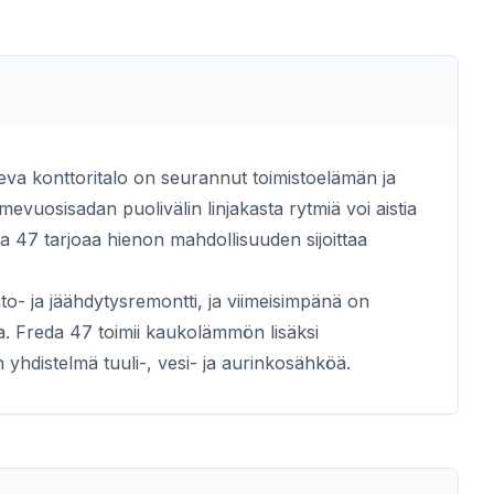
eva konttoritalo on seurannut toimistoelämän ja
mevuosisadan puolivälin linjakasta rytmiä voi aistia
47 tarjoaa hienon mahdollisuuden sijoittaa
hto- ja jäähdytysremontti, ja viimeisimpänä on
sta. Freda 47 toimii kaukolämmön lisäksi
n yhdistelmä tuuli-, vesi- ja aurinkosähköä.