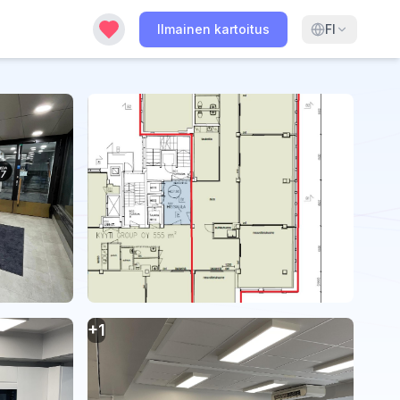
Ilmainen kartoitus
FI
+
1