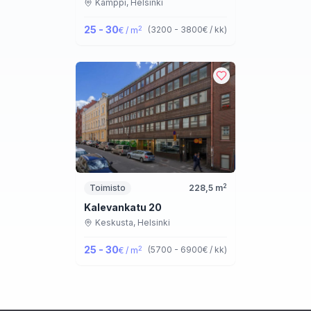
Kamppi,
Helsinki
25 - 30
2
(
3200 - 3800
€ / kk
)
€ / m
2
Toimisto
228,5
m
Kalevankatu 20
Keskusta,
Helsinki
25 - 30
2
(
5700 - 6900
€ / kk
)
€ / m