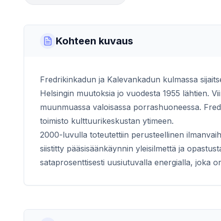
Kohteen kuvaus
Fredrikinkadun ja Kalevankadun kulmassa sijaits
Helsingin muutoksia jo vuodesta 1955 lähtien. Vii
muunmuassa valoisassa porrashuoneessa. Freda 
toimisto kulttuurikeskustan ytimeen.
2000-luvulla toteutettiin perusteellinen ilmanvai
siistitty pääsisäänkäynnin yleisilmettä ja opastu
sataprosenttisesti uusiutuvalla energialla, joka o