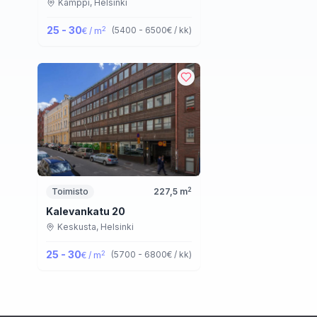
Kamppi,
Helsinki
25 - 30
2
(
5400 - 6500
€ / kk
)
€ / m
2
Toimisto
227,5
m
Kalevankatu 20
Keskusta,
Helsinki
25 - 30
2
(
5700 - 6800
€ / kk
)
€ / m