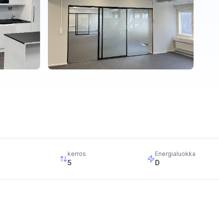
kerros
Energialuokka
5
D