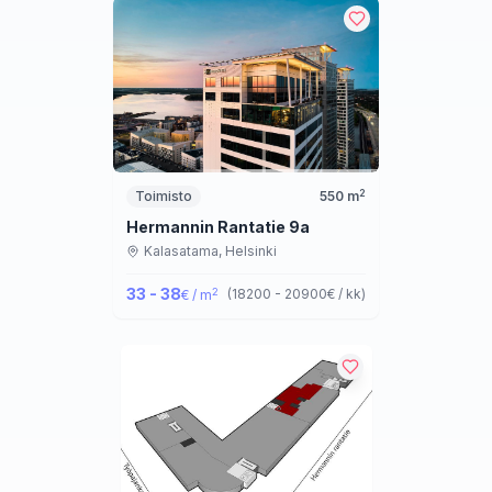
2
Toimisto
550
m
Hermannin Rantatie 9a
Kalasatama,
Helsinki
33 - 38
2
(
18200 - 20900
€ / kk
)
€ / m