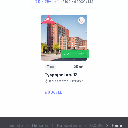
20 - 25
2
(
5100 - 6400
€ / kk
)
€ / m
Flex
Vastuullinen
2
Flex
25
m
Työpajankatu 13
Kalasatama,
Helsinki
900
€ / kk
Toimisto
Helsinki
Kalasatama
00580
Hermann