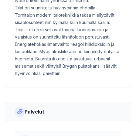
työskentelemään yhdessä toimistolla.
Tilat on ​suunniteltu hyvinvoinnin ehdoilla
Tornitalon moderni talotekniikka takaa miellyttävät
sisäolosuhteet niin kylmällä kuin kuumalla säällä.
Toimistokerrokset ovat täynnä luonnonvaloa ja
valaistus on suunniteltu läsnäoloon perustuvasti.
Energiatehokas ilmanvaihto reagoi hiilidioksidiin ja
lämpötilaan. Myös akustiikkaan on kiinnitetty erityistä
huomiota. ​Suurista ikkunoista avautuvat urbaanit
maisemat sekä viihtyisä Brygan puistokansi lisäävät
hyvinvointiasi päivittäin.
Palvelut