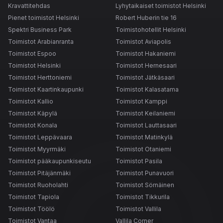
Kravattitehdas
Lyhytaikaiset toimistot Helsinki
Pienet toimistot Helsinki
Robert Huberin tie 16
Spektri Business Park
Toimistohotellit Helsinki
Toimistot Arabianranta
Toimistot Aviapolis
Toimistot Espoo
Toimistot Hakaniemi
Toimistot Helsinki
Toimistot Hernesaari
Toimistot Herttoniemi
Toimistot Jätkäsaari
Toimistot Kaartinkaupunki
Toimistot Kalasatama
Toimistot Kallio
Toimistot Kamppi
Toimistot Käpylä
Toimistot Keilaniemi
Toimistot Konala
Toimistot Lauttasaari
Toimistot Leppävaara
Toimistot Matinkylä
Toimistot Myyrmäki
Toimistot Otaniemi
Toimistot pääkaupunkiseutu
Toimistot Pasila
Toimistot Pitäjänmäki
Toimistot Punavuori
Toimistot Ruoholahti
Toimistot Sörnäinen
Toimistot Tapiola
Toimistot Tikkurila
Toimistot Töölö
Toimistot Vallila
Toimistot Vantaa
Vallila Corner