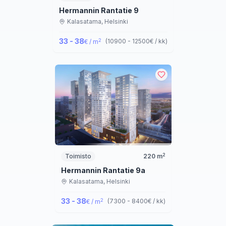
Hermannin Rantatie 9
Kalasatama,
Helsinki
33 - 38
2
(
10900 - 12500
€ / kk
)
€ / m
2
Toimisto
220
m
Hermannin Rantatie 9a
Kalasatama,
Helsinki
33 - 38
2
(
7300 - 8400
€ / kk
)
€ / m