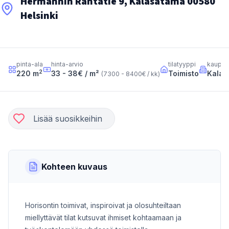
Hermannin Rantatie 9, Kalasatama 00580
Helsinki
pinta-ala
hinta-arvio
tilatyyppi
kaupun
2
220
m
33 - 38
€ / m²
Toimisto
Kalas
(
7300 - 8400
€ / kk
)
Lisää suosikkeihin
Kohteen kuvaus
Horisontin toimivat, inspiroivat ja olosuhteiltaan
miellyttävät tilat kutsuvat ihmiset kohtaamaan ja