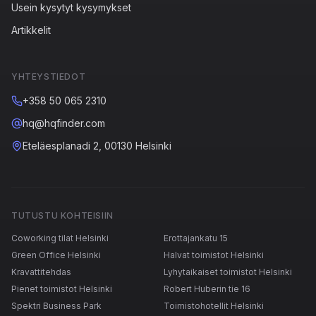
Usein kysytyt kysymykset
Artikkelit
YHTEYSTIEDOT
+358 50 065 2310
hq@hqfinder.com
Eteläesplanadi 2, 00130 Helsinki
TUTUSTU KOHTEISIIN
Coworking tilat Helsinki
Erottajankatu 15
Green Office Helsinki
Halvat toimistot Helsinki
Kravattitehdas
Lyhytaikaiset toimistot Helsinki
Pienet toimistot Helsinki
Robert Huberin tie 16
Spektri Business Park
Toimistohotellit Helsinki