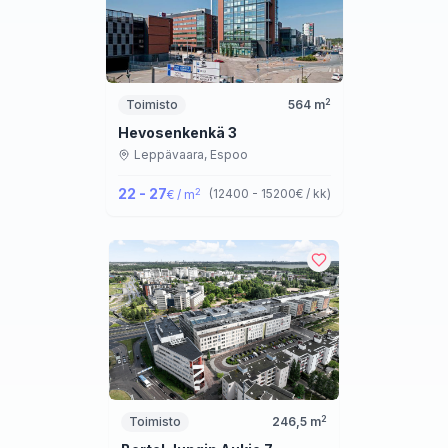
2
Toimisto
564
m
Hevosenkenkä 3
Leppävaara,
Espoo
22 - 27
2
(
12400 - 15200
€ / kk
)
€ / m
2
Toimisto
246,5
m