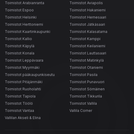
Toimistot Arabianranta
Toimistot Aviapolis
Toimistot Espoo
Toimistot Hakaniemi
Toimistot Helsinki
Toimistot Hernesaari
Toimistot Herttoniemi
Toimistot Jätkäsaari
Toimistot Kaartinkaupunki
Toimistot Kalasatama
Toimistot Kallio
Toimistot Kamppi
Toimistot Käpylä
Toimistot Keilaniemi
Toimistot Konala
Toimistot Lauttasaari
Toimistot Leppävaara
Toimistot Matinkylä
Toimistot Myyrmäki
Toimistot Otaniemi
Toimistot pääkaupunkiseutu
Toimistot Pasila
Toimistot Pitäjänmäki
Toimistot Punavuori
Toimistot Ruoholahti
Toimistot Sörnäinen
Toimistot Tapiola
Toimistot Tikkurila
Toimistot Töölö
Toimistot Vallila
Toimistot Vantaa
Vallila Corner
Vallilan Akseli & Elina