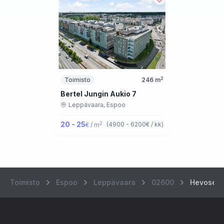
2
Toimisto
246
m
Bertel Jungin Aukio 7
Leppävaara,
Espoo
20 - 25
2
(
4900 - 6200
€ / kk
)
€ / m
Toimisto
Espoo
Leppävaara
02600
Hevosenk