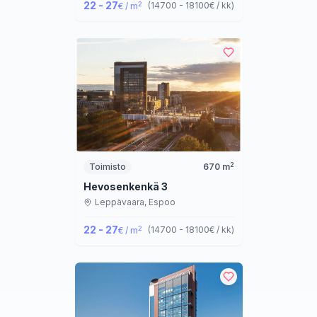
22 - 27
2
(
14700 - 18100
€ / kk
)
€ / m
2
Toimisto
670
m
Hevosenkenkä 3
Leppävaara,
Espoo
22 - 27
2
(
14700 - 18100
€ / kk
)
€ / m