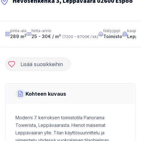
Hevosenkenkä 3, Leppävaara 02600 Espoo
pinta-ala
hinta-arvio
tilatyyppi
kaupun
2
289
m
25 - 30
€ / m²
Toimisto
Leppä
(
7200 - 8700
€ / kk
)
Lisää suosikkeihin
Kohteen kuvaus
Moderni 7. kerroksen toimistotila Panorama
Towerista, Leppävaarasta. Hienot maisemat
Leppävaaran ylle. Tilan käyttösuunnittelu ja
viimeistely yhdessä vuokralaisen tilaohjelman