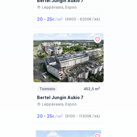
Bertel Jungin Aukio 7
Leppävaara,
Espoo
20 - 25
2
(
4900 - 6200
€ / kk
)
€ / m
2
Toimisto
452,5
m
Bertel Jungin Aukio 7
Leppävaara,
Espoo
20 - 25
2
(
9100 - 11300
€ / kk
)
€ / m