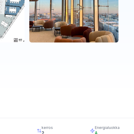
kerros
Energialuokka
2
A