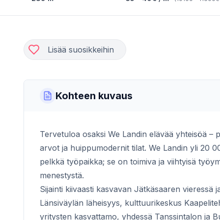
Lisää suosikkeihin
Kohteen kuvaus
Tervetuloa osaksi We Landin elävää yhteisöä – p
arvot ja huippumodernit tilat. We Landin yli 20
pelkkä työpaikka; se on toimiva ja viihtyisä työy
menestystä.
Sijainti kiivaasti kasvavan Jätkäsaaren vieressä
Länsiväylän läheisyys, kulttuurikeskus Kaapelite
yritysten kasvattamo, yhdessä Tanssintalon ja