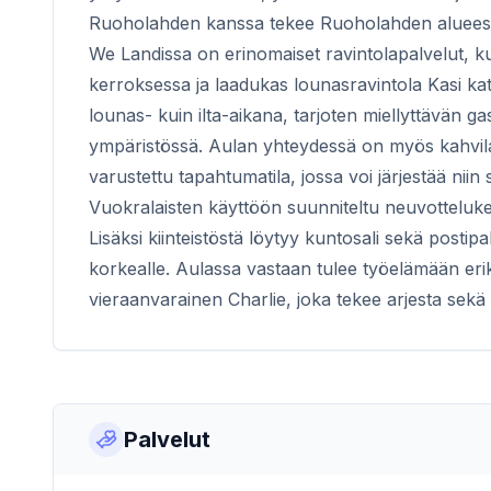
Ruoholahden kanssa tekee Ruoholahden alueest
We Landissa on erinomaiset ravintolapalvelut, k
kerroksessa ja laadukas lounasravintola Kasi ka
lounas- kuin ilta-aikana, tarjoten miellyttävän 
ympäristössä. Aulan yhteydessä on myös kahvila.
varustettu tapahtumatila, jossa voi järjestää niin
Vuokralaisten käyttöön suunniteltu neuvotteluke
Lisäksi kiinteistöstä löytyy kuntosali sekä postip
korkealle. Aulassa vastaan tulee työelämään erik
vieraanvarainen Charlie, joka tekee arjesta sekä
Palvelut