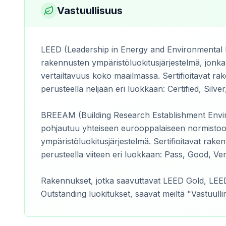
Vastuullisuus
LEED (Leadership in Energy and Environmental D
rakennusten ympäristöluokitusjärjestelmä, jonka
vertailtavuus koko maailmassa. Sertifioitavat rak
perusteella neljään eri luokkaan: Certified, Silver
BREEAM (Building Research Establishment Envi
pohjautuu yhteiseen eurooppalaiseen normistoo
ympäristöluokitusjärjestelmä. Sertifioitavat raken
perusteella viiteen eri luokkaan: Pass, Good, Ve
Rakennukset, jotka saavuttavat LEED Gold, LE
Outstanding luokitukset, saavat meiltä "Vastuull