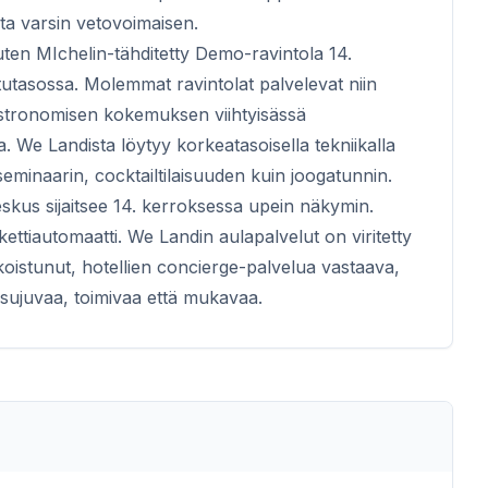
a varsin vetovoimaisen.
uten MIchelin-tähditetty Demo-ravintola 14.
tutasossa. Molemmat ravintolat palvelevat niin
gastronomisen kokemuksen viihtyisässä
 We Landista löytyy korkeatasoisella tekniikalla
 seminaarin, cocktailtilaisuuden kuin joogatunnin.
skus sijaitsee 14. kerroksessa upein näkymin.
akettiautomaatti. We Landin aulapalvelut on viritetty
oistunut, hotellien concierge-palvelua vastaava,
 sujuvaa, toimivaa että mukavaa.