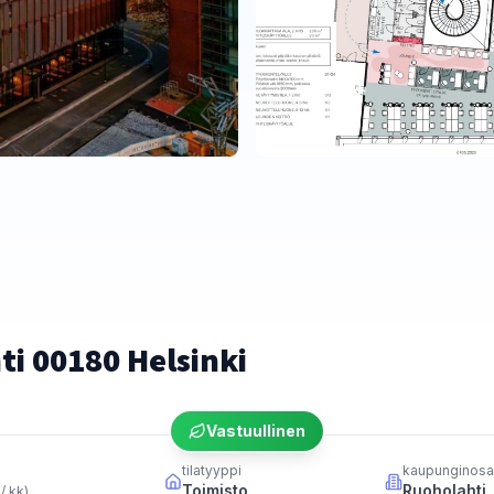
i 00180 Helsinki
Vastuullinen
tilatyyppi
kaupunginosa
Toimisto
Ruoholahti
 / kk
)