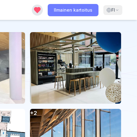
Ilmainen kartoitus
FI
+
2