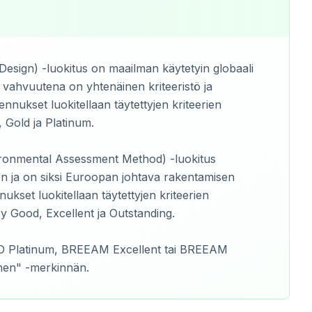
esign) -luokitus on maailman käytetyin globaali
 vahvuutena on yhtenäinen kriteeristö ja
ennukset luokitellaan täytettyjen kriteerien
, Gold ja Platinum.
ronmental Assessment Method) -luokitus
n ja on siksi Euroopan johtava rakentamisen
nukset luokitellaan täytettyjen kriteerien
ry Good, Excellent ja Outstanding.
ED Platinum, BREEAM Excellent tai BREEAM
inen" -merkinnän.