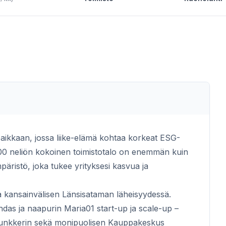
aikkaan, jossa liike-elämä kohtaa korkeat ESG-
 000 neliön kokoinen toimistotalo on enemmän kuin
mpäristö, joka tukee yrityksesi kasvua ja
 ja kansainvälisen Länsisataman läheisyydessä.
hdas ja naapurin Maria01 start-up ja scale-up –
 Bunkkerin sekä monipuolisen Kauppakeskus