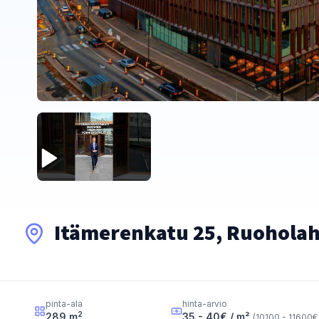
Itämerenkatu 25, Ruoholaht
pinta-ala
hinta-arvio
2
289
m
35 - 40
€ / m²
(
10100 - 11600
€