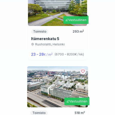
Vastuullinen
2
Toimisto
293
m
Itämerenkatu 5
Ruoholahti,
Helsinki
23 - 28
2
(
6700 - 8200
€ / kk
)
€ / m
Vastuullinen
2
Toimisto
518
m