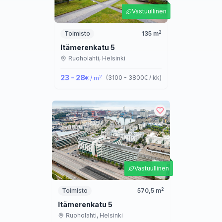
Vastuullinen
2
Toimisto
135
m
Itämerenkatu 5
Ruoholahti,
Helsinki
23 - 28
2
(
3100 - 3800
€ / kk
)
€ / m
Vastuullinen
2
Toimisto
570,5
m
Itämerenkatu 5
Ruoholahti,
Helsinki