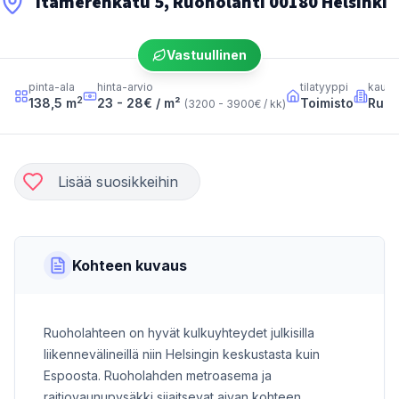
Itämerenkatu 5, Ruoholahti 00180 Helsinki
Vastuullinen
pinta-ala
hinta-arvio
tilatyyppi
kaupu
2
138,5
m
23 - 28
€ / m²
Toimisto
Ruoh
(
3200 - 3900
€ / kk
)
Lisää suosikkeihin
Kohteen kuvaus
Ruoholahteen on hyvät kulkuyhteydet julkisilla
liikennevälineillä niin Helsingin keskustasta kuin
Espoosta. Ruoholahden metroasema ja
raitiovaunupysäkki sijaitsevat aivan kohteen