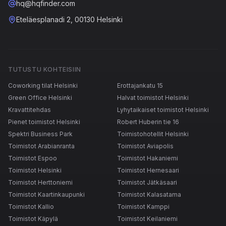
hq@hqfinder.com
Eteläesplanadi 2, 00130 Helsinki
TUTUSTU KOHTEISIIN
Coworking tilat Helsinki
Erottajankatu 15
Green Office Helsinki
Halvat toimistot Helsinki
Kravattitehdas
Lyhytaikaiset toimistot Helsinki
Pienet toimistot Helsinki
Robert Huberin tie 16
Spektri Business Park
Toimistohotellit Helsinki
Toimistot Arabianranta
Toimistot Aviapolis
Toimistot Espoo
Toimistot Hakaniemi
Toimistot Helsinki
Toimistot Hernesaari
Toimistot Herttoniemi
Toimistot Jätkäsaari
Toimistot Kaartinkaupunki
Toimistot Kalasatama
Toimistot Kallio
Toimistot Kamppi
Toimistot Käpylä
Toimistot Keilaniemi