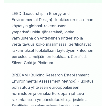
LEED (Leadership in Energy and
Environmental Design) -luokitus on maailman
käytetyin globaali rakennusten
ympäristöluokitusjärjestelmä, jonka
vahvuutena on yhtenäinen kriteeristö ja
vertailtavuus koko maailmassa. Sertifioitavat
rakennukset luokitellaan täytettyjen kriteerien
perusteella neljään eri luokkaan: Certified,
Silver, Gold ja Platinum.
BREEAM (Building Research Establishment
Environmental Assessment Method) -luokitus
pohjautuu yhteiseen eurooppalaiseen
normistoon ja on siksi Euroopan johtava
rakentamisen ympäristöluokitusjärjestelmä.
Sertifioitavat rakennukset luokitellaan