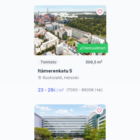
Vastuullinen
2
Toimisto
306,5
m
Itämerenkatu 5
Ruoholahti,
Helsinki
23 - 28
2
(
7000 - 8600
€ / kk
)
€ / m