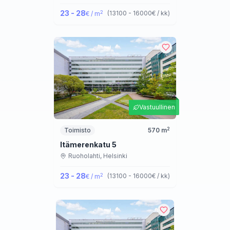
23 - 28
2
(
13100 - 16000
€ / kk
)
€ / m
Vastuullinen
2
Toimisto
570
m
Itämerenkatu 5
Ruoholahti,
Helsinki
23 - 28
2
(
13100 - 16000
€ / kk
)
€ / m