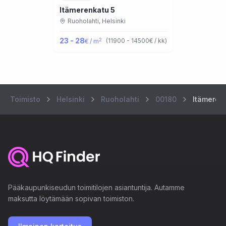
Itämerenkatu 5
Ruoholahti,
Helsinki
23 - 28
2
(
11900 - 14500
€ / kk
)
€ / m
Toimisto
Helsinki
Ruoholahti
00180
Itämeren
Pääkaupunkiseudun toimitilojen asiantuntija. Autamme
maksutta löytämään sopivan toimiston.