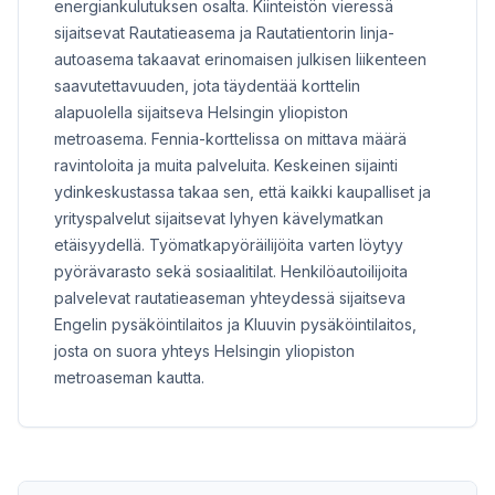
energiankulutuksen osalta. Kiinteistön vieressä
sijaitsevat Rautatieasema ja Rautatientorin linja-
autoasema takaavat erinomaisen julkisen liikenteen
saavutettavuuden, jota täydentää korttelin
alapuolella sijaitseva Helsingin yliopiston
metroasema. Fennia-korttelissa on mittava määrä
ravintoloita ja muita palveluita. Keskeinen sijainti
ydinkeskustassa takaa sen, että kaikki kaupalliset ja
yrityspalvelut sijaitsevat lyhyen kävelymatkan
etäisyydellä. Työmatkapyöräilijöita varten löytyy
pyörävarasto sekä sosiaalitilat. Henkilöautoilijoita
palvelevat rautatieaseman yhteydessä sijaitseva
Engelin pysäköintilaitos ja Kluuvin pysäköintilaitos,
josta on suora yhteys Helsingin yliopiston
metroaseman kautta.