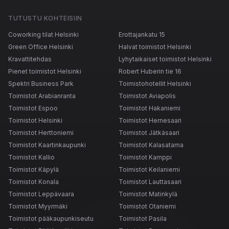
TUTUSTU KOHTEISIIN
Coworking tilat Helsinki
Erottajankatu 15
Green Office Helsinki
Halvat toimistot Helsinki
Kravattitehdas
Lyhytaikaiset toimistot Helsinki
Pienet toimistot Helsinki
Robert Huberin tie 16
Spektri Business Park
Toimistohotellit Helsinki
Toimistot Arabianranta
Toimistot Aviapolis
Toimistot Espoo
Toimistot Hakaniemi
Toimistot Helsinki
Toimistot Hernesaari
Toimistot Herttoniemi
Toimistot Jätkäsaari
Toimistot Kaartinkaupunki
Toimistot Kalasatama
Toimistot Kallio
Toimistot Kamppi
Toimistot Käpylä
Toimistot Keilaniemi
Toimistot Konala
Toimistot Lauttasaari
Toimistot Leppävaara
Toimistot Matinkylä
Toimistot Myyrmäki
Toimistot Otaniemi
Toimistot pääkaupunkiseutu
Toimistot Pasila