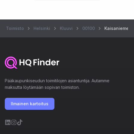
Toimisto
Helsinki
Kluuvi
00100
Kaisaniemenk
Pääkaupunkiseudun toimitilojen asiantuntija. Autamme
maksutta löytämään sopivan toimiston.
Ilmainen kartoitus