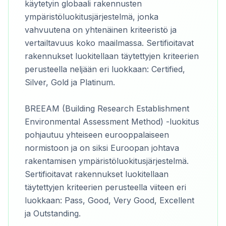
käytetyin globaali rakennusten
ympäristöluokitusjärjestelmä, jonka
vahvuutena on yhtenäinen kriteeristö ja
vertailtavuus koko maailmassa. Sertifioitavat
rakennukset luokitellaan täytettyjen kriteerien
perusteella neljään eri luokkaan: Certified,
Silver, Gold ja Platinum.
BREEAM (Building Research Establishment
Environmental Assessment Method) -luokitus
pohjautuu yhteiseen eurooppalaiseen
normistoon ja on siksi Euroopan johtava
rakentamisen ympäristöluokitusjärjestelmä.
Sertifioitavat rakennukset luokitellaan
täytettyjen kriteerien perusteella viiteen eri
luokkaan: Pass, Good, Very Good, Excellent
ja Outstanding.