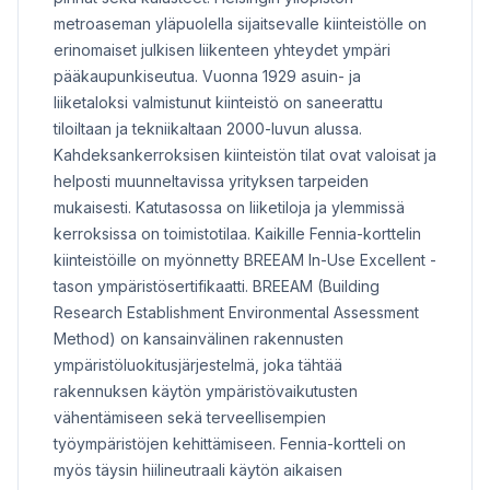
metroaseman yläpuolella sijaitsevalle kiinteistölle on
erinomaiset julkisen liikenteen yhteydet ympäri
pääkaupunkiseutua. Vuonna 1929 asuin- ja
liiketaloksi valmistunut kiinteistö on saneerattu
tiloiltaan ja tekniikaltaan 2000-luvun alussa.
Kahdeksankerroksisen kiinteistön tilat ovat valoisat ja
helposti muunneltavissa yrityksen tarpeiden
mukaisesti. Katutasossa on liiketiloja ja ylemmissä
kerroksissa on toimistotilaa. Kaikille Fennia-korttelin
kiinteistöille on myönnetty BREEAM In-Use Excellent -
tason ympäristösertifikaatti. BREEAM (Building
Research Establishment Environmental Assessment
Method) on kansainvälinen rakennusten
ympäristöluokitusjärjestelmä, joka tähtää
rakennuksen käytön ympäristövaikutusten
vähentämiseen sekä terveellisempien
työympäristöjen kehittämiseen. Fennia-kortteli on
myös täysin hiilineutraali käytön aikaisen