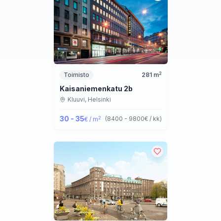
2
Toimisto
281
m
Kaisaniemenkatu 2b
Kluuvi,
Helsinki
30 - 35
2
(
8400 - 9800
€ / kk
)
€ / m