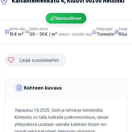
Kaisaniemenkatu 4, Kluuvi 00100 Helsinki
Vastuullinen
pinta-ala
hinta-arvio
tilatyyppi
kaupun
2
154
m
30 - 35
€ / m²
Toimisto
Kluuvi
(
4600 - 5400
€ / kk
)
Lisää suosikkeihin
Kohteen kuvaus
Vapautuu 1.9.2025; Siisti ja tehokas toimistotila.
Kiinteistö on tällä hetkellä putkiremontissa, tämän
yhteydessä uusitaan samalla kaikkien tilojen wc-
pinnat sekä kalusteet. Helsingin yliopiston