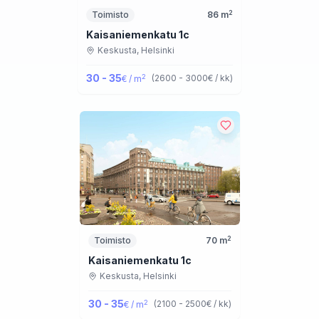
2
Toimisto
86
m
Kaisaniemenkatu 1c
Keskusta,
Helsinki
30 - 35
2
(
2600 - 3000
€ / kk
)
€ / m
2
Toimisto
70
m
Kaisaniemenkatu 1c
Keskusta,
Helsinki
30 - 35
2
(
2100 - 2500
€ / kk
)
€ / m