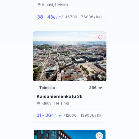
Kluuvi,
Helsinki
38 - 43
2
(
6700 - 7600
€ / kk
)
€ / m
2
Toimisto
386
m
Kaisaniemenkatu 2b
Kluuvi,
Helsinki
31 - 36
2
(
12000 - 13900
€ / kk
)
€ / m