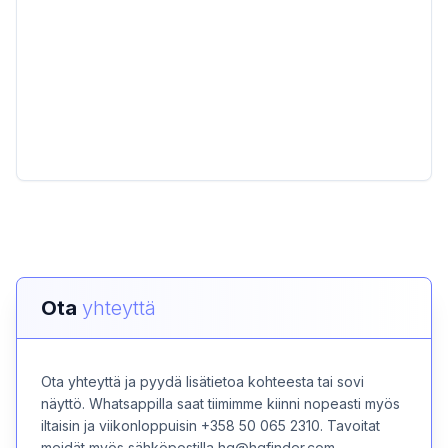
Ota
yhteyttä
Ota yhteyttä ja pyydä lisätietoa kohteesta tai sovi
näyttö. Whatsappilla saat tiimimme kiinni nopeasti myös
iltaisin ja viikonloppuisin +358 50 065 2310. Tavoitat
meidät myös sähköpostilla hq@hqfinder.com.