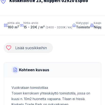
Koskelontie 23, Niipperi 02920 Espoo
pinta-ala
hinta-arvio
tilatyyppi
kaupun
2
160
m
15 - 20
€ / m²
Toimisto
Niippe
(
2400 - 3200
€ / kk
)
Lisää suosikkeihin
Kohteen kuvaus
Vuokrataan toimistotilaa
Toisen kerroksen yhteiskäyttö toimistotila, jossa on
kuusi n. 10m2 huonetta vapaana. Tilaan ei hissiä.
Koskelo Trade Park on nykyaikainen