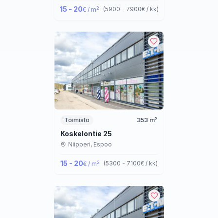
15 - 20
2
(
5900 - 7900
€ / kk
)
€ / m
2
Toimisto
353
m
Koskelontie 25
Niipperi,
Espoo
15 - 20
2
(
5300 - 7100
€ / kk
)
€ / m