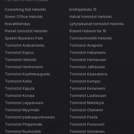
Coworking tilat Helsinki
Erottajankatu 15
Green Office Helsinki
Halvat toimistot Helsinki
Kravattitehdas
Lyhytaikaiset toimistot Helsinki
Pienet toimistot Helsinki
Robert Huberin tie 16
Spektri Business Park
Toimistohotellit Helsinki
Toimistot Arabianranta
Toimistot Aviapolis
Toimistot Espoo
Toimistot Hakaniemi
Toimistot Helsinki
Toimistot Hernesaari
Toimistot Herttoniemi
Toimistot Jätkäsaari
Toimistot Kaartinkaupunki
Toimistot Kalasatama
Toimistot Kallio
Toimistot Kamppi
Toimistot Käpylä
Toimistot Keilaniemi
Toimistot Konala
Toimistot Lauttasaari
Toimistot Leppävaara
Toimistot Matinkylä
Toimistot Myyrmäki
Toimistot Otaniemi
Toimistot pääkaupunkiseutu
Toimistot Pasila
Toimistot Pitäjänmäki
Toimistot Punavuori
Toimistot Ruoholahti
Toimistot Sörnäinen