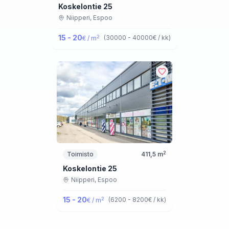
Koskelontie 25
Niipperi,
Espoo
15 - 20
2
(
30000 - 40000
€ / kk
)
€ / m
2
Toimisto
411,5
m
Koskelontie 25
Niipperi,
Espoo
15 - 20
2
(
6200 - 8200
€ / kk
)
€ / m