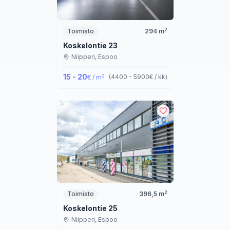
2
Toimisto
294
m
Koskelontie 23
Niipperi,
Espoo
15 - 20
2
(
4400 - 5900
€ / kk
)
€ / m
2
Toimisto
396,5
m
Koskelontie 25
Niipperi,
Espoo