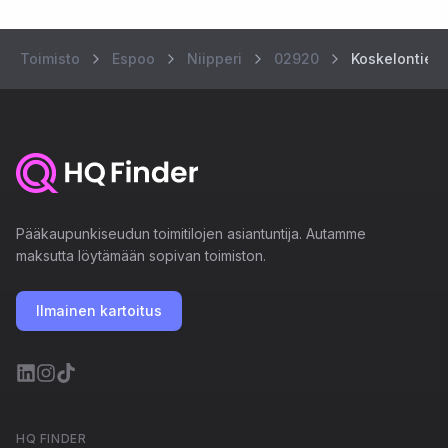
Toimisto
Espoo
Niipperi
02920
Koskelontie 2
Pääkaupunkiseudun toimitilojen asiantuntija. Autamme
maksutta löytämään sopivan toimiston.
Ilmainen kartoitus
HQ FINDER