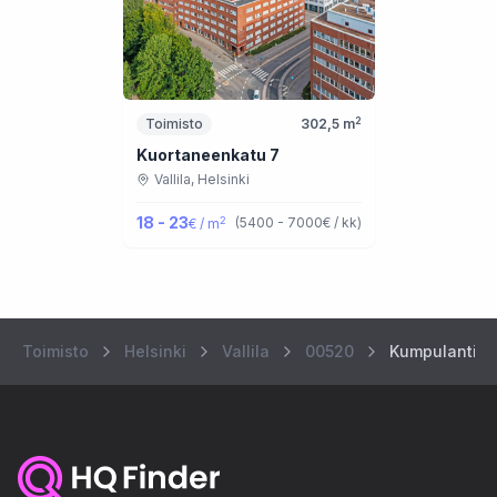
2
Toimisto
302,5
m
Kuortaneenkatu 7
Vallila,
Helsinki
18 - 23
2
(
5400 - 7000
€ / kk
)
€ / m
Toimisto
Helsinki
Vallila
00520
Kumpulantie 