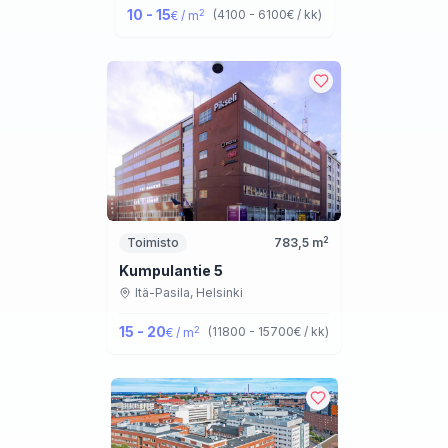
10 - 15
2
(
4100 - 6100
€ / kk
)
€ / m
2
Toimisto
783,5
m
Kumpulantie 5
Itä-Pasila,
Helsinki
15 - 20
2
(
11800 - 15700
€ / kk
)
€ / m