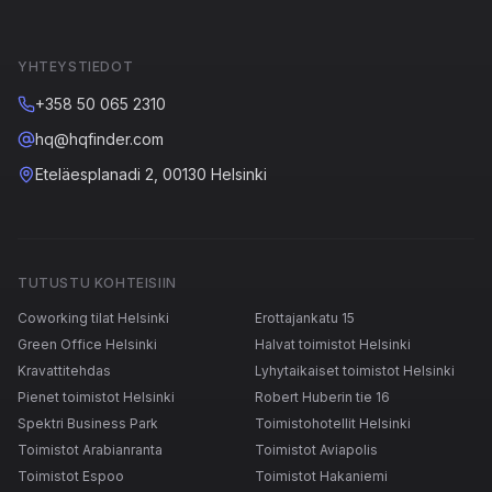
YHTEYSTIEDOT
+358 50 065 2310
hq@hqfinder.com
Eteläesplanadi 2, 00130 Helsinki
TUTUSTU KOHTEISIIN
Coworking tilat Helsinki
Erottajankatu 15
Green Office Helsinki
Halvat toimistot Helsinki
Kravattitehdas
Lyhytaikaiset toimistot Helsinki
Pienet toimistot Helsinki
Robert Huberin tie 16
Spektri Business Park
Toimistohotellit Helsinki
Toimistot Arabianranta
Toimistot Aviapolis
Toimistot Espoo
Toimistot Hakaniemi