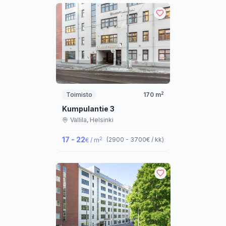
2
Toimisto
170
m
Kumpulantie 3
Vallila,
Helsinki
17 - 22
2
(
2900 - 3700
€ / kk
)
€ / m