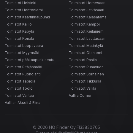
Toimistot Helsinki
Toimistot Hernesaari
Toimistot Herttoniemi
Toimistot Jätkäsaari
Toimistot Kaartinkaupunki
Toimistot Kalasatama
Toimistot Kallio
Toimistot Kamppi
Toimistot Käpylä
Toimistot Keilaniemi
Toimistot Konala
Toimistot Lauttasaari
Toimistot Leppävaara
Toimistot Matinkylä
Toimistot Myyrmäki
Toimistot Otaniemi
Toimistot pääkaupunkiseutu
Toimistot Pasila
Toimistot Pitäjänmäki
Toimistot Punavuori
Toimistot Ruoholahti
Toimistot Sörnäinen
Toimistot Tapiola
Toimistot Tikkurila
Toimistot Töölö
Toimistot Vallila
Toimistot Vantaa
Vallila Corner
Vallilan Akseli & Elina
©
2026
HQ Finder Oy
·
FI33830705