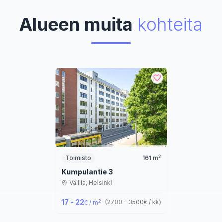
Alueen muita
kohteita
2
Toimisto
161
m
Kumpulantie 3
Vallila,
Helsinki
17 - 22
2
(
2700 - 3500
€ / kk
)
€ / m