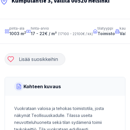
Kumpulantie 3, Vallila 00520 Helsinki
pinta-ala
hinta-arvio
tilatyyppi
kaupu
2
1003
m
17 - 22
€ / m²
Toimisto
Valli
(
17100 - 22100
€ / kk
)
Lisää suosikkeihin
Kohteen kuvaus
Vuokrataan valoisa ja tehokas toimistotila, josta
näkymät Teollisuuskadulle. Tilassa useita
neuvotteluhuoneita sekä tilan sydämenä toimii
taukokeittiö. Tila vuokrataan edullisesti