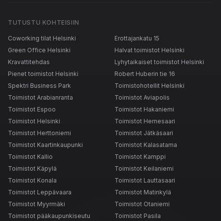
TUTUSTU KOHTEISIIN
Coworking tilat Helsinki
Erottajankatu 15
Green Office Helsinki
Halvat toimistot Helsinki
Kravattitehdas
Lyhytaikaiset toimistot Helsinki
Pienet toimistot Helsinki
Robert Huberin tie 16
Spektri Business Park
Toimistohotellit Helsinki
Toimistot Arabianranta
Toimistot Aviapolis
Toimistot Espoo
Toimistot Hakaniemi
Toimistot Helsinki
Toimistot Hernesaari
Toimistot Herttoniemi
Toimistot Jätkäsaari
Toimistot Kaartinkaupunki
Toimistot Kalasatama
Toimistot Kallio
Toimistot Kamppi
Toimistot Käpylä
Toimistot Keilaniemi
Toimistot Konala
Toimistot Lauttasaari
Toimistot Leppävaara
Toimistot Matinkylä
Toimistot Myyrmäki
Toimistot Otaniemi
Toimistot pääkaupunkiseutu
Toimistot Pasila