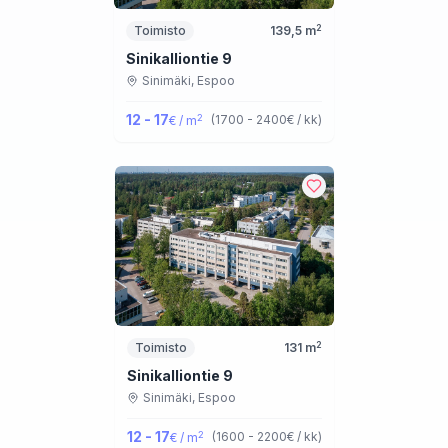
2
Toimisto
139,5
m
Sinikalliontie 9
Sinimäki,
Espoo
12 - 17
2
(
1700 - 2400
€ / kk
)
€ / m
2
Toimisto
131
m
Sinikalliontie 9
Sinimäki,
Espoo
12 - 17
2
(
1600 - 2200
€ / kk
)
€ / m