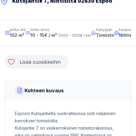
Kutojantie 7, Nihtisilta 02630 Espoo
pinta-ala
hinta-arvio
tilatyyppi
kaupungi
2
102
m
10 - 15
€ / m²
Toimisto
Nihtisil
(
1000 - 1500
€ / kk
)
Lisää suosikkeihin
Kohteen kuvaus
Espoon Kutojantieltä vuokrattavissa siisti neljännen
kerroksen toimistotila.
Kutojantie 7 on viisikerroksinen toimistorakennus,
joka on valmistunut vuonna 1991. Kiinteistössä on