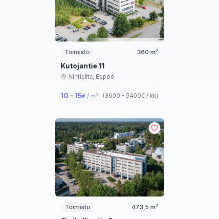
2
Toimisto
360
m
Kutojantie 11
Nihtisilta,
Espoo
10 - 15
2
(
3600 - 5400
€ / kk
)
€ / m
2
Toimisto
473,5
m