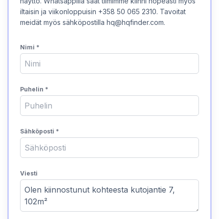
näyttö. Whatsappilla saat tiimimme kiinni nopeasti myös
iltaisin ja viikonloppuisin +358 50 065 2310. Tavoitat
meidät myös sähköpostilla hq@hqfinder.com.
Nimi
*
Puhelin
*
Sähköposti
*
Viesti