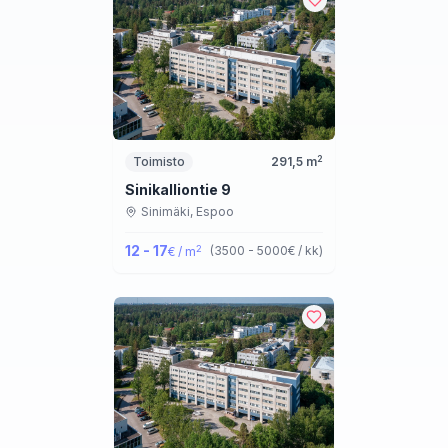
2
Toimisto
291,5
m
Sinikalliontie 9
Sinimäki,
Espoo
12 - 17
2
(
3500 - 5000
€ / kk
)
€ / m