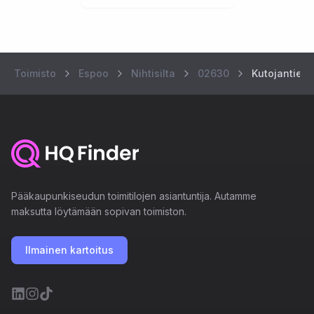
Toimisto
Espoo
Nihtisilta
02630
Kutojantie 7
Pääkaupunkiseudun toimitilojen asiantuntija. Autamme
maksutta löytämään sopivan toimiston.
Ilmainen kartoitus