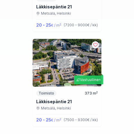
Läkkisepäntie 21
Metsälä,
Helsinki
20 - 25
2
(
7200 - 9000
€ / kk
)
€ / m
Vastuullinen
2
Toimisto
373
m
Läkkisepäntie 21
Metsälä,
Helsinki
20 - 25
2
(
7500 - 9300
€ / kk
)
€ / m