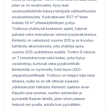
joten se on muuttovalmis. Kysy lisää
sisustusarkkitehdin kanssa tehdyistä vaihtoehtoisista
sisustusteemoista. Vuokrattavaan 1027 m² tilaan
lisätään 59 m² yhteiskäyttötilojen jyvitys.
Triottossa yhdistyvät keskeinen sijainti, kätevät
palvelut sekä rentouttavan vehreä työpäiväkokemus.
Kiinteistö on valmistunut vuonna 2012 ja se koostuu
kahdesta rakennuksesta, joita yhdistää upea,
vuonna 2025 uudistettava aulatila. Triotton B-talossa
on 7 toimistokerrosta sekä kellari, josta löytyy
varastotiloja, kuntosali sekä pysäköintihalli.
Kiinteistölle on myönnetty Gold-tason LEED-
ympäristösertifikaatti. Triottoon on helppo tulla mistä
tahansa, mutta se on silti riittävän kaukana
ydinkeskustan hälinästä. Kiinteistö sijaitsee aivan
Käpylän juna-aseman, suurten autoteiden ja
pyöräreitti Baanan lähellä, joten sinne pääsee
helposti niin junalla, autolla kuin pyörälläkin.