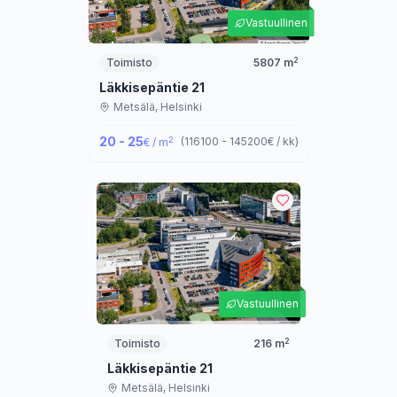
Vastuullinen
2
Toimisto
5807
m
Läkkisepäntie 21
Metsälä,
Helsinki
20 - 25
2
(
116100 - 145200
€ / kk
)
€ / m
Vastuullinen
2
Toimisto
216
m
Läkkisepäntie 21
Metsälä,
Helsinki