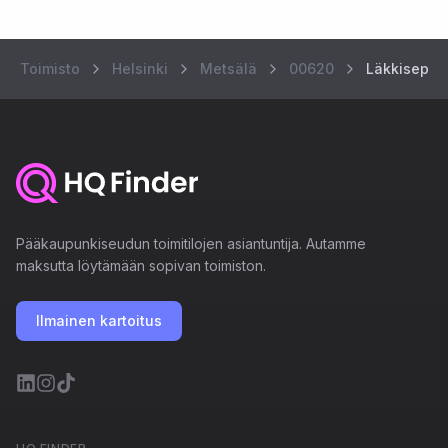
Toimisto
Helsinki
Metsälä
00620
Läkkisepänt
Pääkaupunkiseudun toimitilojen asiantuntija. Autamme
maksutta löytämään sopivan toimiston.
Ilmainen kartoitus