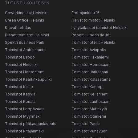
TUTUSTU KOHTEISIIN
Coworking tilat Helsinki
Erottajankatu 15
Green Office Helsinki
Halvat toimistot Helsinki
Kravattitehdas
Lyhytaikaiset toimistot Helsinki
Pienet toimistot Helsinki
Robert Huberin tie 16
Spektri Business Park
Toimistohotellit Helsinki
Toimistot Arabianranta
Toimistot Aviapolis
Toimistot Espoo
Toimistot Hakaniemi
Toimistot Helsinki
Toimistot Hernesaari
Toimistot Herttoniemi
Toimistot Jätkäsaari
Toimistot Kaartinkaupunki
Toimistot Kalasatama
Toimistot Kallio
Toimistot Kamppi
Toimistot Käpylä
Toimistot Keilaniemi
Toimistot Konala
Toimistot Lauttasaari
Toimistot Leppävaara
Toimistot Matinkylä
Toimistot Myyrmäki
Toimistot Otaniemi
Toimistot pääkaupunkiseutu
Toimistot Pasila
Toimistot Pitäjänmäki
Toimistot Punavuori