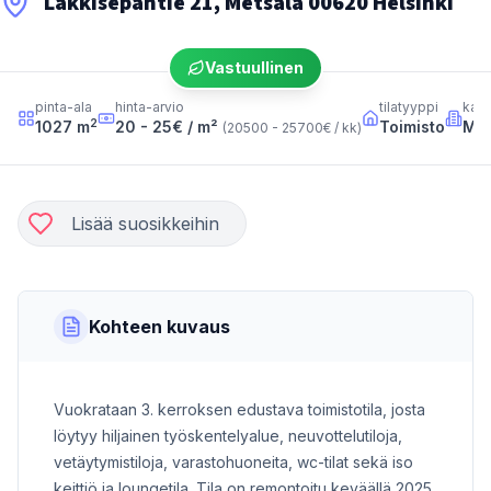
Läkkisepäntie 21, Metsälä 00620 Helsinki
Vastuullinen
pinta-ala
hinta-arvio
tilatyyppi
kau
2
1027
m
20 - 25
€ / m²
Toimisto
Met
(
20500 - 25700
€ / kk
)
Lisää suosikkeihin
Kohteen kuvaus
Vuokrataan 3. kerroksen edustava toimistotila, josta
löytyy hiljainen työskentelyalue, neuvottelutiloja,
vetäytymistiloja, varastohuoneita, wc-tilat sekä iso
keittiö ja loungetila. Tila on remontoitu keväällä 2025,