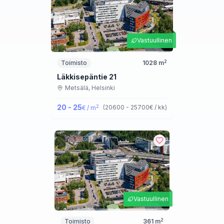
Vastuullinen
2
Toimisto
1028
m
Läkkisepäntie 21
Metsälä,
Helsinki
20 - 25
2
(
20600 - 25700
€ / kk
)
€ / m
Vastuullinen
2
Toimisto
361
m