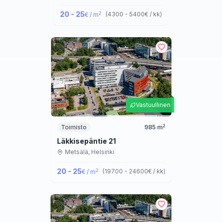
20 - 25
2
(
4300 - 5400
€ / kk
)
€ / m
Vastuullinen
2
Toimisto
985
m
Läkkisepäntie 21
Metsälä,
Helsinki
20 - 25
2
(
19700 - 24600
€ / kk
)
€ / m