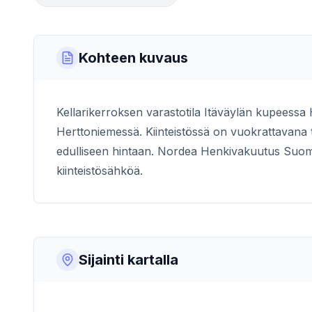
Kohteen kuvaus
Kellarikerroksen varastotila Itäväylän kupeessa H
Herttoniemessä. Kiinteistössä on vuokrattavana to
edulliseen hintaan. Nordea Henkivakuutus Suomi
kiinteistösähköä.
Sijainti kartalla