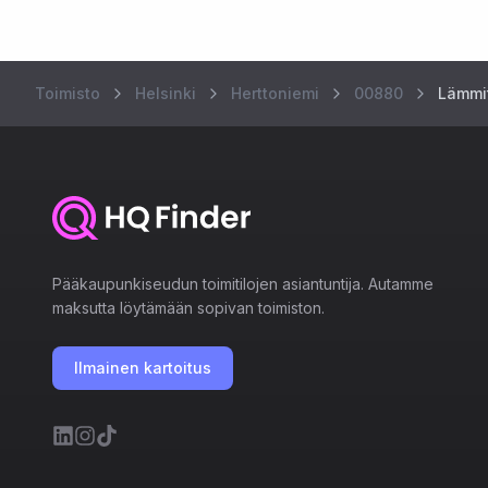
Toimisto
Helsinki
Herttoniemi
00880
Lämmit
Pääkaupunkiseudun toimitilojen asiantuntija. Autamme
maksutta löytämään sopivan toimiston.
Ilmainen kartoitus