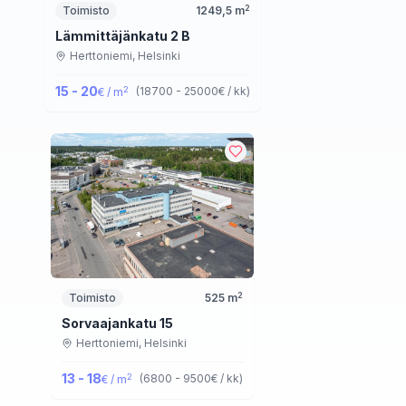
2
Toimisto
1249,5
m
Lämmittäjänkatu 2 B
Herttoniemi,
Helsinki
15 - 20
2
(
18700 - 25000
€ / kk
)
€ / m
2
Toimisto
525
m
Sorvaajankatu 15
Herttoniemi,
Helsinki
13 - 18
2
(
6800 - 9500
€ / kk
)
€ / m