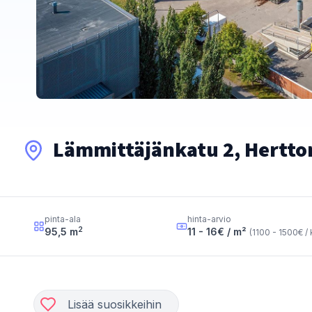
Lämmittäjänkatu 2, Hertton
pinta-ala
hinta-arvio
2
95,5
m
11 - 16
€ / m²
(
1100 - 1500
€ /
Lisää suosikkeihin