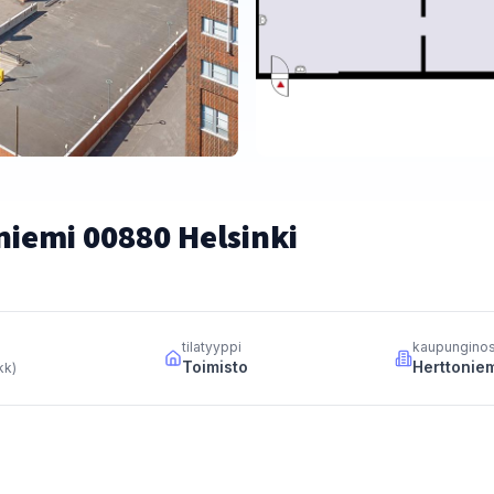
iemi 00880 Helsinki
tilatyyppi
kaupungino
Toimisto
Herttonie
 kk
)