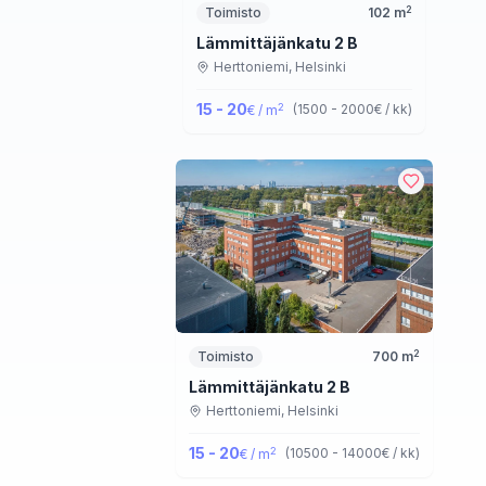
2
Toimisto
102
m
Lämmittäjänkatu 2 B
Herttoniemi,
Helsinki
15 - 20
2
(
1500 - 2000
€ / kk
)
€ / m
2
Toimisto
700
m
Lämmittäjänkatu 2 B
Herttoniemi,
Helsinki
15 - 20
2
(
10500 - 14000
€ / kk
)
€ / m