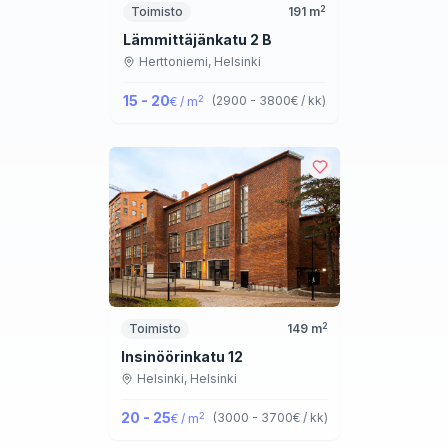
2
Toimisto
191
m
Lämmittäjänkatu 2 B
Herttoniemi,
Helsinki
15 - 20
2
(
2900 - 3800
€ / kk
)
€ / m
2
Toimisto
149
m
Insinöörinkatu 12
Helsinki,
Helsinki
20 - 25
2
(
3000 - 3700
€ / kk
)
€ / m