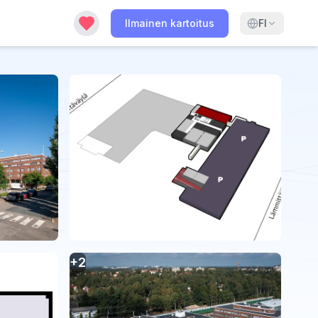
Ilmainen kartoitus
FI
+
2