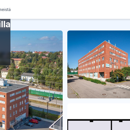
meistä
lla