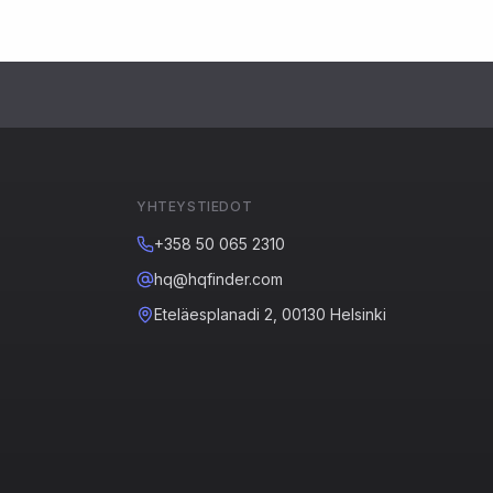
YHTEYSTIEDOT
+358 50 065 2310
hq@hqfinder.com
Eteläesplanadi 2, 00130 Helsinki