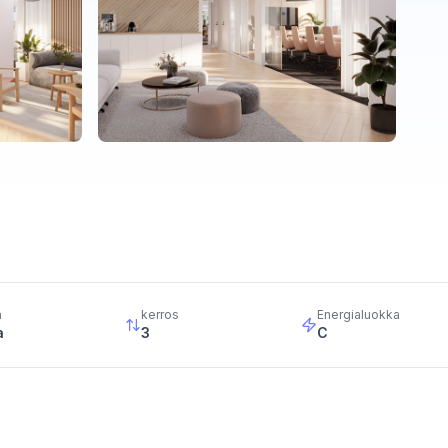
a
kerros
Energialuokka
a
3
C