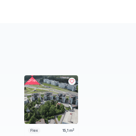
Flex
2
Flex
15,1
m