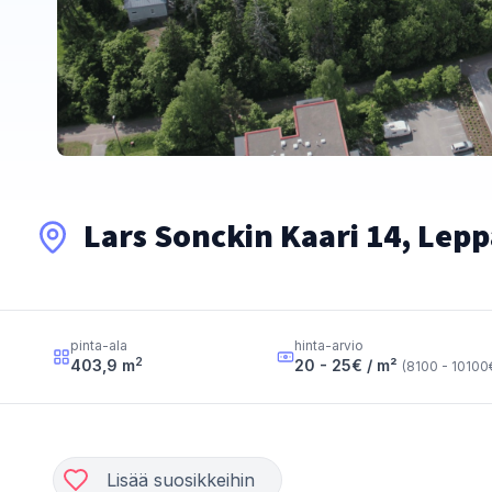
Lars Sonckin Kaari 14, Lep
pinta-ala
hinta-arvio
2
403,9
m
20 - 25
€ / m²
(
8100 - 10100
Lisää suosikkeihin