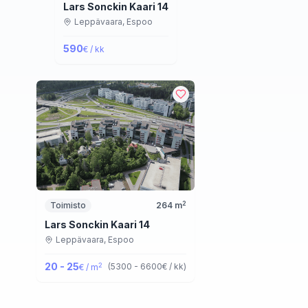
Lars Sonckin Kaari 14
Leppävaara,
Espoo
590
€ / kk
2
Toimisto
264
m
Lars Sonckin Kaari 14
Leppävaara,
Espoo
20 - 25
2
(
5300 - 6600
€ / kk
)
€ / m