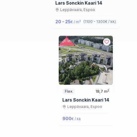
Lars Sonckin Kaari 14
Leppävaara,
Espoo
20 - 25
2
(
1100 - 1300
€ / kk
)
€ / m
Flex
2
Flex
18,7
m
Lars Sonckin Kaari 14
Leppävaara,
Espoo
900
€ / kk