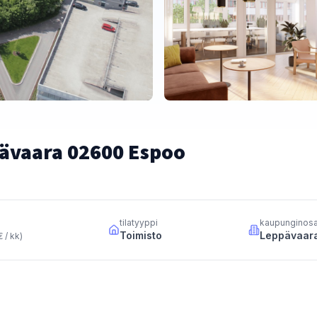
pävaara 02600 Espoo
tilatyyppi
kaupunginos
Toimisto
Leppävaar
€ / kk
)