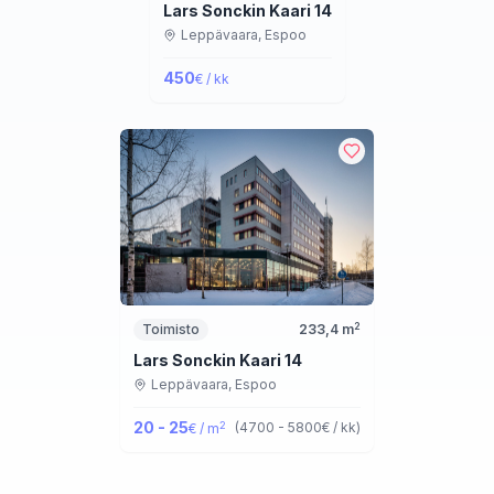
Lars Sonckin Kaari 14
Leppävaara,
Espoo
450
€ / kk
2
Toimisto
233,4
m
Lars Sonckin Kaari 14
Leppävaara,
Espoo
20 - 25
2
(
4700 - 5800
€ / kk
)
€ / m