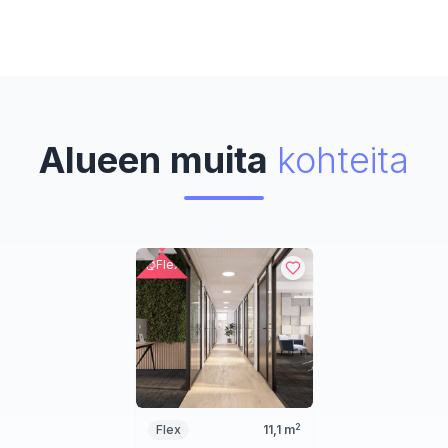
Alueen muita
kohteita
Flex
2
Flex
11,1
m