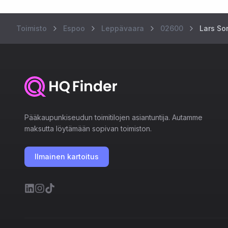
Toimisto
Espoo
Leppävaara
02600
Lars So
Pääkaupunkiseudun toimitilojen asiantuntija. Autamme
maksutta löytämään sopivan toimiston.
Ilmainen kartoitus