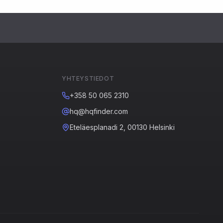
YHTEYSTIEDOT
+358 50 065 2310
hq@hqfinder.com
Eteläesplanadi 2, 00130 Helsinki