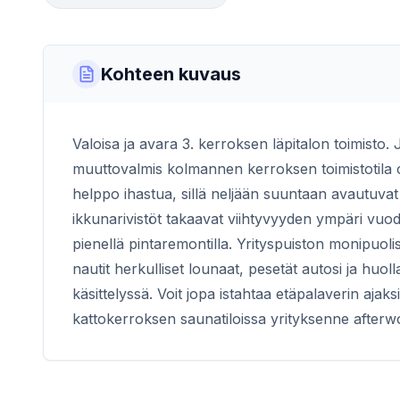
Kohteen kuvaus
Valoisa ja avara 3. kerroksen läpitalon toimisto.
muuttovalmis kolmannen kerroksen toimistotila 
helppo ihastua, sillä neljään suuntaan avautuvat
ikkunarivistöt takaavat viihtyvyyden ympäri vuode
pienellä pintaremontilla. Yrityspuiston monipuoli
nautit herkulliset lounaat, pesetät autosi ja huoll
käsittelyssä. Voit jopa istahtaa etäpalaverin aj
kattokerroksen saunatiloissa yrityksenne afterwo