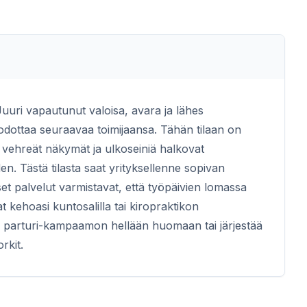
 Juuri vapautunut valoisa, avara ja lähes
odottaa seuraavaa toimijaansa. Tähän tilaan on
 vehreät näkymät ja ulkoseiniä halkovat
n. Tästä tilasta saat yrityksellenne sopivan
set palvelut varmistavat, että työpäivien lomassa
at kehoasi kuntosalilla tai kiropraktikon
aksi parturi-kampaamon hellään huomaan tai järjestää
rkit.