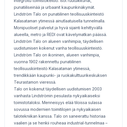
integroitu toimistokeittiö. Isot ruutuikkunat,
punatiiliseinää ja urbaanit kaupunkinäkymät.
Lindström Talo on punatiilinen teollisuuskiinteistö
Kalasataman ytimessä ainutlaatuisella tunnelmalla.
Monipuoliset palvelut ja hyvä sijainti kehittyvällä
alueella, metro ja REDI ovat kävelymatkan päässä.
Lindström Talo on alueen vanhimpia, täydellisen
uudistumisen kokenut vanha teollisuuskiinteistö.
Lindström Talo on ikoninen, alueen vanhimpia,
vuonna 1902 rakennettu punatiilinen
teollisuuskiinteistö Kalasataman ytimessä,
trendikkään kaupunki- ja ruokakulttuurikeskuksen
Teurastamon vieressä.
Talo on kokenut täydellisen uudistumisen 2003
vanhasta Lindströmin pesulasta nykyaikaiseksi
toimistotaloksi. Menneisyys elää tiloissa sulassa
sovussa modernien toimitilojen ja nykyaikaisen
talotekniikan kanssa. Talo on saneerattu historiaa
vaalien ja se henkii rouheaa industrial-tunnelmaa –