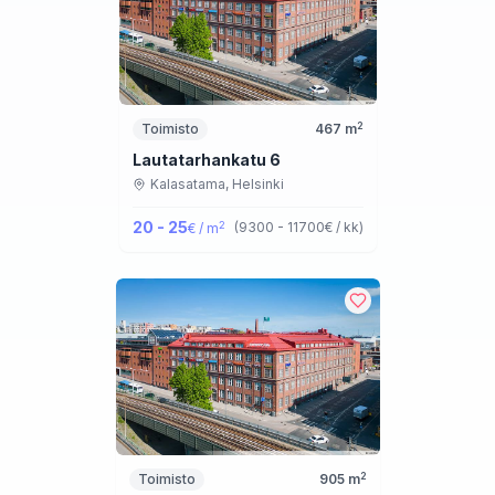
2
Toimisto
467
m
Lautatarhankatu 6
Kalasatama,
Helsinki
20 - 25
2
(
9300 - 11700
€ / kk
)
€ / m
2
Toimisto
905
m