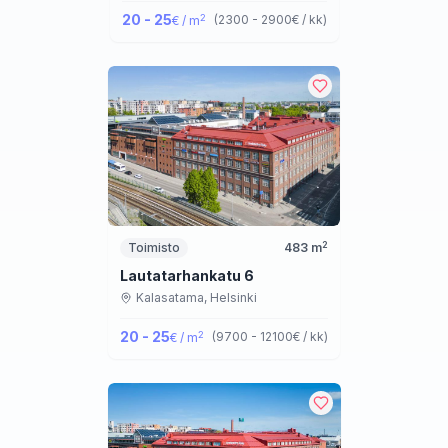
20 - 25
2
(
2300 - 2900
€ / kk
)
€ / m
2
Toimisto
483
m
Lautatarhankatu 6
Kalasatama,
Helsinki
20 - 25
2
(
9700 - 12100
€ / kk
)
€ / m