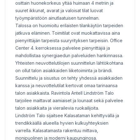
osittain huonekorkeus yltää huimaan 4 metriin ja
suuret ikkunat, avarat ja valoisat tilat luovat
työympäristöön ainutlaatuisen tunnelman.
Talossa on huomioitu erilaisten tilankäytön tarpeiden
jatkuva eläminen. Toimitilat ovat muokattavissa aina
pienyrittäjän tarpeista suuryrityksen tarpeisiin. Office
Center 4. kerroksessa palvelee pienyrittäjiä ja
mahdollistaa synergiaedun palveluiden hankinnassa.
Yhteisten neuvottelutilojen suunnittelun lähtökohtana
on ollut talon asiakkaiden liiketoiminta ja brändi.
Suunnittelu ja sisustus on tehty yhdessä asiakkaiden
kanssa ja neuvottelutilat kertovat omaa tarinaansa
talon asiakkaista. Ravintola Antell Lindström Talo
tarjoilee maittavat aamiaiset ja lounaat sekä palvelee
talon asiakkaita ja vierailevia ruokailijoita.
Lindström Talo sijaitsee Kalasataman kehittyvällä ja
trendikkäällä alueella hyvien kulkuyhteyksien
varrella. Kalasatamasta rakentuu mittava,
monipuolinen ja moderni kaupunginosa.