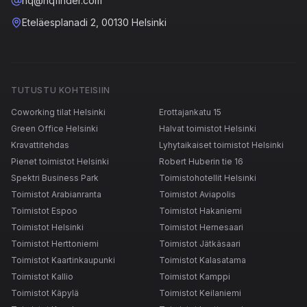
hq@hqfinder.com
Eteläesplanadi 2, 00130 Helsinki
TUTUSTU KOHTEISIIN
Coworking tilat Helsinki
Erottajankatu 15
Green Office Helsinki
Halvat toimistot Helsinki
Kravattitehdas
Lyhytaikaiset toimistot Helsinki
Pienet toimistot Helsinki
Robert Huberin tie 16
Spektri Business Park
Toimistohotellit Helsinki
Toimistot Arabianranta
Toimistot Aviapolis
Toimistot Espoo
Toimistot Hakaniemi
Toimistot Helsinki
Toimistot Hernesaari
Toimistot Herttoniemi
Toimistot Jätkäsaari
Toimistot Kaartinkaupunki
Toimistot Kalasatama
Toimistot Kallio
Toimistot Kamppi
Toimistot Käpylä
Toimistot Keilaniemi