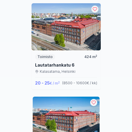
2
Toimisto
424
m
Lautatarhankatu 6
Kalasatama,
Helsinki
20 - 25
2
(
8500 - 10600
€ / kk
)
€ / m