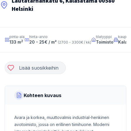
Lautatarhankatu 6, Kalasatama 00580
Helsinki
pinta-ala
hinta-arvio
tilatyyppi
kaupun
2
133
m
20 - 25
€ / m²
Toimisto
Kalas
(
2700 - 3300
€ / kk
)
Lisää suosikkeihin
Kohteen kuvaus
Avara ja korkea, muuttovalmis industrial-henkinen
avotoimisto, jossa on erillinen tiimihuone. Moderni