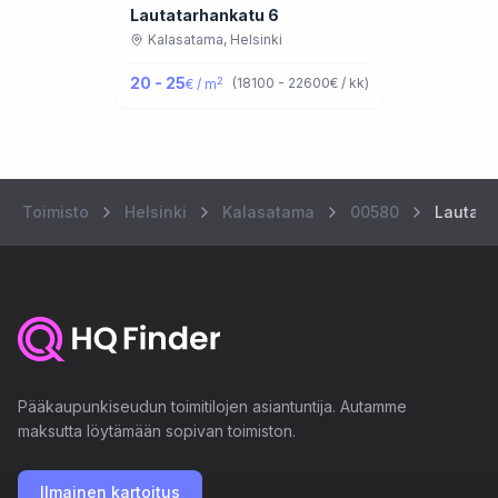
Lautatarhankatu 6
Kalasatama,
Helsinki
20 - 25
2
(
18100 - 22600
€ / kk
)
€ / m
Toimisto
Helsinki
Kalasatama
00580
Lautata
Pääkaupunkiseudun toimitilojen asiantuntija. Autamme
maksutta löytämään sopivan toimiston.
Ilmainen kartoitus