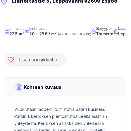
Linnoitustie 3, Leppävaara 02600 Espoo
pinta-ala
hinta-arvio
tilatyyppi
kaupun
2
236
m
20 - 25
€ / m²
Toimisto
Leppä
(
4700 - 5900
€ / kk
)
Lisää suosikkeihin
Kohteen kuvaus
Vuokrataan moderni toimistotila Säteri Business
Parkin 1. kerroksen pientoimistoalueelta aulatilan
yhteydestä. Kerroksen asiakkaiden yhteisessä
käytössä on keittiö, lounge ja wc-tilat. Ilmoitettu