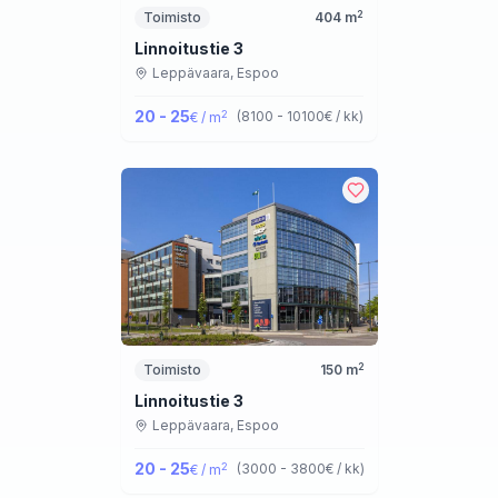
2
Toimisto
404
m
Linnoitustie 3
Leppävaara,
Espoo
20 - 25
2
(
8100 - 10100
€ / kk
)
€ / m
2
Toimisto
150
m
Linnoitustie 3
Leppävaara,
Espoo
20 - 25
2
(
3000 - 3800
€ / kk
)
€ / m