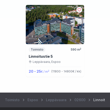
2
Toimisto
590
m
Linnoitustie 5
Leppävaara,
Espoo
20 - 25
2
(
11800 - 14800
€ / kk
)
€ / m
Toimisto
Espoo
Leppävaara
02600
Linnoitus