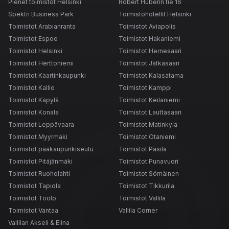
Pienet toimistot Helsinki
Robert Huberin tie 16
Spektri Business Park
Toimistohotellit Helsinki
Toimistot Arabianranta
Toimistot Aviapolis
Toimistot Espoo
Toimistot Hakaniemi
Toimistot Helsinki
Toimistot Hernesaari
Toimistot Herttoniemi
Toimistot Jätkäsaari
Toimistot Kaartinkaupunki
Toimistot Kalasatama
Toimistot Kallio
Toimistot Kamppi
Toimistot Käpylä
Toimistot Keilaniemi
Toimistot Konala
Toimistot Lauttasaari
Toimistot Leppävaara
Toimistot Matinkylä
Toimistot Myyrmäki
Toimistot Otaniemi
Toimistot pääkaupunkiseutu
Toimistot Pasila
Toimistot Pitäjänmäki
Toimistot Punavuori
Toimistot Ruoholahti
Toimistot Sörnäinen
Toimistot Tapiola
Toimistot Tikkurila
Toimistot Töölö
Toimistot Vallila
Toimistot Vantaa
Vallila Corner
Vallilan Akseli & Elina