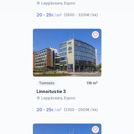
Leppävaara,
Espoo
20 - 25
2
(
2600 - 3200
€ / kk
)
€ / m
2
Toimisto
116
m
Linnoitustie 3
Leppävaara,
Espoo
20 - 25
2
(
2300 - 2900
€ / kk
)
€ / m