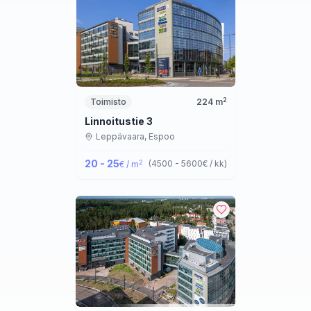
2
Toimisto
224
m
Linnoitustie 3
Leppävaara,
Espoo
20 - 25
2
(
4500 - 5600
€ / kk
)
€ / m