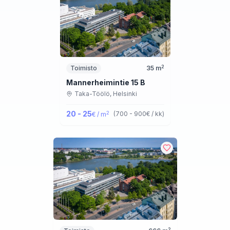
2
Toimisto
35
m
Mannerheimintie 15 B
Taka-Töölö,
Helsinki
20 - 25
2
(
700 - 900
€ / kk
)
€ / m
2