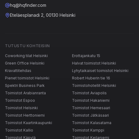
hq@hqfinder.com
Eteläesplanadi 2, 00130 Helsinki
TUTUSTU KOHTEISIIN
Coworking tilat Helsinki
Erottajankatu 15
Green Office Helsinki
Halvat toimistot Helsinki
Kravattitehdas
Lyhytaikaiset toimistot Helsinki
Pienet toimistot Helsinki
Robert Huberin tie 16
Spektri Business Park
Toimistohotellit Helsinki
Toimistot Arabianranta
Toimistot Aviapolis
Toimistot Espoo
Toimistot Hakaniemi
Toimistot Helsinki
Toimistot Hernesaari
Toimistot Herttoniemi
Toimistot Jätkäsaari
Toimistot Kaartinkaupunki
Toimistot Kalasatama
Toimistot Kallio
Toimistot Kamppi
Toimistot Käpylä
Toimistot Keilaniemi