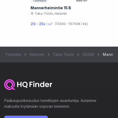
Toimisto
666
m
Mannerheimintie 15 B
Taka-Töölö,
Helsinki
20 - 25
2
(
13300 - 16700
€ / kk
)
€ / m
Toimisto
Helsinki
Taka-Töölö
00260
Mannerh
Pääkaupunkiseudun toimitilojen asiantuntija. Autamme
maksutta löytämään sopivan toimiston.