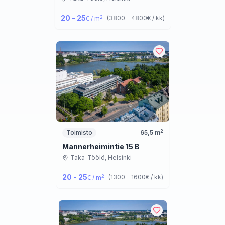
20 - 25
2
(
3800 - 4800
€ / kk
)
€ / m
2
Toimisto
65,5
m
Mannerheimintie 15 B
Taka-Töölö,
Helsinki
20 - 25
2
(
1300 - 1600
€ / kk
)
€ / m