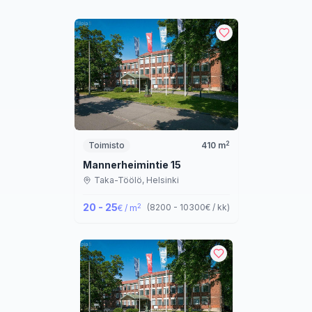
2
Toimisto
410
m
Mannerheimintie 15
Taka-Töölö,
Helsinki
20 - 25
2
(
8200 - 10300
€ / kk
)
€ / m