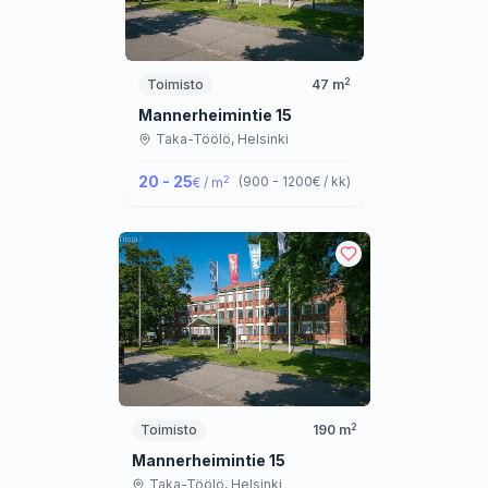
2
Toimisto
47
m
Mannerheimintie 15
Taka-Töölö,
Helsinki
20 - 25
2
(
900 - 1200
€ / kk
)
€ / m
2
Toimisto
190
m
Mannerheimintie 15
Taka-Töölö,
Helsinki