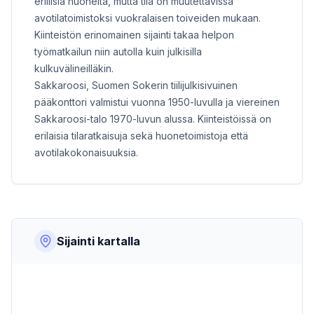
erillisiä huoneita, mutta tila on muutettavissa
avotilatoimistoksi vuokralaisen toiveiden mukaan.
Kiinteistön erinomainen sijainti takaa helpon
työmatkailun niin autolla kuin julkisilla
kulkuvälineilläkin.
Sakkaroosi, Suomen Sokerin tiilijulkisivuinen
pääkonttori valmistui vuonna 1950-luvulla ja viereinen
Sakkaroosi-talo 1970-luvun alussa. Kiinteistöissä on
erilaisia tilaratkaisuja sekä huonetoimistoja että
avotilakokonaisuuksia.
Sijainti kartalla