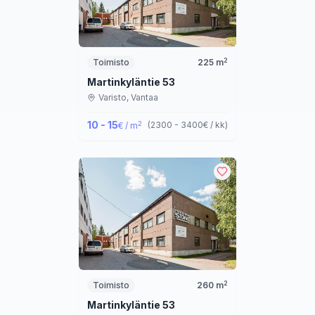
2
Toimisto
225
m
Martinkyläntie 53
Varisto,
Vantaa
10 - 15
2
(
2300 - 3400
€ / kk
)
€ / m
2
Toimisto
260
m
Martinkyläntie 53