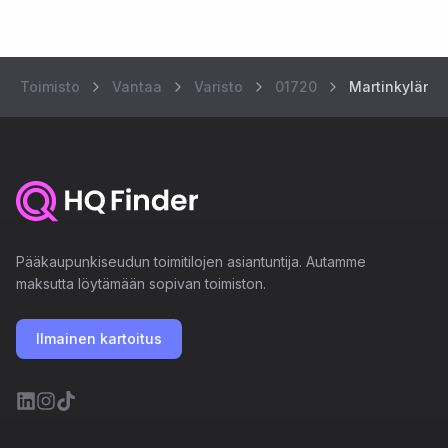
Toimisto
Vantaa
Varisto
01720
Martinkylänti
Pääkaupunkiseudun toimitilojen asiantuntija. Autamme
maksutta löytämään sopivan toimiston.
Ilmainen kartoitus