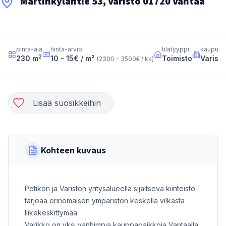
Martinkyläntie 53, Varisto 01720 Vantaa
pinta-ala
hinta-arvio
tilatyyppi
kaupung
2
230
m
10 - 15
€ / m²
Toimisto
Varisto
(
2300 - 3500
€ / kk
)
Lisää suosikkeihin
Kohteen kuvaus
Petikon ja Variston yritysalueella sijaitseva kiinteistö
tarjoaa erinomaisen ympäristön keskellä vilkasta
liikekeskittymää.
Varikko on yksi vanhimpia kauppapaikkoja Vantaalla.