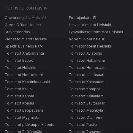
TUTUSTU KOHTEISIIN
Coworking tilat Helsinki
Erottajankatu 15
Green Office Helsinki
Halvat toimistot Helsinki
Kravattitehdas
Lyhytaikaiset toimistot Helsinki
Pienet toimistot Helsinki
Robert Huberin tie 16
Spektri Business Park
Toimistohotellit Helsinki
Toimistot Arabianranta
Toimistot Aviapolis
Toimistot Espoo
Toimistot Hakaniemi
Toimistot Helsinki
Toimistot Hernesaari
Toimistot Herttoniemi
Toimistot Jätkäsaari
Toimistot Kaartinkaupunki
Toimistot Kalasatama
Toimistot Kallio
Toimistot Kamppi
Toimistot Käpylä
Toimistot Keilaniemi
Toimistot Konala
Toimistot Lauttasaari
Toimistot Leppävaara
Toimistot Matinkylä
Toimistot Myyrmäki
Toimistot Otaniemi
Toimistot pääkaupunkiseutu
Toimistot Pasila
Toimistot Pitäjänmäki
Toimistot Punavuori