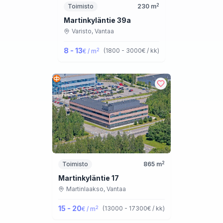
2
Toimisto
230
m
Martinkyläntie 39a
Varisto,
Vantaa
8 - 13
2
(
1800 - 3000
€ / kk
)
€ / m
2
Toimisto
865
m
Martinkyläntie 17
Martinlaakso,
Vantaa
15 - 20
2
(
13000 - 17300
€ / kk
)
€ / m