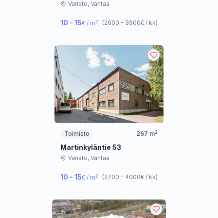
Varisto,
Vantaa
10 - 15
2
(
2600 - 3900
€ / kk
)
€ / m
2
Toimisto
267
m
Martinkyläntie 53
Varisto,
Vantaa
10 - 15
2
(
2700 - 4000
€ / kk
)
€ / m