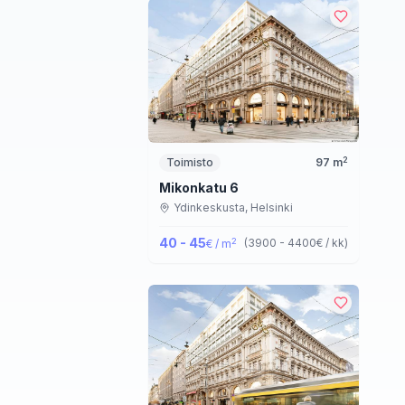
2
Toimisto
97
m
Mikonkatu 6
Ydinkeskusta,
Helsinki
40 - 45
2
(
3900 - 4400
€ / kk
)
€ / m