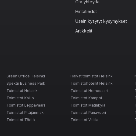
Ota yhteyttä
Hintatiedot
Usein kysytyt kysymykset
Artikkelit
Green Office Helsinki
Halvat toimistot Helsinki
Spektri Business Park
Toimistohotellit Helsinki
Toimistot Helsinki
Toimistot Hernesaari
Toimistot Kallio
Toimistot Kamppi
Toimistot Leppävaara
Toimistot Matinkylä
Toimistot Pitäjänmäki
Toimistot Punavuori
Toimistot Töölö
Toimistot Vallila