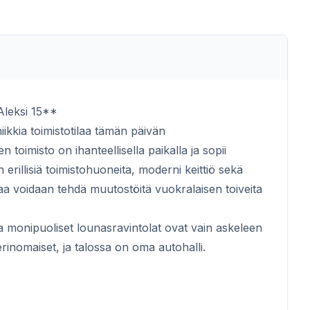
 Aleksi 15**
iikkia toimistotilaa tämän päivän
 toimisto on ihanteellisella paikalla ja sopii
n erillisiä toimistohuoneita, moderni keittiö sekä
laa voidaan tehdä muutostöitä vuokralaisen toiveita
 ja monipuoliset lounasravintolat ovat vain askeleen
erinomaiset, ja talossa on oma autohalli.