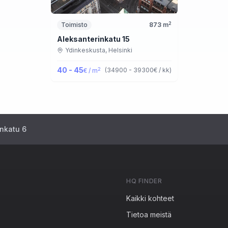
2
Toimisto
873
m
Aleksanterinkatu 15
Ydinkeskusta,
Helsinki
40 - 45
2
(
34900 - 39300
€ / kk
)
€ / m
nkatu 6
HQ FINDER
Kaikki kohteet
Tietoa meistä