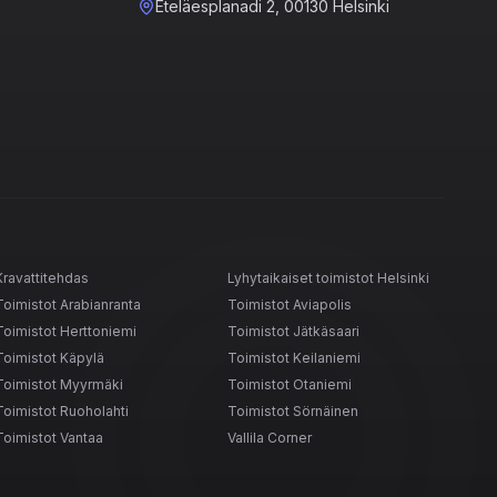
Eteläesplanadi 2, 00130 Helsinki
Kravattitehdas
Lyhytaikaiset toimistot Helsinki
Toimistot Arabianranta
Toimistot Aviapolis
Toimistot Herttoniemi
Toimistot Jätkäsaari
Toimistot Käpylä
Toimistot Keilaniemi
Toimistot Myyrmäki
Toimistot Otaniemi
Toimistot Ruoholahti
Toimistot Sörnäinen
Toimistot Vantaa
Vallila Corner