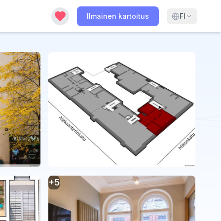
Ilmainen kartoitus
FI
+
5