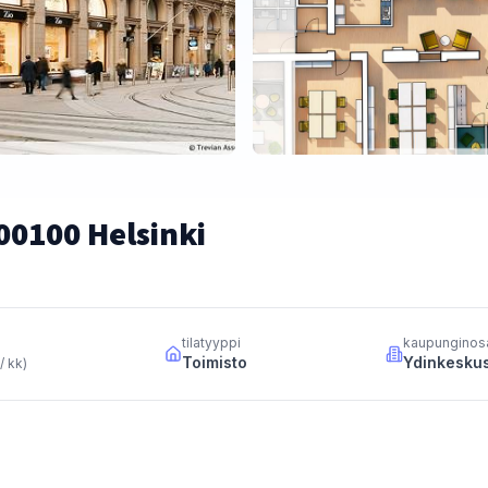
00100 Helsinki
tilatyyppi
kaupunginos
Toimisto
Ydinkesku
/ kk
)