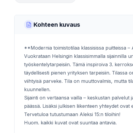
Kohteen kuvaus
**Modernia toimistotilaa klassisissa puitteissa –
Vuokrataan Helsingin klassisimmalla sijainnilla un
työskentelytarpeisiin. Tämä inspiroiva 3. kerroksen
täydellisesti pienen yrityksen tarpeisiin. Tilassa o
viihtyisä parveke. Tila on muuttovalmis, mutta ti
kuunnellen.
Sijainti on vertaansa vailla – keskustan palvelut
päässä. Lisäksi julkisen liikenteen yhteydet ovat 
Tervetuloa tutustumaan Aleksi 15:n tiloihin!
Huom. kaikki kuvat ovat suuntaa antavia.