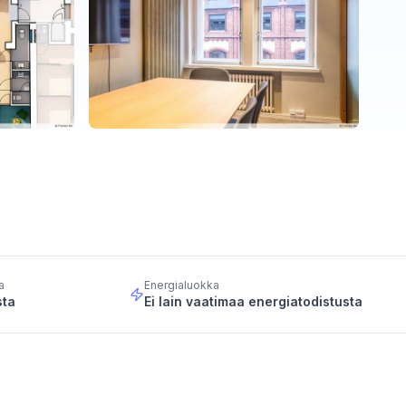
a
Energialuokka
sta
Ei lain vaatimaa energiatodistusta