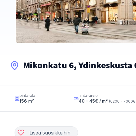
Mikonkatu 6, Ydinkeskusta 
pinta-ala
hinta-arvio
2
156
m
40 - 45
€ / m²
(
6200 - 7000
€ 
Lisää suosikkeihin