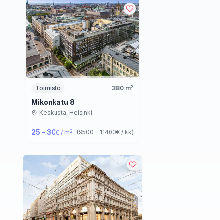
2
Toimisto
380
m
Mikonkatu 8
Keskusta,
Helsinki
25 - 30
2
(
9500 - 11400
€ / kk
)
€ / m