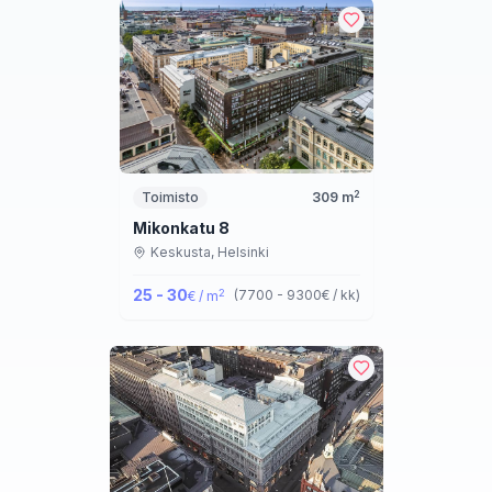
2
Toimisto
309
m
Mikonkatu 8
Keskusta,
Helsinki
25 - 30
2
(
7700 - 9300
€ / kk
)
€ / m