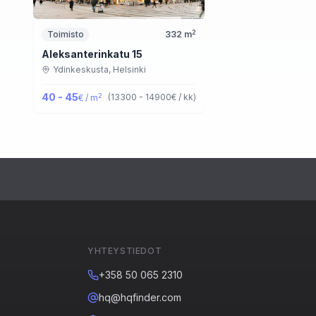
2
Toimisto
332
m
Aleksanterinkatu 15
Ydinkeskusta,
Helsinki
40 - 45
2
(
13300 - 14900
€ / kk
)
€ / m
YHTEYSTIEDOT
+358 50 065 2310
hq@hqfinder.com