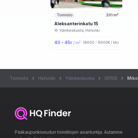
2
Toimisto
201
m
Aleksanterinkatu 15
Ydinkeskusta,
Helsinki
40 - 45
2
(
8000 - 9000
€ / kk
)
€ / m
Toimisto
Helsinki
Ydinkeskusta
00100
Miko
Pääkaupunkiseudun toimitilojen asiantuntija. Autamme