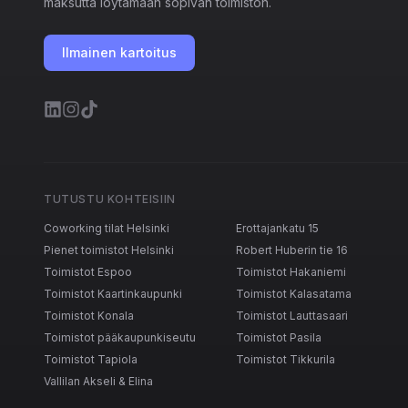
maksutta löytämään sopivan toimiston.
Ilmainen kartoitus
TUTUSTU KOHTEISIIN
Coworking tilat Helsinki
Erottajankatu 15
Pienet toimistot Helsinki
Robert Huberin tie 16
Toimistot Espoo
Toimistot Hakaniemi
Toimistot Kaartinkaupunki
Toimistot Kalasatama
Toimistot Konala
Toimistot Lauttasaari
Toimistot pääkaupunkiseutu
Toimistot Pasila
Toimistot Tapiola
Toimistot Tikkurila
Vallilan Akseli & Elina