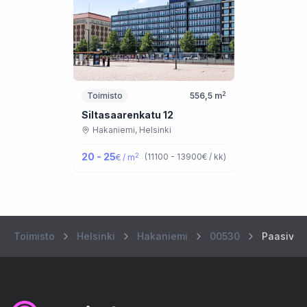
2
Toimisto
556,5
m
Siltasaarenkatu 12
Hakaniemi,
Helsinki
20 - 25
2
(
11100 - 13900
€ / kk
)
€ / m
Toimisto
Helsinki
Hakaniemi
00530
Paasivuo