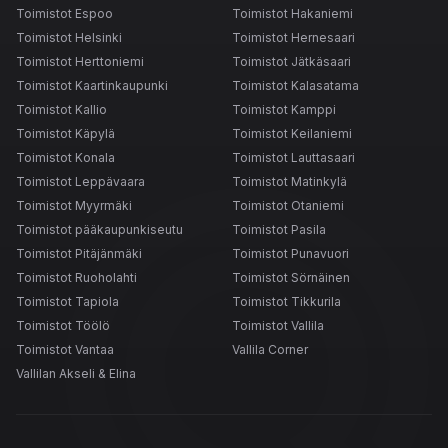
Toimistot Espoo
Toimistot Hakaniemi
Toimistot Helsinki
Toimistot Hernesaari
Toimistot Herttoniemi
Toimistot Jätkäsaari
Toimistot Kaartinkaupunki
Toimistot Kalasatama
Toimistot Kallio
Toimistot Kamppi
Toimistot Käpylä
Toimistot Keilaniemi
Toimistot Konala
Toimistot Lauttasaari
Toimistot Leppävaara
Toimistot Matinkylä
Toimistot Myyrmäki
Toimistot Otaniemi
Toimistot pääkaupunkiseutu
Toimistot Pasila
Toimistot Pitäjänmäki
Toimistot Punavuori
Toimistot Ruoholahti
Toimistot Sörnäinen
Toimistot Tapiola
Toimistot Tikkurila
Toimistot Töölö
Toimistot Vallila
Toimistot Vantaa
Vallila Corner
Vallilan Akseli & Elina