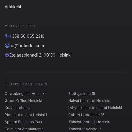
Artikkelit
YHTEYSTIEDOT
+358 50 065 2310
hq@hqfinder.com
Eteläesplanadi 2, 00130 Helsinki
TUTUSTU KOHTEISIIN
Coworking tilat Helsinki
Erottajankatu 15
Green Office Helsinki
Halvat toimistot Helsinki
Kravattitehdas
Lyhytaikaiset toimistot Helsinki
Pienet toimistot Helsinki
Robert Huberin tie 16
Spektri Business Park
Toimistohotellit Helsinki
Toimistot Arabianranta
Toimistot Aviapolis