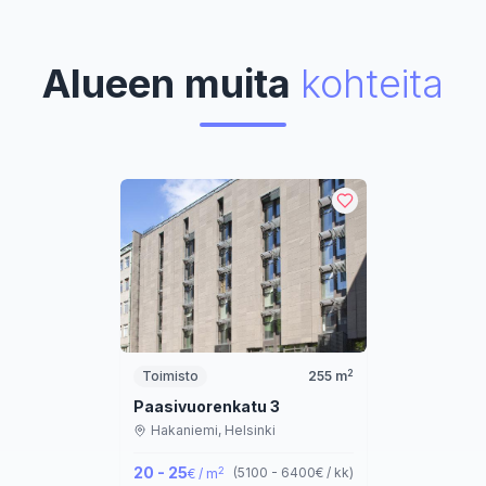
Alueen muita
kohteita
2
Toimisto
255
m
Paasivuorenkatu 3
Hakaniemi,
Helsinki
20 - 25
2
(
5100 - 6400
€ / kk
)
€ / m