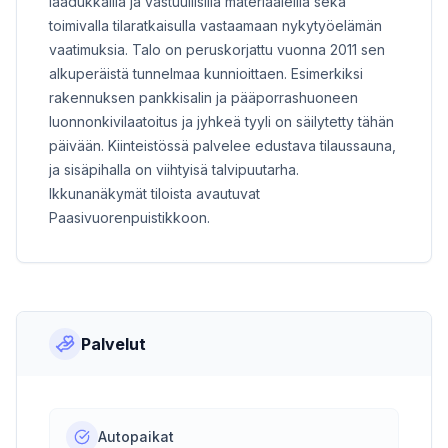
laadukkailla ja vastuullisilla materiaaleilla sekä
toimivalla tilaratkaisulla vastaamaan nykytyöelämän
vaatimuksia. Talo on peruskorjattu vuonna 2011 sen
alkuperäistä tunnelmaa kunnioittaen. Esimerkiksi
rakennuksen pankkisalin ja pääporrashuoneen
luonnonkivilaatoitus ja jyhkeä tyyli on säilytetty tähän
päivään. Kiinteistössä palvelee edustava tilaussauna,
ja sisäpihalla on viihtyisä talvipuutarha.
Ikkunanäkymät tiloista avautuvat
Paasivuorenpuistikkoon.
Palvelut
Autopaikat