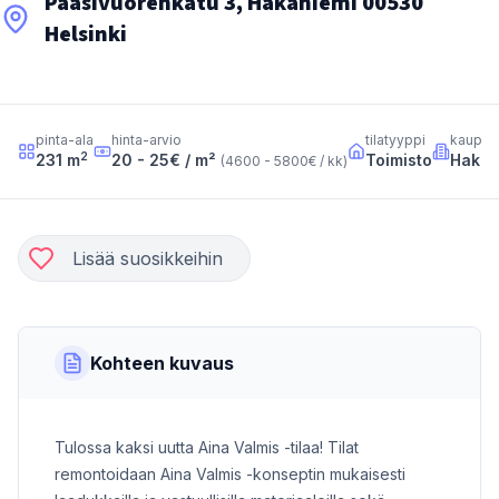
Paasivuorenkatu 3, Hakaniemi 00530
Helsinki
pinta-ala
hinta-arvio
tilatyyppi
kaupun
2
231
m
20 - 25
€ / m²
Toimisto
Hakan
(
4600 - 5800
€ / kk
)
Lisää suosikkeihin
Kohteen kuvaus
Tulossa kaksi uutta Aina Valmis -tilaa! Tilat
remontoidaan Aina Valmis -konseptin mukaisesti