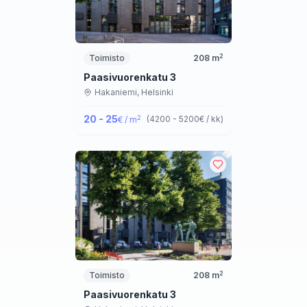
2
Toimisto
208
m
Paasivuorenkatu 3
Hakaniemi,
Helsinki
20 - 25
2
(
4200 - 5200
€ / kk
)
€ / m
2
Toimisto
208
m
Paasivuorenkatu 3