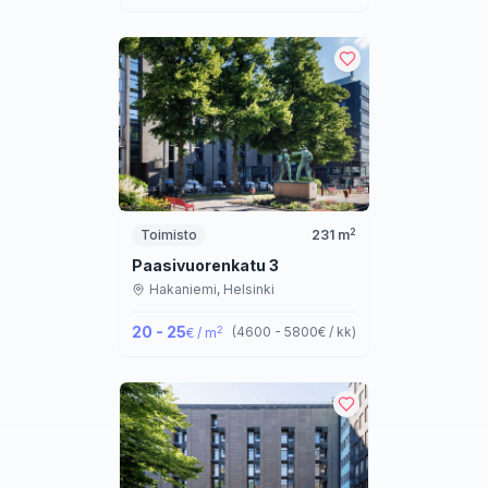
2
Toimisto
231
m
Paasivuorenkatu 3
Hakaniemi,
Helsinki
20 - 25
2
(
4600 - 5800
€ / kk
)
€ / m