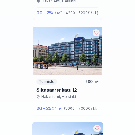
Hakaniemi,
Helsinki
20 - 25
2
(
4200 - 5200
€ / kk
)
€ / m
2
Toimisto
280
m
Siltasaarenkatu 12
Hakaniemi,
Helsinki
20 - 25
2
(
5600 - 7000
€ / kk
)
€ / m