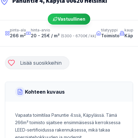
Panuntie 4, Käpylä 00620 Helsinki
Vastuullinen
pinta-ala
hinta-arvio
tilatyyppi
kaupun
2
266
m
20 - 25
€ / m²
Toimisto
Käpyl
(
5300 - 6700
€ / kk
)
Lisää suosikkeihin
Kohteen kuvaus
Vapaata toimitilaa Panuntie 4:ssä, Käpylässä. Tämä
266m² toimisto sijaitsee ensimmäisessä kerroksessa
LEED-sertifioidussa rakennuksessa, mikä takaa
energiatehokkuuden ja modernit