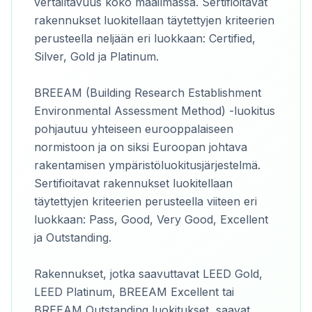
vertailtavuus koko maailmassa. Sertifioitavat
rakennukset luokitellaan täytettyjen kriteerien
perusteella neljään eri luokkaan: Certified,
Silver, Gold ja Platinum.
BREEAM (Building Research Establishment
Environmental Assessment Method) -luokitus
pohjautuu yhteiseen eurooppalaiseen
normistoon ja on siksi Euroopan johtava
rakentamisen ympäristöluokitusjärjestelmä.
Sertifioitavat rakennukset luokitellaan
täytettyjen kriteerien perusteella viiteen eri
luokkaan: Pass, Good, Very Good, Excellent
ja Outstanding.
Rakennukset, jotka saavuttavat LEED Gold,
LEED Platinum, BREEAM Excellent tai
BREEAM Outstanding luokitukset, saavat