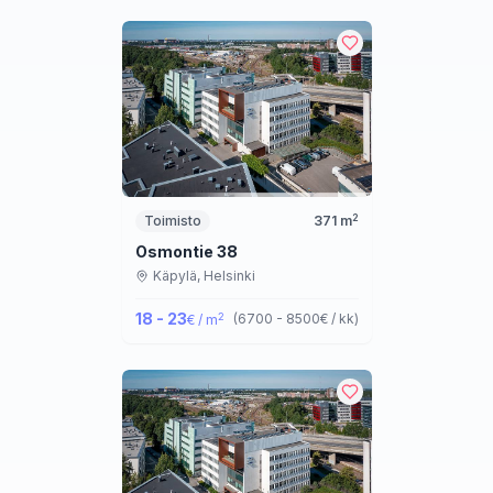
2
Toimisto
371
m
Osmontie 38
Käpylä,
Helsinki
18 - 23
2
(
6700 - 8500
€ / kk
)
€ / m