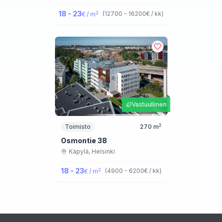
18 - 23
2
(
12700 - 16200
€ / kk
)
€ / m
Vastuullinen
2
Toimisto
270
m
Osmontie 38
Käpylä,
Helsinki
18 - 23
2
(
4900 - 6200
€ / kk
)
€ / m