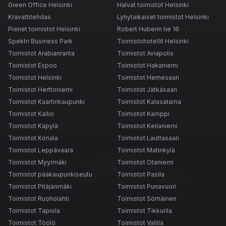
Green Office Helsinki
Halvat toimistot Helsinki
Kravattitehdas
Lyhytaikaiset toimistot Helsinki
Pienet toimistot Helsinki
Robert Huberin tie 16
Spektri Business Park
Toimistohotellit Helsinki
Toimistot Arabianranta
Toimistot Aviapolis
Toimistot Espoo
Toimistot Hakaniemi
Toimistot Helsinki
Toimistot Hernesaari
Toimistot Herttoniemi
Toimistot Jätkäsaari
Toimistot Kaartinkaupunki
Toimistot Kalasatama
Toimistot Kallio
Toimistot Kamppi
Toimistot Käpylä
Toimistot Keilaniemi
Toimistot Konala
Toimistot Lauttasaari
Toimistot Leppävaara
Toimistot Matinkylä
Toimistot Myyrmäki
Toimistot Otaniemi
Toimistot pääkaupunkiseutu
Toimistot Pasila
Toimistot Pitäjänmäki
Toimistot Punavuori
Toimistot Ruoholahti
Toimistot Sörnäinen
Toimistot Tapiola
Toimistot Tikkurila
Toimistot Töölö
Toimistot Vallila