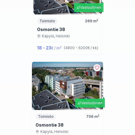
Vastuullinen
2
Toimisto
269
m
Osmontie 38
Käpylä,
Helsinki
18 - 23
2
(
4800 - 6200
€ / kk
)
€ / m
Vastuullinen
2
Toimisto
706
m
Osmontie 38
Käpylä,
Helsinki