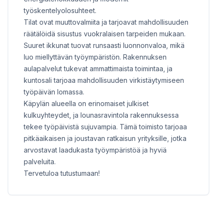
työskentelyolosuhteet.
Tilat ovat muuttovalmiita ja tarjoavat mahdollisuuden
räätälöidä sisustus vuokralaisen tarpeiden mukaan.
Suuret ikkunat tuovat runsaasti luonnonvaloa, mikä
luo miellyttävän työympäristön. Rakennuksen
aulapalvelut tukevat ammattimaista toimintaa, ja
kuntosali tarjoaa mahdollisuuden virkistäytymiseen
työpäivän lomassa.
Käpylän alueella on erinomaiset julkiset
kulkuyhteydet, ja lounasravintola rakennuksessa
tekee työpäivistä sujuvampia. Tämä toimisto tarjoaa
pitkäaikaisen ja joustavan ratkaisun yrityksille, jotka
arvostavat laadukasta työympäristöä ja hyviä
palveluita.
Tervetuloa tutustumaan!