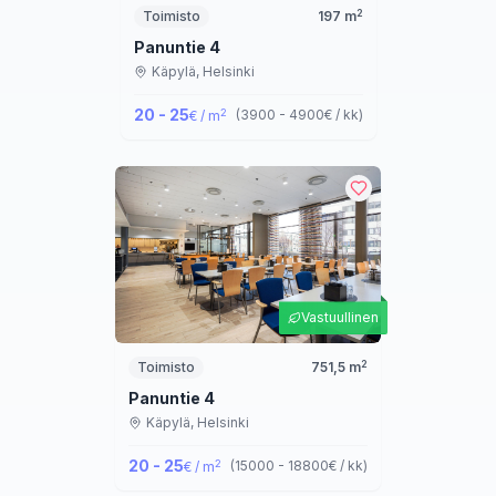
2
Toimisto
197
m
Panuntie 4
Käpylä,
Helsinki
20 - 25
2
(
3900 - 4900
€ / kk
)
€ / m
Vastuullinen
2
Toimisto
751,5
m
Panuntie 4
Käpylä,
Helsinki
20 - 25
2
(
15000 - 18800
€ / kk
)
€ / m