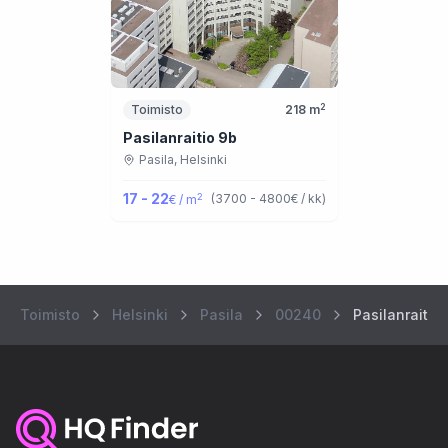
2
Toimisto
218
m
Pasilanraitio 9b
Pasila,
Helsinki
17 - 22
2
(
3700 - 4800
€ / kk
)
€ / m
Toimisto
Helsinki
Pasila
00240
Pasilanraitio