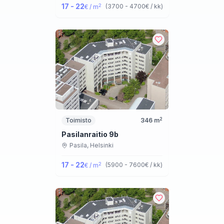
17 - 22
2
(
3700 - 4700
€ / kk
)
€ / m
2
Toimisto
346
m
Pasilanraitio 9b
Pasila,
Helsinki
17 - 22
2
(
5900 - 7600
€ / kk
)
€ / m