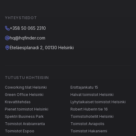
YHTEYSTIEDOT
+358 50 065 2310
hq@hqfinder.com
Eteläesplanadi 2, 00130 Helsinki
TUTUSTU KOHTEISIIN
Coworking tilat Helsinki
Erottajankatu 15
Green Office Helsinki
Halvat toimistot Helsinki
Kravattitehdas
Lyhytaikaiset toimistot Helsinki
Pienet toimistot Helsinki
Robert Huberin tie 16
Spektri Business Park
Toimistohotellit Helsinki
Toimistot Arabianranta
Toimistot Aviapolis
Toimistot Espoo
Toimistot Hakaniemi