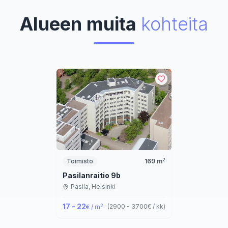
Alueen muita
kohteita
2
Toimisto
169
m
Pasilanraitio 9b
Pasila,
Helsinki
17 - 22
2
(
2900 - 3700
€ / kk
)
€ / m