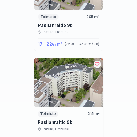
2
Toimisto
205
m
Pasilanraitio 9b
Pasila,
Helsinki
17 - 22
2
(
3500 - 4500
€ / kk
)
€ / m
2
Toimisto
215
m
Pasilanraitio 9b
Pasila,
Helsinki