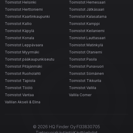
Toimistot Helsinki
Toimistot Hernesaari
Toimistot Herttoniemi
Toimistot Jätkäsaari
Toimistot Kaartinkaupunki
Toimistot Kalasatama
Toimistot Kallio
Toimistot Kamppi
Toimistot Käpylä
Toimistot Keilaniemi
Toimistot Konala
Toimistot Lauttasaari
Toimistot Leppävaara
Toimistot Matinkylä
Toimistot Myyrmäki
Toimistot Otaniemi
Toimistot pääkaupunkiseutu
Toimistot Pasila
Toimistot Pitäjänmäki
Toimistot Punavuori
Toimistot Ruoholahti
Toimistot Sörnäinen
Toimistot Tapiola
Toimistot Tikkurila
Toimistot Töölö
Toimistot Vallila
Toimistot Vantaa
Vallila Corner
Vallilan Akseli & Elina
©
2026
HQ Finder Oy
·
FI33830705
Tietosuojakäytäntö
Käyttöehdot