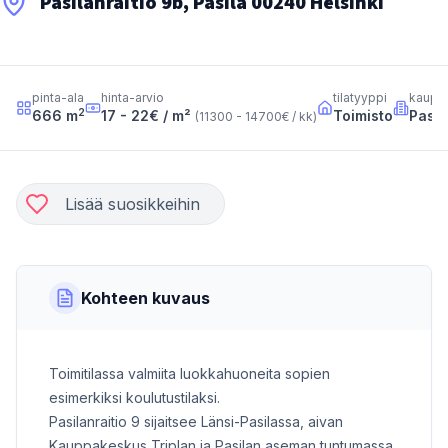
Pasilanraitio 9b, Pasila 00240 Helsinki
pinta-ala
hinta-arvio
tilatyyppi
kaupu
2
666
m
17 - 22
€ / m²
Toimisto
Pasil
(
11300 - 14700
€ / kk
)
Lisää suosikkeihin
Kohteen kuvaus
Toimitilassa valmiita luokkahuoneita sopien
esimerkiksi koulutustilaksi.
Pasilanraitio 9 sijaitsee Länsi-Pasilassa, aivan
Kauppakeskus Triplan ja Pasilan aseman tuntumassa.