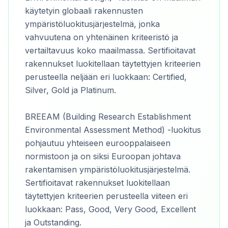
käytetyin globaali rakennusten
ympäristöluokitusjärjestelmä, jonka
vahvuutena on yhtenäinen kriteeristö ja
vertailtavuus koko maailmassa. Sertifioitavat
rakennukset luokitellaan täytettyjen kriteerien
perusteella neljään eri luokkaan: Certified,
Silver, Gold ja Platinum.
BREEAM (Building Research Establishment
Environmental Assessment Method) -luokitus
pohjautuu yhteiseen eurooppalaiseen
normistoon ja on siksi Euroopan johtava
rakentamisen ympäristöluokitusjärjestelmä.
Sertifioitavat rakennukset luokitellaan
täytettyjen kriteerien perusteella viiteen eri
luokkaan: Pass, Good, Very Good, Excellent
ja Outstanding.