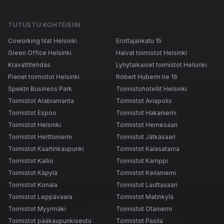
TUTUSTU KOHTEISIIN
Coworking tilat Helsinki
Erottajankatu 15
Green Office Helsinki
Halvat toimistot Helsinki
Kravattitehdas
Lyhytaikaiset toimistot Helsinki
Pienet toimistot Helsinki
Robert Huberin tie 16
Spektri Business Park
Toimistohotellit Helsinki
Toimistot Arabianranta
Toimistot Aviapolis
Toimistot Espoo
Toimistot Hakaniemi
Toimistot Helsinki
Toimistot Hernesaari
Toimistot Herttoniemi
Toimistot Jätkäsaari
Toimistot Kaartinkaupunki
Toimistot Kalasatama
Toimistot Kallio
Toimistot Kamppi
Toimistot Käpylä
Toimistot Keilaniemi
Toimistot Konala
Toimistot Lauttasaari
Toimistot Leppävaara
Toimistot Matinkylä
Toimistot Myyrmäki
Toimistot Otaniemi
Toimistot pääkaupunkiseutu
Toimistot Pasila