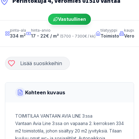
Perintökuja 4, Veromies 01510 Vantaa
Vastuullinen
pinta-ala
hinta-arvio
tilatyyppi
kaupun
2
334
m
17 - 22
€ / m²
Toimisto
Verom
(
5700 - 7300
€ / kk
)
Lisää suosikkeihin
Kohteen kuvaus
TOIMITILAA VANTAAN AVIA LINE 3:ssa
Vantaan Avia Line 3:ssa on vapaana 2. kerroksen 334
m2 toimistotila, johon sisältyy 20 m2 jyvityksiä. Tilaan
kuuluu omat wc- ja sosiaalitilat. Autopaikkoja