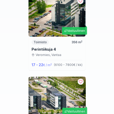
Vastuullinen
2
Toimisto
356
m
Perintökuja 4
Veromies,
Vantaa
17 - 22
2
(
6100 - 7800
€ / kk
)
€ / m
Vastuullinen