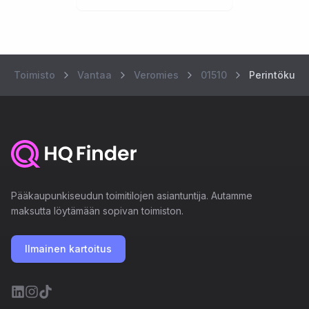
Toimisto
Vantaa
Veromies
01510
Perintökuja 
Pääkaupunkiseudun toimitilojen asiantuntija. Autamme
maksutta löytämään sopivan toimiston.
Ilmainen kartoitus