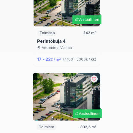
Vastuullinen
2
Toimisto
242
m
Perintökuja 4
Veromies,
Vantaa
17 - 22
2
(
4100 - 5300
€ / kk
)
€ / m
Vastuullinen
2
Toimisto
332,5
m