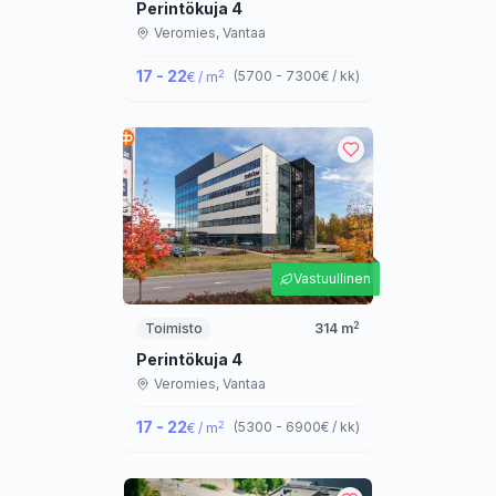
Perintökuja 4
Veromies,
Vantaa
17 - 22
2
(
5700 - 7300
€ / kk
)
€ / m
Vastuullinen
2
Toimisto
314
m
Perintökuja 4
Veromies,
Vantaa
17 - 22
2
(
5300 - 6900
€ / kk
)
€ / m