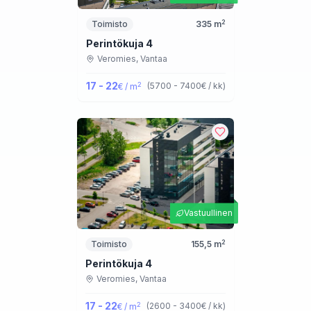
2
Toimisto
335
m
Perintökuja 4
Veromies,
Vantaa
17 - 22
2
(
5700 - 7400
€ / kk
)
€ / m
Vastuullinen
2
Toimisto
155,5
m
Perintökuja 4
Veromies,
Vantaa
17 - 22
2
(
2600 - 3400
€ / kk
)
€ / m