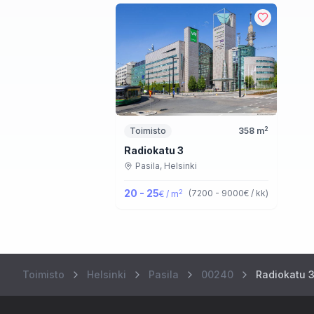
2
Toimisto
358
m
Radiokatu 3
Pasila,
Helsinki
20 - 25
2
(
7200 - 9000
€ / kk
)
€ / m
Toimisto
Helsinki
Pasila
00240
Radiokatu 