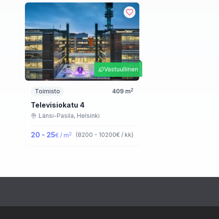
Vastuullinen
2
Toimisto
409
m
Televisiokatu 4
Länsi-Pasila,
Helsinki
20 - 25
2
(
8200 - 10200
€ / kk
)
€ / m