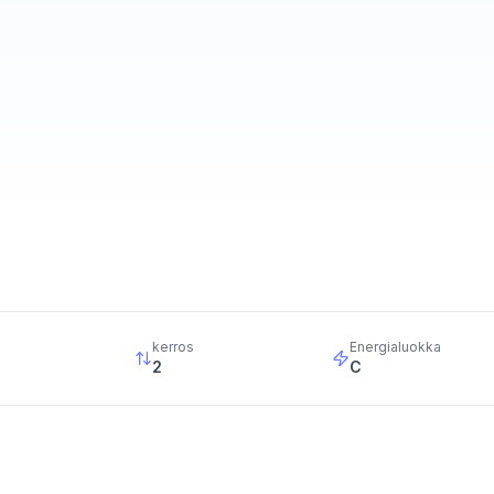
kerros
Energialuokka
2
C