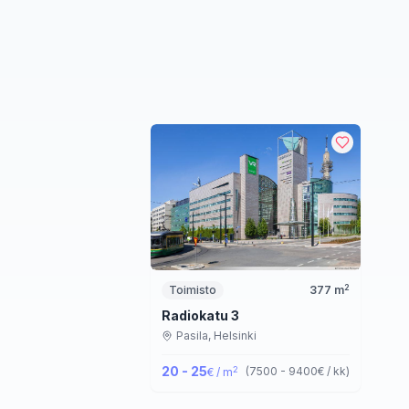
2
Toimisto
377
m
Radiokatu 3
Pasila,
Helsinki
20 - 25
2
(
7500 - 9400
€ / kk
)
€ / m