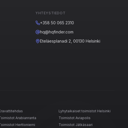
YHTEYSTIEDOT
+358 50 065 2310
hq@hqfinder.com
Eteläesplanadi 2, 00130 Helsinki
Kravattitehdas
Lyhytaikaiset toimistot Helsinki
Toimistot Arabianranta
Toimistot Aviapolis
Toimistot Herttoniemi
Toimistot Jätkäsaari