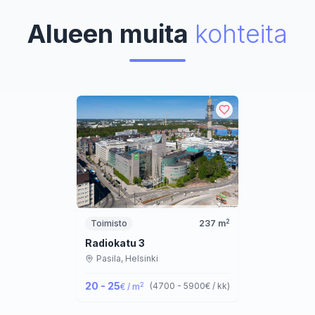
Alueen muita
kohteita
2
Toimisto
237
m
Radiokatu 3
Pasila,
Helsinki
20 - 25
2
(
4700 - 5900
€ / kk
)
€ / m