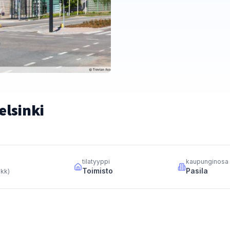
elsinki
tilatyyppi
kaupunginosa
Toimisto
Pasila
 kk
)