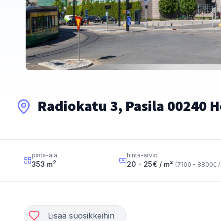
Radiokatu 3, Pasila 00240 H
pinta-ala
hinta-arvio
2
353
m
20 - 25
€ / m²
(
7100 - 8800
€ /
Lisää suosikkeihin