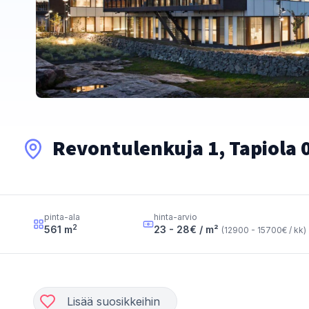
Revontulenkuja 1, Tapiola 
pinta-ala
hinta-arvio
2
561
m
23 - 28
€ / m²
(
12900 - 15700
€ / kk
)
Lisää suosikkeihin