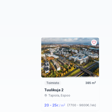
2
Toimisto
385
m
Tuulikuja 2
Tapiola,
Espoo
20 - 25
2
(
7700 - 9600
€ / kk
)
€ / m