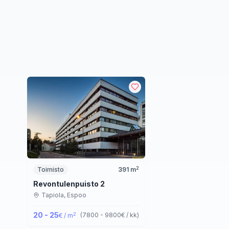
2
Toimisto
391
m
Revontulenpuisto 2
Tapiola,
Espoo
20 - 25
2
(
7800 - 9800
€ / kk
)
€ / m