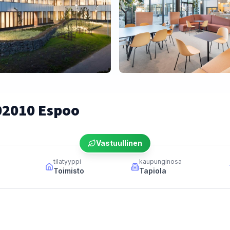
02010 Espoo
Vastuullinen
tilatyyppi
kaupunginosa
Toimisto
Tapiola