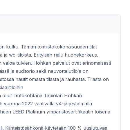
etön kulku. Tämän toimistokokonaisuuden tilat
tä ja wc-tiloista. Erityisen reilu huonekorkeus.
valoa tulvien. Hohkan palvelut ovat erinomaisesti
ässä ja auditorio sekä neuvottelutiloja on
ossa nautit omasta tilasta ja rauhasta. Tilasta on
aalitiloihin
 on ollut lähtökohtana Tapiolan Hohkan
tti vuonna 2022 vaativalla v4-järjestelmällä
een LEED Platinum ympäristösertifikaatin toisena
li. Kiinteistösähkönä käytetään 100 % uusiutuvaa