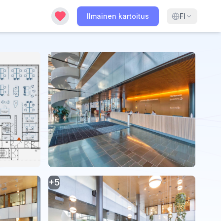
Ilmainen kartoitus
FI
+
5