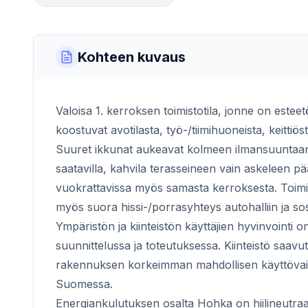
Kohteen kuvaus
Valoisa 1. kerroksen toimistotila, jonne on este
koostuvat avotilasta, työ-/tiimihuoneista, keittiös
Suuret ikkunat aukeavat kolmeen ilmansuuntaan 
saatavilla, kahvila terasseineen vain askeleen pä
vuokrattavissa myös samasta kerroksesta. Toimist
myös suora hissi-/porrasyhteys autohalliin ja sosi
Ympäristön ja kiinteistön käyttäjien hyvinvointi
suunnittelussa ja toteutuksessa. Kiinteistö saavu
rakennuksen korkeimman mahdollisen käyttövaih
Suomessa.
Energiankulutuksen osalta Hohka on hiilineutraa