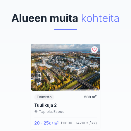
Alueen muita
kohteita
2
Toimisto
589
m
Tuulikuja 2
Tapiola,
Espoo
20 - 25
2
(
11800 - 14700
€ / kk
)
€ / m