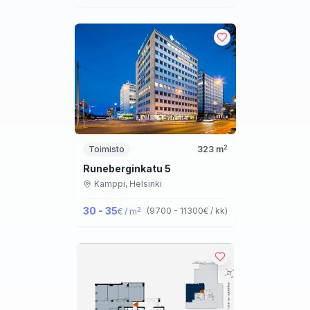
2
Toimisto
323
m
Runeberginkatu 5
Kamppi,
Helsinki
30 - 35
2
(
9700 - 11300
€ / kk
)
€ / m