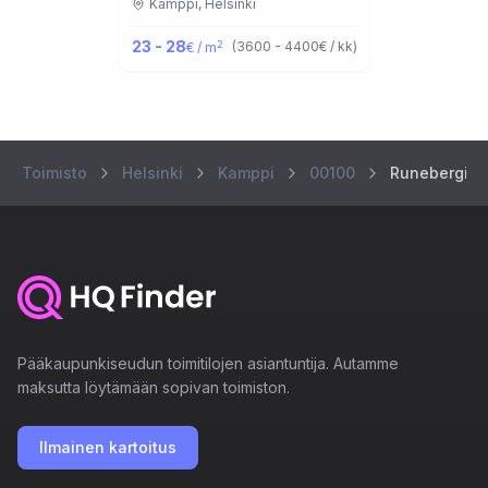
Kamppi,
Helsinki
23 - 28
2
(
3600 - 4400
€ / kk
)
€ / m
Toimisto
Helsinki
Kamppi
00100
Runebergink
Pääkaupunkiseudun toimitilojen asiantuntija. Autamme
maksutta löytämään sopivan toimiston.
Ilmainen kartoitus