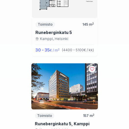
2
Toimisto
145
m
Runeberginkatu 5
Kamppi,
Helsinki
30 - 35
2
(
4400 - 5100
€ / kk
)
€ / m
2
Toimisto
157
m
Runeberginkatu 5, Kamppi