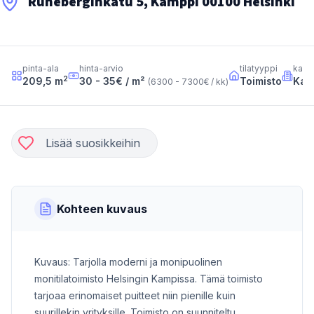
Runeberginkatu 5, Kamppi 00100 Helsinki
pinta-ala
hinta-arvio
tilatyyppi
kaup
2
209,5
m
30 - 35
€ / m²
Toimisto
Kam
(
6300 - 7300
€ / kk
)
Lisää suosikkeihin
Kohteen kuvaus
Kuvaus: Tarjolla moderni ja monipuolinen
monitilatoimisto Helsingin Kampissa. Tämä toimisto
tarjoaa erinomaiset puitteet niin pienille kuin
suurillekin yrityksille. Toimisto on suunniteltu