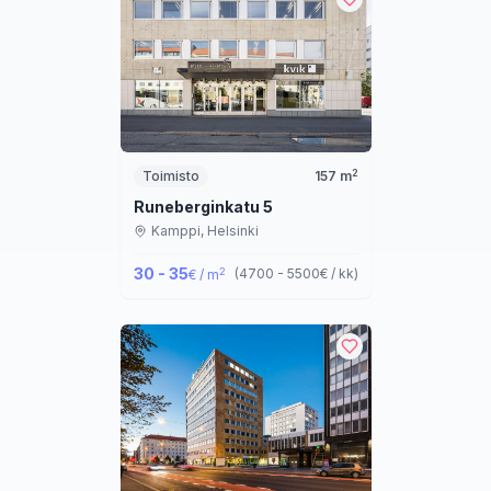
2
Toimisto
157
m
Runeberginkatu 5
Kamppi,
Helsinki
30 - 35
2
(
4700 - 5500
€ / kk
)
€ / m