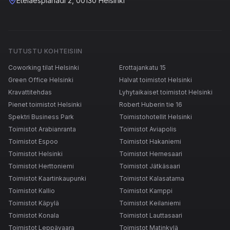
Eteläesplanadi 2, 00130 Helsinki
TUTUSTU KOHTEISIIN
Coworking tilat Helsinki
Erottajankatu 15
Green Office Helsinki
Halvat toimistot Helsinki
Kravattitehdas
Lyhytaikaiset toimistot Helsinki
Pienet toimistot Helsinki
Robert Huberin tie 16
Spektri Business Park
Toimistohotellit Helsinki
Toimistot Arabianranta
Toimistot Aviapolis
Toimistot Espoo
Toimistot Hakaniemi
Toimistot Helsinki
Toimistot Hernesaari
Toimistot Herttoniemi
Toimistot Jätkäsaari
Toimistot Kaartinkaupunki
Toimistot Kalasatama
Toimistot Kallio
Toimistot Kamppi
Toimistot Käpylä
Toimistot Keilaniemi
Toimistot Konala
Toimistot Lauttasaari
Toimistot Leppävaara
Toimistot Matinkylä