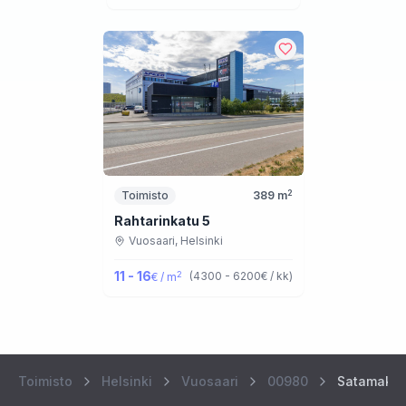
2
Toimisto
389
m
Rahtarinkatu 5
Vuosaari,
Helsinki
11 - 16
2
(
4300 - 6200
€ / kk
)
€ / m
Toimisto
Helsinki
Vuosaari
00980
Satamakaa