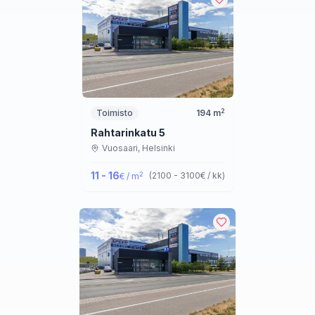
2
Toimisto
194
m
Rahtarinkatu 5
Vuosaari,
Helsinki
11 - 16
2
(
2100 - 3100
€ / kk
)
€ / m