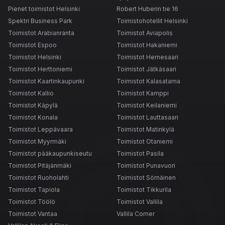
Pienet toimistot Helsinki
Robert Huberin tie 16
Spektri Business Park
Toimistohotellit Helsinki
Toimistot Arabianranta
Toimistot Aviapolis
Toimistot Espoo
Toimistot Hakaniemi
Toimistot Helsinki
Toimistot Hernesaari
Toimistot Herttoniemi
Toimistot Jätkäsaari
Toimistot Kaartinkaupunki
Toimistot Kalasatama
Toimistot Kallio
Toimistot Kamppi
Toimistot Käpylä
Toimistot Keilaniemi
Toimistot Konala
Toimistot Lauttasaari
Toimistot Leppävaara
Toimistot Matinkylä
Toimistot Myyrmäki
Toimistot Otaniemi
Toimistot pääkaupunkiseutu
Toimistot Pasila
Toimistot Pitäjänmäki
Toimistot Punavuori
Toimistot Ruoholahti
Toimistot Sörnäinen
Toimistot Tapiola
Toimistot Tikkurila
Toimistot Töölö
Toimistot Vallila
Toimistot Vantaa
Vallila Corner