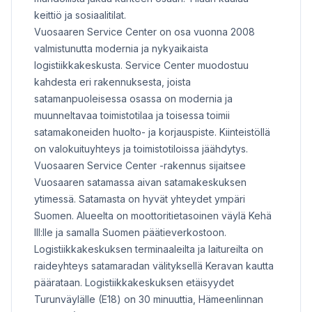
keittiö ja sosiaalitilat.
Vuosaaren Service Center on osa vuonna 2008
valmistunutta modernia ja nykyaikaista
logistiikkakeskusta. Service Center muodostuu
kahdesta eri rakennuksesta, joista
satamanpuoleisessa osassa on modernia ja
muunneltavaa toimistotilaa ja toisessa toimii
satamakoneiden huolto- ja korjauspiste. Kiinteistöllä
on valokuituyhteys ja toimistotiloissa jäähdytys.
Vuosaaren Service Center -rakennus sijaitsee
Vuosaaren satamassa aivan satamakeskuksen
ytimessä. Satamasta on hyvät yhteydet ympäri
Suomen. Alueelta on moottoritietasoinen väylä Kehä
III:lle ja samalla Suomen päätieverkostoon.
Logistiikkakeskuksen terminaaleilta ja laitureilta on
raideyhteys satamaradan välityksellä Keravan kautta
päärataan. Logistiikkakeskuksen etäisyydet
Turunväylälle (E18) on 30 minuuttia, Hämeenlinnan