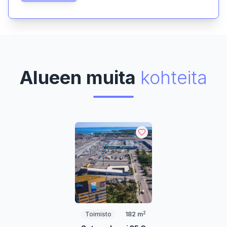
Alueen muita
kohteita
2
Toimisto
182
m