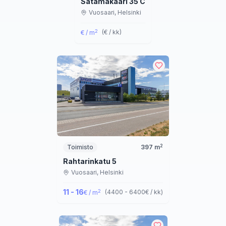
Satamakaari 35 C
Vuosaari,
Helsinki
2
(
€ / kk
)
€ / m
2
Toimisto
397
m
Rahtarinkatu 5
Vuosaari,
Helsinki
11 - 16
2
(
4400 - 6400
€ / kk
)
€ / m