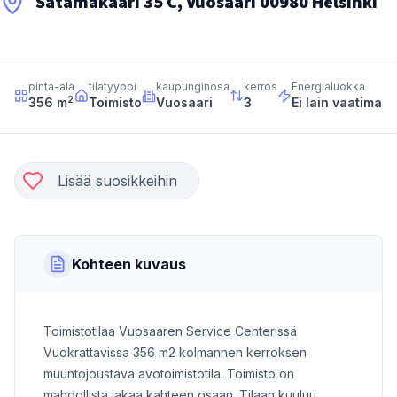
Satamakaari 35 C, Vuosaari 00980 Helsinki
pinta-ala
tilatyyppi
kaupunginosa
kerros
Energialuokka
2
356
m
Toimisto
Vuosaari
3
Ei lain vaatimaa
Lisää suosikkeihin
Kohteen kuvaus
Toimistotilaa Vuosaaren Service Centerissä
Vuokrattavissa 356 m2 kolmannen kerroksen
muuntojoustava avotoimistotila. Toimisto on
mahdollista jakaa kahteen osaan. Tilaan kuuluu