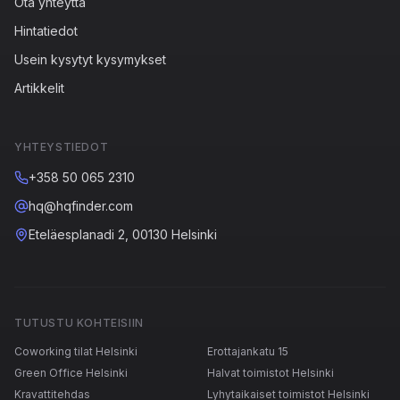
Ota yhteyttä
Hintatiedot
Usein kysytyt kysymykset
Artikkelit
YHTEYSTIEDOT
+358 50 065 2310
hq@hqfinder.com
Eteläesplanadi 2, 00130 Helsinki
TUTUSTU KOHTEISIIN
Coworking tilat Helsinki
Erottajankatu 15
Green Office Helsinki
Halvat toimistot Helsinki
Kravattitehdas
Lyhytaikaiset toimistot Helsinki