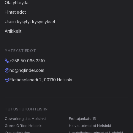
Ota yhteyttä
Hintatiedot
Usein kysytyt kysymykset
Artikkelit
YHTEYSTIEDOT
+358 50 065 2310
hq@hqfinder.com
Eteläesplanadi 2, 00130 Helsinki
TUTUSTU KOHTEISIIN
Coworking tilat Helsinki
Erottajankatu 15
Green Office Helsinki
Halvat toimistot Helsinki
Kravattitehdas
Lyhytaikaiset toimistot Helsinki