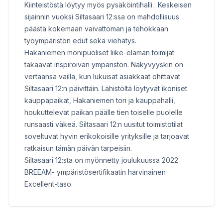
Kiinteistöstä löytyy myös pysäköintihalli. Keskeisen
sijainnin vuoksi Siltasaari 12:ssa on mahdollisuus
päästä kokemaan vaivattoman ja tehokkaan
työympäristön edut sekä viehätys.
Hakaniemen monipuoliset liike-elämän toimijat
takaavat inspiroivan ympäristön. Näkyvyyskin on
vertaansa vailla, kun lukuisat asiakkaat ohittavat
Siltasaari 12:n päivittäin. Lähistöltä löytyvät ikoniset
kauppapaikat, Hakaniemen tori ja kauppahalli,
houkuttelevat paikan päälle tien toiselle puolelle
runsaasti väkeä. Siltasaari 12:n uusitut toimistotilat
soveltuvat hyvin erikokoisille yrityksille ja tarjoavat
ratkaisun tämän päivän tarpeisiin.
Siltasaari 12:sta on myönnetty joulukuussa 2022
BREEAM- ympäristösertifikaatin harvinainen
Excellent-taso.