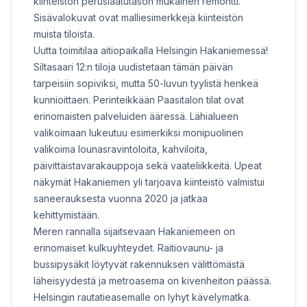
kiinteistön peruslaatutason mukainen remontti.
Sisävalokuvat ovat malliesimerkkejä kiinteistön
muista tiloista.
Uutta toimitilaa aitiopaikalla Helsingin Hakaniemessä!
Siltasaari 12:n tiloja uudistetaan tämän päivän
tarpeisiin sopiviksi, mutta 50-luvun tyylistä henkeä
kunnioittaen. Perinteikkään Paasitalon tilat ovat
erinomaisten palveluiden ääressä. Lähialueen
valikoimaan lukeutuu esimerkiksi monipuolinen
valikoima lounasravintoloita, kahviloita,
päivittäistavarakauppoja sekä vaateliikkeitä. Upeat
näkymät Hakaniemen yli tarjoava kiinteistö valmistui
saneerauksesta vuonna 2020 ja jatkaa
kehittymistään.
Meren rannalla sijaitsevaan Hakaniemeen on
erinomaiset kulkuyhteydet. Raitiovaunu- ja
bussipysäkit löytyvät rakennuksen välittömästä
läheisyydestä ja metroasema on kivenheiton päässä.
Helsingin rautatieasemalle on lyhyt kävelymatka.