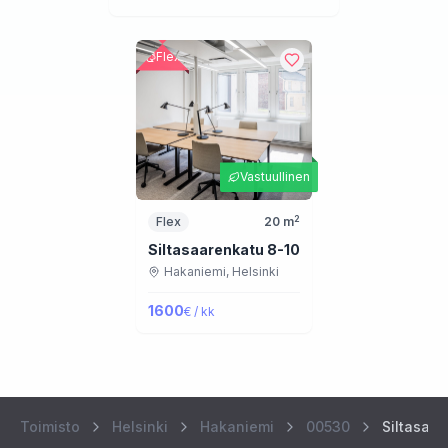
Flex
Vastuullinen
2
Flex
20
m
Siltasaarenkatu 8-10
Hakaniemi,
Helsinki
1600
€ / kk
Toimisto
Helsinki
Hakaniemi
00530
Siltasaar