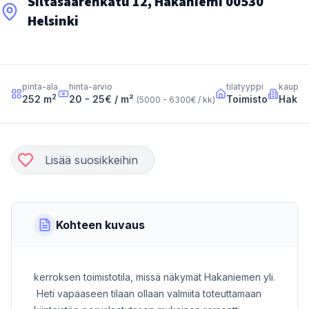
Siltasaarenkatu 12, Hakaniemi 00530
Helsinki
pinta-ala
hinta-arvio
tilatyyppi
kaupun
2
252
m
20 - 25
€ / m²
Toimisto
Hakan
(
5000 - 6300
€ / kk
)
Lisää suosikkeihin
Kohteen kuvaus
kerroksen toimistotila, missä näkymät Hakaniemen yli.
Heti vapaaseen tilaan ollaan valmiita toteuttamaan