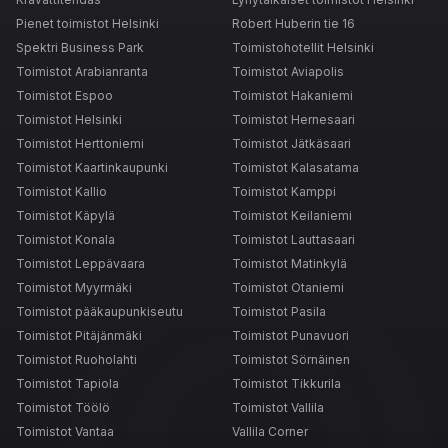
Pienet toimistot Helsinki
Robert Huberin tie 16
Spektri Business Park
Toimistohotellit Helsinki
Toimistot Arabianranta
Toimistot Aviapolis
Toimistot Espoo
Toimistot Hakaniemi
Toimistot Helsinki
Toimistot Hernesaari
Toimistot Herttoniemi
Toimistot Jätkäsaari
Toimistot Kaartinkaupunki
Toimistot Kalasatama
Toimistot Kallio
Toimistot Kamppi
Toimistot Käpylä
Toimistot Keilaniemi
Toimistot Konala
Toimistot Lauttasaari
Toimistot Leppävaara
Toimistot Matinkylä
Toimistot Myyrmäki
Toimistot Otaniemi
Toimistot pääkaupunkiseutu
Toimistot Pasila
Toimistot Pitäjänmäki
Toimistot Punavuori
Toimistot Ruoholahti
Toimistot Sörnäinen
Toimistot Tapiola
Toimistot Tikkurila
Toimistot Töölö
Toimistot Vallila
Toimistot Vantaa
Vallila Corner