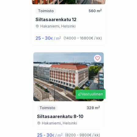
2
Toimisto
560
m
Siltasaarenkatu 12
Hakaniemi,
Helsinki
25 - 30
2
(
14000 - 16800
€ / kk
)
€ / m
Vastuullinen
2
Toimisto
328
m
Siltasaarenkatu 8-10
Hakaniemi,
Helsinki
25 - 30
2
(
8200 - 9800
€ / kk
)
€ / m