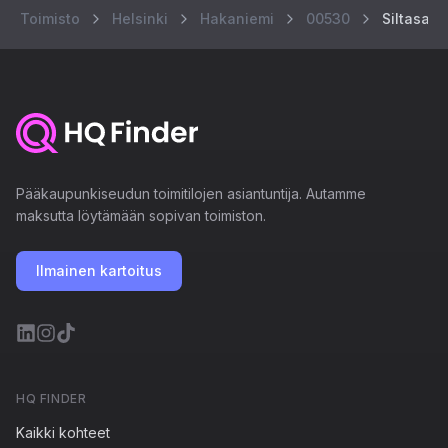
Toimisto
Helsinki
Hakaniemi
00530
Siltasaar
Pääkaupunkiseudun toimitilojen asiantuntija. Autamme
maksutta löytämään sopivan toimiston.
Ilmainen kartoitus
HQ FINDER
Kaikki kohteet