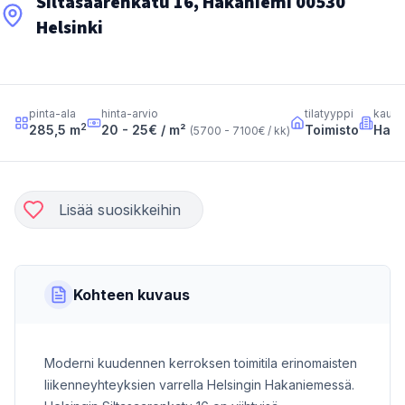
Siltasaarenkatu 16, Hakaniemi 00530
Helsinki
pinta-ala
hinta-arvio
tilatyyppi
kaupu
2
285,5
m
20 - 25
€ / m²
Toimisto
Haka
(
5700 - 7100
€ / kk
)
Lisää suosikkeihin
Kohteen kuvaus
Moderni kuudennen kerroksen toimitila erinomaisten
liikenneyhteyksien varrella Helsingin Hakaniemessä.