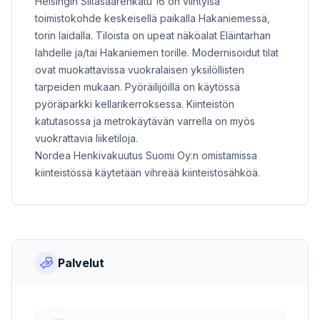
Helsingin Siltasaarenkatu 16 on viihtyisä
toimistokohde keskeisellä paikalla Hakaniemessä,
torin laidalla. Tiloista on upeat näköalat Eläintarhan
lahdelle ja/tai Hakaniemen torille. Modernisoidut tilat
ovat muokattavissa vuokralaisen yksilöllisten
tarpeiden mukaan. Pyöräilijöillä on käytössä
pyöräparkki kellarikerroksessa. Kiinteistön
katutasossa ja metrokäytävän varrella on myös
vuokrattavia liiketiloja.
Nordea Henkivakuutus Suomi Oy:n omistamissa
kiinteistössä käytetään vihreää kiinteistösähköä.
Palvelut