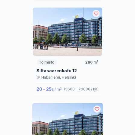
2
Toimisto
280
m
Siltasaarenkatu 12
Hakaniemi,
Helsinki
20 - 25
2
(
5600 - 7000
€ / kk
)
€ / m