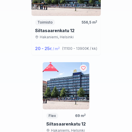
2
Toimisto
556,5
m
Siltasaarenkatu 12
Hakaniemi,
Helsinki
20 - 25
2
(
11100 - 13900
€ / kk
)
€ / m
Flex
2
Flex
69
m
Siltasaarenkatu 12
Hakaniemi,
Helsinki