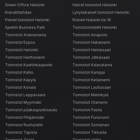
Green Office Helsinki
Halvat toimistot Helsinki
Kravattitehdas
Lyhytaikaiset toimistot Helsinki
Pienet toimistot Helsinki
Robert Huberin tie 16
Spektri Business Park
Toimistohotellit Helsinki
Toimistot Arabianranta
Toimistot Aviapolis
Toimistot Espoo
Toimistot Hakaniemi
Toimistot Helsinki
Toimistot Hernesaari
Toimistot Herttoniemi
Toimistot Jätkäsaari
Toimistot Kaartinkaupunki
Toimistot Kalasatama
Toimistot Kallio
Toimistot Kamppi
Toimistot Käpylä
Toimistot Keilaniemi
Toimistot Konala
Toimistot Lauttasaari
Toimistot Leppävaara
Toimistot Matinkylä
Toimistot Myyrmäki
Toimistot Otaniemi
Toimistot pääkaupunkiseutu
Toimistot Pasila
Toimistot Pitäjänmäki
Toimistot Punavuori
Toimistot Ruoholahti
Toimistot Sörnäinen
Toimistot Tapiola
Toimistot Tikkurila
Toimistot Töölö
Toimistot Vallila