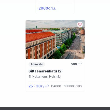
2960
€ / kk
2
Toimisto
560
m
Siltasaarenkatu 12
Hakaniemi,
Helsinki
25 - 30
2
(
14000 - 16800
€ / kk
)
€ / m