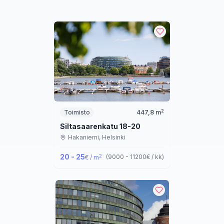
2
Toimisto
447,8
m
Siltasaarenkatu 18-20
Hakaniemi,
Helsinki
20 - 25
2
(
9000 - 11200
€ / kk
)
€ / m