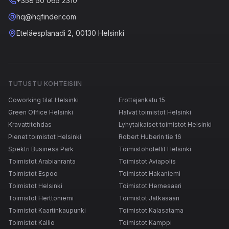
+358 50 065 2310
hq@hqfinder.com
Eteläesplanadi 2, 00130 Helsinki
TUTUSTU KOHTEISIIN
Coworking tilat Helsinki
Erottajankatu 15
Green Office Helsinki
Halvat toimistot Helsinki
Kravattitehdas
Lyhytaikaiset toimistot Helsinki
Pienet toimistot Helsinki
Robert Huberin tie 16
Spektri Business Park
Toimistohotellit Helsinki
Toimistot Arabianranta
Toimistot Aviapolis
Toimistot Espoo
Toimistot Hakaniemi
Toimistot Helsinki
Toimistot Hernesaari
Toimistot Herttoniemi
Toimistot Jätkäsaari
Toimistot Kaartinkaupunki
Toimistot Kalasatama
Toimistot Kallio
Toimistot Kamppi