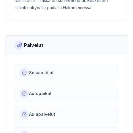
toimistotila. Tilassa on suuret ikkunat. Keskeinen
sijainti näkyvällä paikalla Hakaniemessä.
Palvelut
Sosiaalitilat
Autopaikat
Aulapalvelut