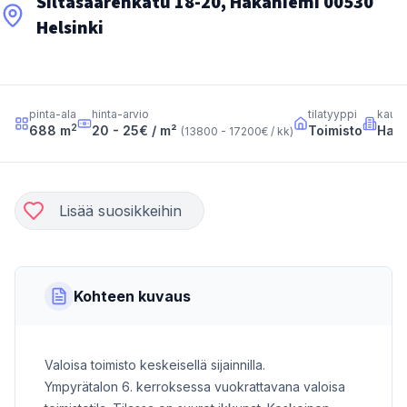
Siltasaarenkatu 18-20, Hakaniemi 00530
Helsinki
pinta-ala
hinta-arvio
tilatyyppi
kaup
2
688
m
20 - 25
€ / m²
Toimisto
Haka
(
13800 - 17200
€ / kk
)
Lisää suosikkeihin
Kohteen kuvaus
Valoisa toimisto keskeisellä sijainnilla.
Ympyrätalon 6. kerroksessa vuokrattavana valoisa