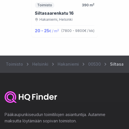
2
Toimisto
390
m
Siltasaarenkatu 16
Hakaniemi,
Helsinki
20 - 25
2
(
7800 - 9800
€ / kk
)
€ / m
Toimisto
Helsinki
Hakaniemi
00530
Siltasaa
Pääkaupunkiseudun toimitilojen asiantuntija. Autamme
maksutta löytämään sopivan toimiston.