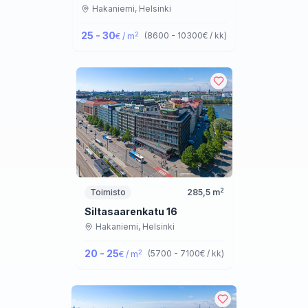
Hakaniemi,
Helsinki
25 - 30
2
(
8600 - 10300
€ / kk
)
€ / m
2
Toimisto
285,5
m
Siltasaarenkatu 16
Hakaniemi,
Helsinki
20 - 25
2
(
5700 - 7100
€ / kk
)
€ / m