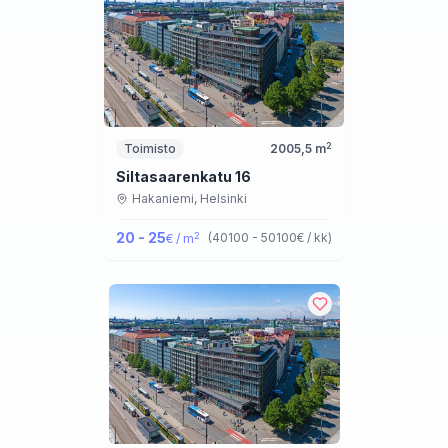
2
Toimisto
2005,5
m
Siltasaarenkatu 16
Hakaniemi,
Helsinki
20 - 25
2
(
40100 - 50100
€ / kk
)
€ / m