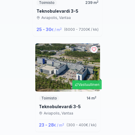
2
Toimisto
239
m
Teknobulevardi 3-5
Aviapolis,
Vantaa
25 - 30
2
(
6000 - 7200
€ / kk
)
€ / m
Vastuullinen
2
Toimisto
14
m
Teknobulevardi 3-5
Aviapolis,
Vantaa
23 - 28
2
(
300 - 400
€ / kk
)
€ / m