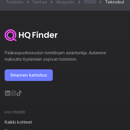
Toimisto
Vantaa
Aviapolis
01530
Teknobuleva
Pääkaupunkiseudun toimitilojen asiantuntija. Autamme
maksutta löytämään sopivan toimiston.
Ilmainen kartoitus
HQ FINDER
Kaikki kohteet