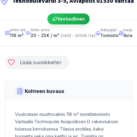
Teknobulevardi 3-5, Aviapolis 01530 Vantaa
Vastuullinen
pinta-ala
hinta-arvio
tilatyyppi
kaupun
2
118
m
20 - 25
€ / m²
Toimisto
Aviapo
(
2400 - 3000
€ / kk
)
Lisää suosikkeihin
Kohteen kuvaus
Vuokrataan muuttovalmis 118 m² monitilatoimisto
Vantaalla Technopolis Aviapoliksen D-rakennuksen
toisessa kerroksessa. Tilassa avotilaa, kaksi
huonetta sekä oma keittiö ja wc. Toimitila on