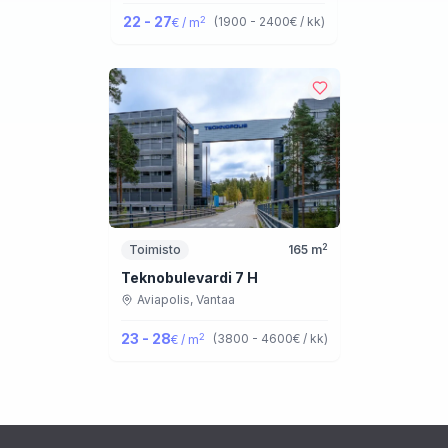
22 - 27
2
(
1900 - 2400
€ / kk
)
€ / m
2
Toimisto
165
m
Teknobulevardi 7 H
Aviapolis,
Vantaa
23 - 28
2
(
3800 - 4600
€ / kk
)
€ / m