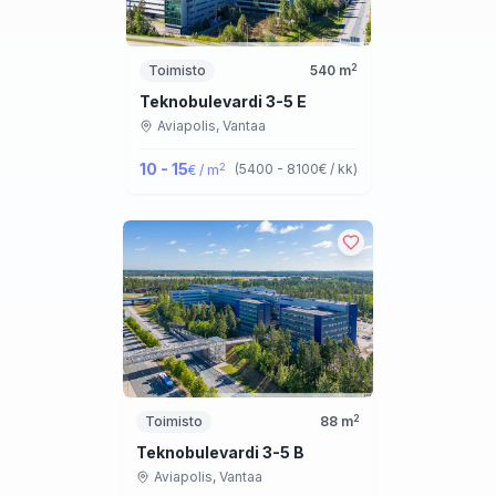
2
Toimisto
540
m
Teknobulevardi 3-5 E
Aviapolis,
Vantaa
10 - 15
2
(
5400 - 8100
€ / kk
)
€ / m
2
Toimisto
88
m
Teknobulevardi 3-5 B
Aviapolis,
Vantaa