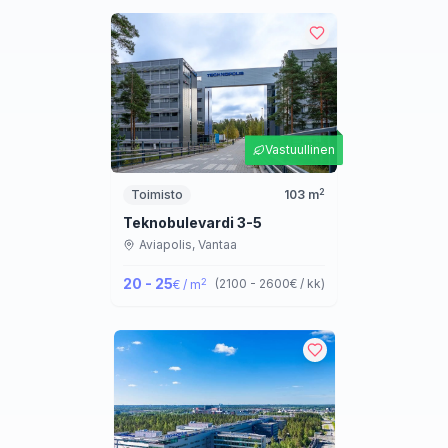
Vastuullinen
2
Toimisto
103
m
Teknobulevardi 3-5
Aviapolis,
Vantaa
20 - 25
2
(
2100 - 2600
€ / kk
)
€ / m