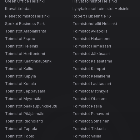
Green Office Helsinki
Halvat toimistot Helsinki
Kravattitehdas
Lyhytaikaiset toimistot Helsinki
Pienet toimistot Helsinki
Robert Huberin tie 16
Spektri Business Park
Toimistohotellit Helsinki
Toimistot Arabianranta
Toimistot Aviapolis
Toimistot Espoo
Toimistot Hakaniemi
Toimistot Helsinki
Toimistot Hernesaari
Toimistot Herttoniemi
Toimistot Jätkäsaari
Toimistot Kaartinkaupunki
Toimistot Kalasatama
Toimistot Kallio
Toimistot Kamppi
Toimistot Käpylä
Toimistot Keilaniemi
Toimistot Konala
Toimistot Lauttasaari
Toimistot Leppävaara
Toimistot Matinkylä
Toimistot Myyrmäki
Toimistot Otaniemi
Toimistot pääkaupunkiseutu
Toimistot Pasila
Toimistot Pitäjänmäki
Toimistot Punavuori
Toimistot Ruoholahti
Toimistot Sörnäinen
Toimistot Tapiola
Toimistot Tikkurila
Toimistot Töölö
Toimistot Vallila