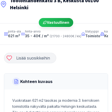
Töölönlahdenkatu 3 B, Keskusta 00100
Helsinki
Vastuullinen
pinta-ala
hinta-arvio
tilatyyppi
kaup
2
621
m
35 - 40
€ / m²
Toimisto
Kes
(
21700 - 24800
€ / kk
)
Lisää suosikkeihin
Kohteen kuvaus
Vuokrataan 621 m2 tasokas ja modernia 3. kerroksen
toimistotila näkyvältä paikalta Helsingin keskustasta.