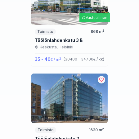
Vastuullinen
2
Toimisto
868
m
Töölönlahdenkatu 3 B
Keskusta,
Helsinki
35 - 40
2
(
30400 - 34700
€ / kk
)
€ / m
2
Toimisto
1630
m
Töölönlahdenkatu 2