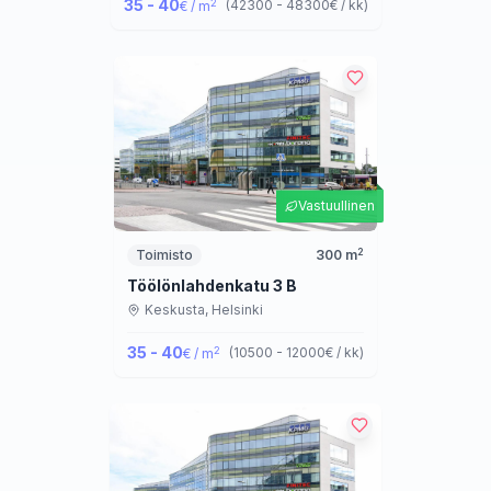
35 - 40
2
(
42300 - 48300
€ / kk
)
€ / m
Vastuullinen
2
Toimisto
300
m
Töölönlahdenkatu 3 B
Keskusta,
Helsinki
35 - 40
2
(
10500 - 12000
€ / kk
)
€ / m