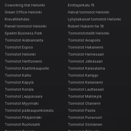
Coworking tilat Helsinki
Erottajankatu 15
Green Office Helsinki
Halvat toimistot Helsinki
Kravattitehdas
Lyhytaikaiset toimistot Helsinki
Pienet toimistot Helsinki
Robert Huberin tie 16
Spektri Business Park
Toimistohotellit Helsinki
Toimistot Arabianranta
Toimistot Aviapolis
Toimistot Espoo
Toimistot Hakaniemi
Toimistot Helsinki
Toimistot Hernesaari
Toimistot Herttoniemi
Toimistot Jätkäsaari
Toimistot Kaartinkaupunki
Toimistot Kalasatama
Toimistot Kallio
Toimistot Kamppi
Toimistot Käpylä
Toimistot Keilaniemi
Toimistot Konala
Toimistot Lauttasaari
Toimistot Leppävaara
Toimistot Matinkylä
Toimistot Myyrmäki
Toimistot Otaniemi
Toimistot pääkaupunkiseutu
Toimistot Pasila
Toimistot Pitäjänmäki
Toimistot Punavuori
Toimistot Ruoholahti
Toimistot Sörnäinen