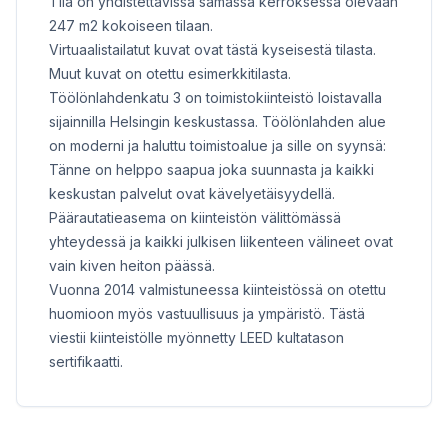
Tila on yhdistettävissä samassa kerroksessa olevaan
247 m2 kokoiseen tilaan.
Virtuaalistailatut kuvat ovat tästä kyseisestä tilasta.
Muut kuvat on otettu esimerkkitilasta.
Töölönlahdenkatu 3 on toimistokiinteistö loistavalla
sijainnilla Helsingin keskustassa. Töölönlahden alue
on moderni ja haluttu toimistoalue ja sille on syynsä:
Tänne on helppo saapua joka suunnasta ja kaikki
keskustan palvelut ovat kävelyetäisyydellä.
Päärautatieasema on kiinteistön välittömässä
yhteydessä ja kaikki julkisen liikenteen välineet ovat
vain kiven heiton päässä.
Vuonna 2014 valmistuneessa kiinteistössä on otettu
huomioon myös vastuullisuus ja ympäristö. Tästä
viestii kiinteistölle myönnetty LEED kultatason
sertifikaatti.