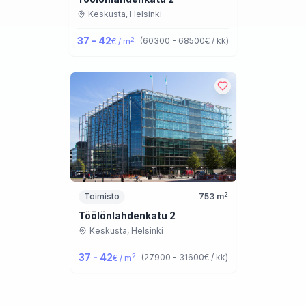
Keskusta,
Helsinki
37 - 42
2
(
60300 - 68500
€ / kk
)
€ / m
2
Toimisto
753
m
Töölönlahdenkatu 2
Keskusta,
Helsinki
37 - 42
2
(
27900 - 31600
€ / kk
)
€ / m