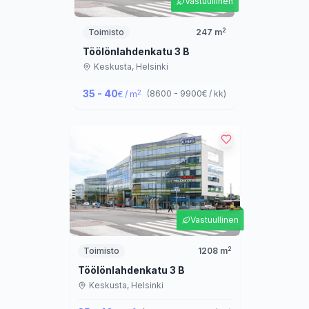
Vastuullinen
2
Toimisto
247
m
Töölönlahdenkatu 3 B
Keskusta,
Helsinki
35 - 40
2
(
8600 - 9900
€ / kk
)
€ / m
Vastuullinen
2
Toimisto
1208
m
Töölönlahdenkatu 3 B
Keskusta,
Helsinki