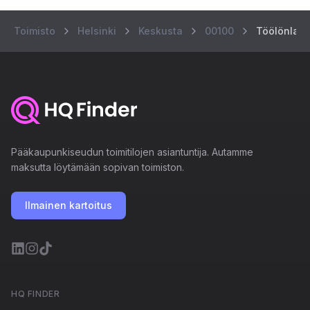
Toimisto
Helsinki
Keskusta
00100
Töölönlahd
Pääkaupunkiseudun toimitilojen asiantuntija. Autamme
maksutta löytämään sopivan toimiston.
Ilmainen kartoitus
HQ FINDER