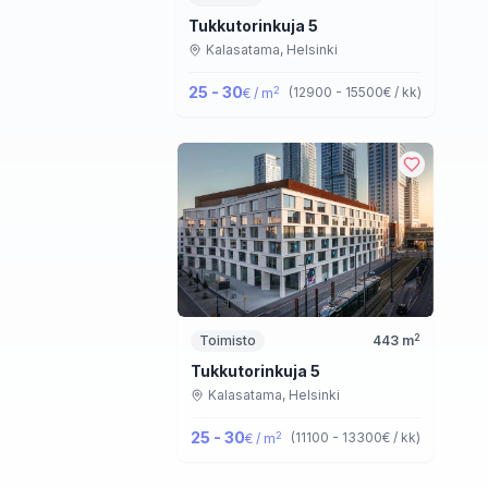
Tukkutorinkuja 5
Kalasatama,
Helsinki
25 - 30
2
(
12900 - 15500
€ / kk
)
€ / m
2
Toimisto
443
m
Tukkutorinkuja 5
Kalasatama,
Helsinki
25 - 30
2
(
11100 - 13300
€ / kk
)
€ / m