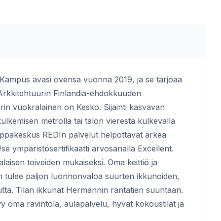
n Kampus avasi ovensa vuonna 2019, ja se tarjoaa
. Arkkitehtuurin Finlandia-ehdokkuuden
in vuokralainen on Kesko. Sijainti kasvavan
kemisen metrolla tai talon vierestä kulkevalla
auppakeskus REDIn palvelut helpottavat arkea
 ympäristösertifikaatti arvosanalla Excellent.
alaisen toiveiden mukaiseksi. Oma keittiö ja
 tulee paljon luonnonvaloa suurten ikkunoiden,
tta. Tilan ikkunat Hermannin rantatien suuntaan.
yy oma ravintola, aulapalvelu, hyvät kokoustilat ja