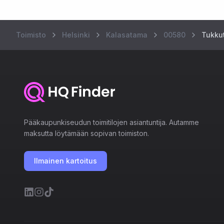
Toimisto
Helsinki
Kalasatama
00580
Tukkut
Pääkaupunkiseudun toimitilojen asiantuntija. Autamme
maksutta löytämään sopivan toimiston.
Ilmainen kartoitus