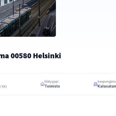
ma 00580 Helsinki
tilatyyppi
kaupungino
Toimisto
Kalasata
 / kk
)