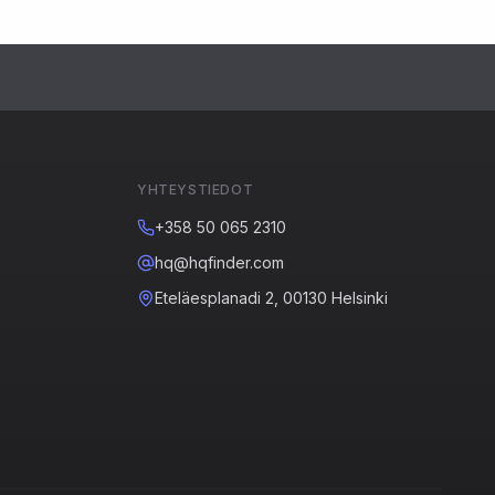
YHTEYSTIEDOT
+358 50 065 2310
hq@hqfinder.com
Eteläesplanadi 2, 00130 Helsinki