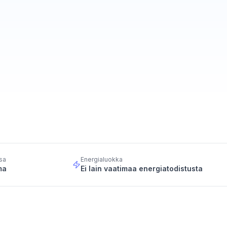
sa
Energialuokka
ma
Ei lain vaatimaa energiatodistusta