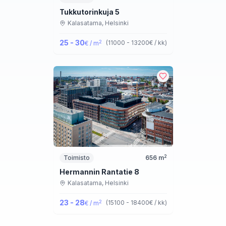
Tukkutorinkuja 5
Kalasatama,
Helsinki
25 - 30
2
(
11000 - 13200
€ / kk
)
€ / m
2
Toimisto
656
m
Hermannin Rantatie 8
Kalasatama,
Helsinki
23 - 28
2
(
15100 - 18400
€ / kk
)
€ / m