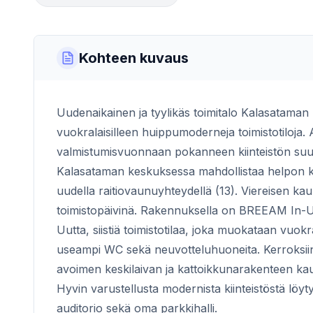
Kohteen kuvaus
Uudenaikainen ja tyylikäs toimitalo Kalasatama
vuokralaisilleen huippumoderneja toimistotiloja
valmistumisvuonnaan pokanneen kiinteistön suur
Kalasataman keskuksessa mahdollistaa helpon kul
uudella raitiovaunuyhteydellä (13). Viereisen k
toimistopäivinä. Rakennuksella on BREEAM In-Use
Uutta, siistiä toimistotilaa, joka muokataan vuokr
useampi WC sekä neuvotteluhuoneita. Kerroksiin
avoimen keskilaivan ja kattoikkunarakenteen kau
Hyvin varustellusta modernista kiinteistöstä löyt
auditorio sekä oma parkkihalli.