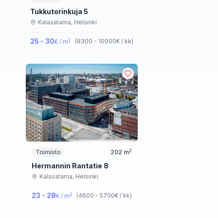
Tukkutorinkuja 5
Kalasatama,
Helsinki
25 - 30
2
(
8300 - 10000
€ / kk
)
€ / m
2
Toimisto
202
m
Hermannin Rantatie 8
Kalasatama,
Helsinki
23 - 28
2
(
4600 - 5700
€ / kk
)
€ / m