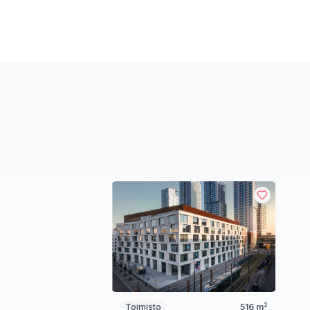
2
Toimisto
516
m