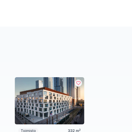
2
Toimisto
332
m