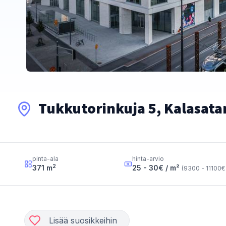
Tukkutorinkuja 5, Kalasata
pinta-ala
hinta-arvio
2
371
m
25 - 30
€ / m²
(
9300 - 11100
€
Lisää suosikkeihin