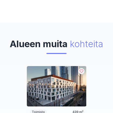
Alueen muita
kohteita
2
Toimisto
439
m