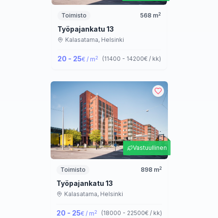
2
Toimisto
568
m
Työpajankatu 13
Kalasatama,
Helsinki
20 - 25
2
(
11400 - 14200
€ / kk
)
€ / m
Vastuullinen
2
Toimisto
898
m
Työpajankatu 13
Kalasatama,
Helsinki
20 - 25
2
(
18000 - 22500
€ / kk
)
€ / m