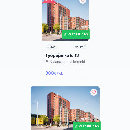
Vastuullinen
2
Flex
25
m
Työpajankatu 13
Kalasatama,
Helsinki
900
€ / kk
Vastuullinen