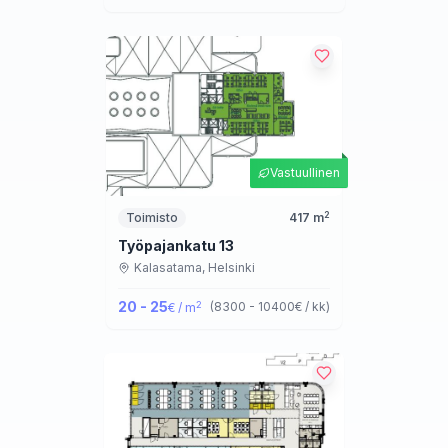
Vastuullinen
2
Toimisto
417
m
Työpajankatu 13
Kalasatama,
Helsinki
20 - 25
2
(
8300 - 10400
€ / kk
)
€ / m