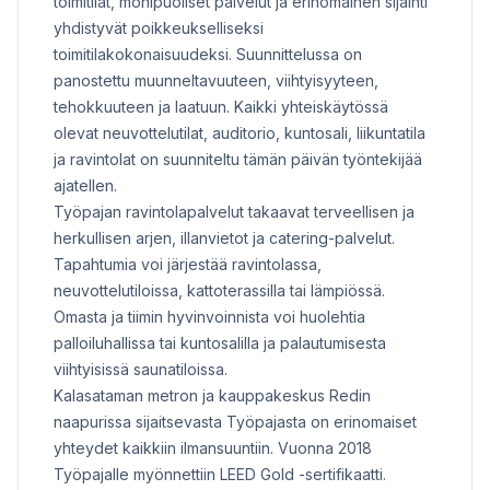
toimitilat, monipuoliset palvelut ja erinomainen sijainti
yhdistyvät poikkeukselliseksi
toimitilakokonaisuudeksi. Suunnittelussa on
panostettu muunneltavuuteen, viihtyisyyteen,
tehokkuuteen ja laatuun. Kaikki yhteiskäytössä
olevat neuvottelutilat, auditorio, kuntosali, liikuntatila
ja ravintolat on suunniteltu tämän päivän työntekijää
ajatellen.
Työpajan ravintolapalvelut takaavat terveellisen ja
herkullisen arjen, illanvietot ja catering-palvelut.
Tapahtumia voi järjestää ravintolassa,
neuvottelutiloissa, kattoterassilla tai lämpiössä.
Omasta ja tiimin hyvinvoinnista voi huolehtia
palloiluhallissa tai kuntosalilla ja palautumisesta
viihtyisissä saunatiloissa.
Kalasataman metron ja kauppakeskus Redin
naapurissa sijaitsevasta Työpajasta on erinomaiset
yhteydet kaikkiin ilmansuuntiin. Vuonna 2018
Työpajalle myönnettiin LEED Gold -sertifikaatti.