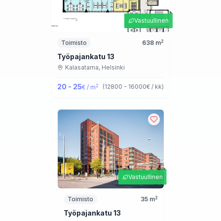
Vastuullinen
2
Toimisto
638
m
Työpajankatu 13
Kalasatama,
Helsinki
20 - 25
2
(
12800 - 16000
€ / kk
)
€ / m
Vastuullinen
2
Toimisto
35
m
Työpajankatu 13