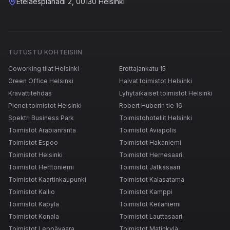
Eteläesplanadi 2, 00130 Helsinki
TUTUSTU KOHTEISIIN
Coworking tilat Helsinki
Erottajankatu 15
Green Office Helsinki
Halvat toimistot Helsinki
Kravattitehdas
Lyhytaikaiset toimistot Helsinki
Pienet toimistot Helsinki
Robert Huberin tie 16
Spektri Business Park
Toimistohotellit Helsinki
Toimistot Arabianranta
Toimistot Aviapolis
Toimistot Espoo
Toimistot Hakaniemi
Toimistot Helsinki
Toimistot Hernesaari
Toimistot Herttoniemi
Toimistot Jätkäsaari
Toimistot Kaartinkaupunki
Toimistot Kalasatama
Toimistot Kallio
Toimistot Kamppi
Toimistot Käpylä
Toimistot Keilaniemi
Toimistot Konala
Toimistot Lauttasaari
Toimistot Leppävaara
Toimistot Matinkylä