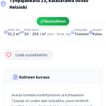
Työpajankatu 13, Kalasatama 00580
Helsinki
Vastuullinen
pinta-ala
hinta-arvio
tilatyyppi
kaupungi
2
32,2
m
20 - 25
€ / m²
Toimisto
Kalasa
(
600 - 800
€ / kk
)
Lisää suosikkeihin
Kohteen kuvaus
Avaraa toimitilaa keskittymiseen ja kohtaamisiin
Työpaja on uuden ajan työpaikka, jossa modernit