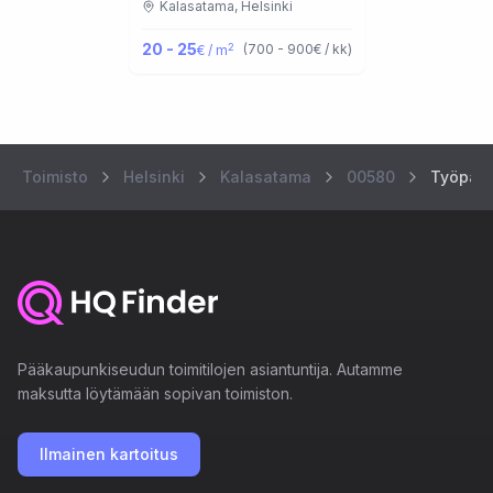
Kalasatama,
Helsinki
20 - 25
2
(
700 - 900
€ / kk
)
€ / m
Toimisto
Helsinki
Kalasatama
00580
Työpaja
Pääkaupunkiseudun toimitilojen asiantuntija. Autamme
maksutta löytämään sopivan toimiston.
Ilmainen kartoitus