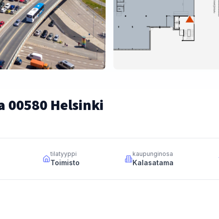
 00580 Helsinki
tilatyyppi
kaupunginosa
Toimisto
Kalasatama