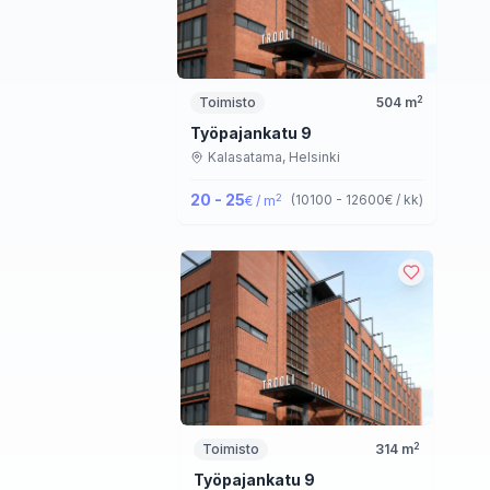
2
Toimisto
504
m
Työpajankatu 9
Kalasatama,
Helsinki
20 - 25
2
(
10100 - 12600
€ / kk
)
€ / m
2
Toimisto
314
m
Työpajankatu 9