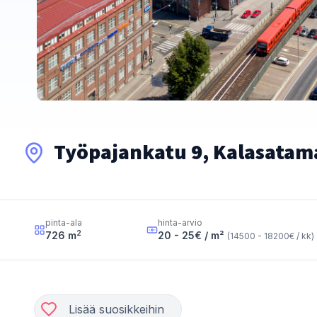
Työpajankatu 9, Kalasatama
pinta-ala
hinta-arvio
2
726
m
20 - 25
€ / m²
(
14500 - 18200
€ / kk
)
Lisää suosikkeihin