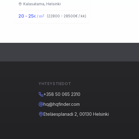
Kalasatama,
Helsinki
20 - 25
2
(
22800 - 28500
€ / kk
)
€ / m
YHTEYSTIEDOT
+358 50 065 2310
hq@hqfinder.com
Eteläesplanadi 2, 00130 Helsinki