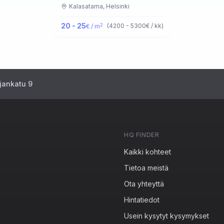
Kalasatama,
Helsinki
20 - 25
2
(
4200 - 5300
€ / kk
)
€ / m
jankatu 9
HQ FINDER
Kaikki kohteet
Tietoa meistä
Ota yhteyttä
Hintatiedot
Usein kysytyt kysymykset