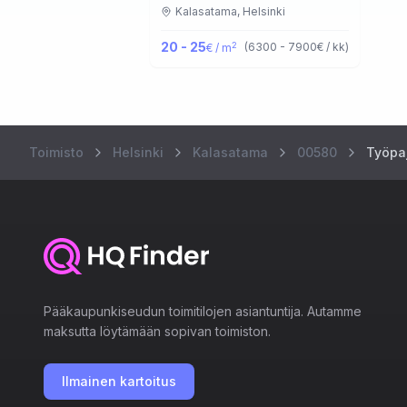
Kalasatama,
Helsinki
20 - 25
2
(
6300 - 7900
€ / kk
)
€ / m
Toimisto
Helsinki
Kalasatama
00580
Työpa
Pääkaupunkiseudun toimitilojen asiantuntija. Autamme
maksutta löytämään sopivan toimiston.
Ilmainen kartoitus