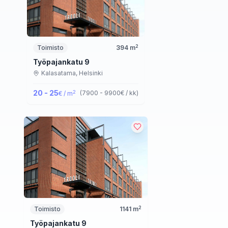
2
Toimisto
394
m
Työpajankatu 9
Kalasatama,
Helsinki
20 - 25
2
(
7900 - 9900
€ / kk
)
€ / m
2
Toimisto
1141
m
Työpajankatu 9