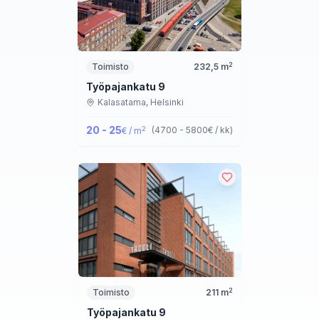
2
Toimisto
232,5
m
Työpajankatu 9
Kalasatama,
Helsinki
20 - 25
2
(
4700 - 5800
€ / kk
)
€ / m
2
Toimisto
211
m
Työpajankatu 9