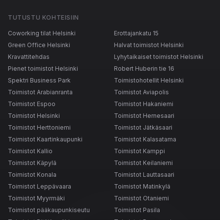
TUTUSTU KOHTEISIIN
Coworking tilat Helsinki
Erottajankatu 15
Green Office Helsinki
Halvat toimistot Helsinki
Kravattitehdas
Lyhytaikaiset toimistot Helsinki
Pienet toimistot Helsinki
Robert Huberin tie 16
Spektri Business Park
Toimistohotellit Helsinki
Toimistot Arabianranta
Toimistot Aviapolis
Toimistot Espoo
Toimistot Hakaniemi
Toimistot Helsinki
Toimistot Hernesaari
Toimistot Herttoniemi
Toimistot Jätkäsaari
Toimistot Kaartinkaupunki
Toimistot Kalasatama
Toimistot Kallio
Toimistot Kamppi
Toimistot Käpylä
Toimistot Keilaniemi
Toimistot Konala
Toimistot Lauttasaari
Toimistot Leppävaara
Toimistot Matinkylä
Toimistot Myyrmäki
Toimistot Otaniemi
Toimistot pääkaupunkiseutu
Toimistot Pasila