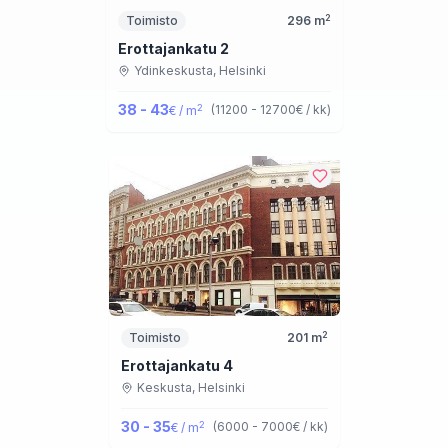
2
Toimisto
296
m
Erottajankatu 2
Ydinkeskusta,
Helsinki
38 - 43
2
(
11200 - 12700
€ / kk
)
€ / m
2
Toimisto
201
m
Erottajankatu 4
Keskusta,
Helsinki
30 - 35
2
(
6000 - 7000
€ / kk
)
€ / m