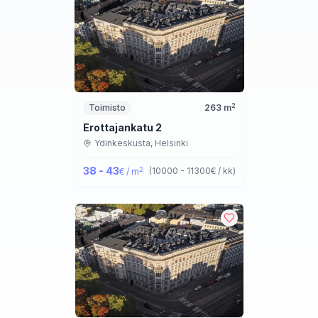
2
Toimisto
263
m
Erottajankatu 2
Ydinkeskusta,
Helsinki
38 - 43
2
(
10000 - 11300
€ / kk
)
€ / m