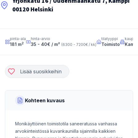
Yrjönkatu 16 / Uudenmaankatu 7, Kamppi
00120 Helsinki
pinta-ala
hinta-arvio
tilatyyppi
kaupun
2
181
m
35 - 40
€ / m²
Toimisto
Kamp
(
6300 - 7200
€ / kk
)
Lisää suosikkeihin
Kohteen kuvaus
Monikäyttöinen toimistotila saneeratussa vanhassa
arvokiinteistössä kuvankauniilla sijainnilla kaikkien