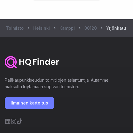
Toimisto
Helsinki
Kamppi
00120
Yrjönkatu 1
Pääkaupunkiseudun toimitilojen asiantuntija. Autamme
maksutta löytämään sopivan toimiston.
Ilmainen kartoitus