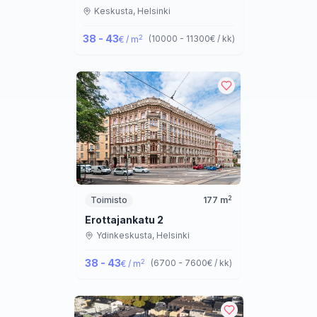
Keskusta,
Helsinki
38 - 43
2
(
10000 - 11300
€ / kk
)
€ / m
2
Toimisto
177
m
Erottajankatu 2
Ydinkeskusta,
Helsinki
38 - 43
2
(
6700 - 7600
€ / kk
)
€ / m