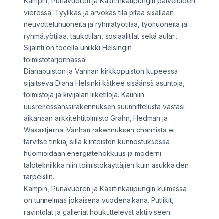
Kampin, Punavuoren ja Kaartinkaupungin palveluiden
vieressä. Tyylikäs ja arvokas tila pitää sisällään
neuvotteluhuoneita ja ryhmätyötilaa, työhuoneita ja
ryhmätyötilaa, taukotilan, sosiaalitilat sekä aulan.
Sijainti on todella uniikki Helsingin
toimistotarjonnassa!
Dianapuiston ja Vanhan kirkkopuiston kupeessa
sijaitseva Diana Helsinki kätkee sisäänsä asuntoja,
toimistoja ja kivijalan liiketiloja. Kauniin
uusrenessanssirakennuksen suunnittelusta vastasi
aikanaan arkkitehtitoimisto Grahn, Hedman ja
Wasastjerna. Vanhan rakennuksen charmista ei
tarvitse tinkiä, sillä kiinteistön kunnostuksessa
huomioidaan energiatehokkuus ja moderni
talotekniikka niin toimistokäyttäjien kuin asukkaiden
tarpeisiin.
Kampin, Punavuoren ja Kaartinkaupungin kulmassa
on tunnelmaa jokaisena vuodenaikana. Putiikit,
ravintolat ja galleriat houkuttelevat aktiiviseen