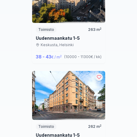
2
Toimisto
263
m
Uudenmaankatu 1-5
Keskusta,
Helsinki
38 - 43
2
(
10000 - 11300
€ / kk
)
€ / m
2
Toimisto
262
m
Uudenmaankatu 1-5