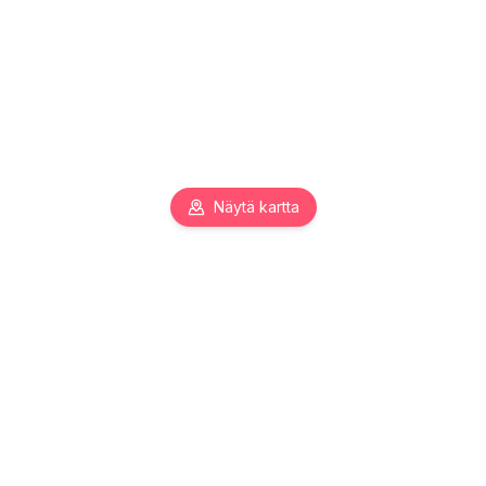
Näytä kartta
Pääkaupunkiseudun toimitilojen asiantuntija. Autamme