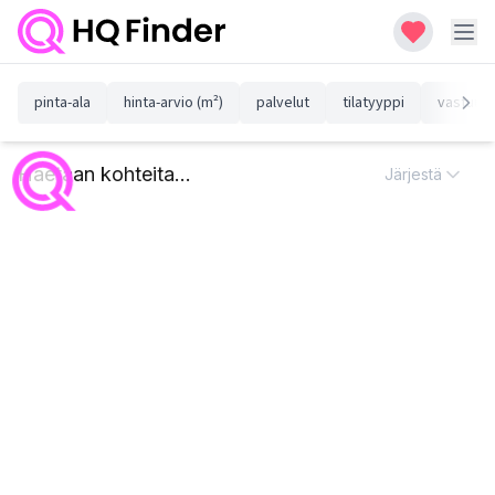
pinta-ala
hinta-arvio (m²)
palvelut
tilatyyppi
vastuull
Haetaan kohteita...
Järjestä